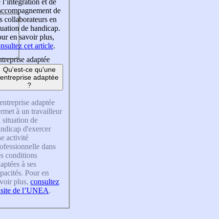
 l’intégration et de
’accompagnement de
s collaborateurs en
tuation de handicap.
ur en savoir plus,
nsultez cet article
.
treprise adaptée
Qu'est-ce qu'une
entreprise adaptée
?
entreprise adaptée
rmet à un travailleur
 situation de
ndicap d'exercer
e activité
ofessionnelle dans
s conditions
aptées à ses
pacités. Pour en
voir plus,
consultez
 site de l’UNEA
.