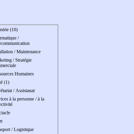
strie (10)
rmatique /
écommunication
allation / Maintenance
eting / Stratégie
merciale
sources Humaines
é (1)
étariat / Assistanat
ices à la personne / à la
ectivité
ctacle
rt
sport / Logistique