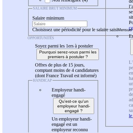
de
l
SALAIRE BRUT MINIMUM
se
si
Salaire minimum
Po
co
Choisissez une périodicité pour le salaire saisi
En
OPPORTUNITÉS
Soyez parmi les 1ers à postuler
Pourquoi serez-vous parmi les
premiers à postuler ?
L'
Offres de plus de 15 jours,
pe
comptant moins de 4 candidatures
en
(dont France Travail est informé)
ha
HANDICAP
un
pr
Employeur handi-
de
engagé
ad
Qu'est-ce qu'un
ca
employeur handi-
sa
engagé ?
le
Un employeur handi-
engagé est un
employeur reconnu