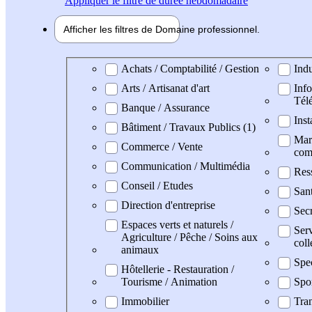
Appliquer
le filtre de durée hebdomadaire
Afficher les filtres de
Domaine pro
fessionnel
Domaine professionel
Achats / Comptabilité / Gestion
Indu
Arts / Artisanat d'art
Info
Tél
Banque / Assurance
Inst
Bâtiment / Travaux Publics (1)
Mark
Commerce / Vente
com
Communication / Multimédia
Res
Conseil / Etudes
Sant
Direction d'entreprise
Secr
Espaces verts et naturels /
Serv
Agriculture / Pêche / Soins aux
coll
animaux
Spe
Hôtellerie - Restauration /
Tourisme / Animation
Spo
Immobilier
Tran