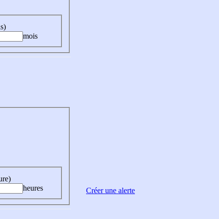
s)
mois
ure)
heures
Créer une alerte