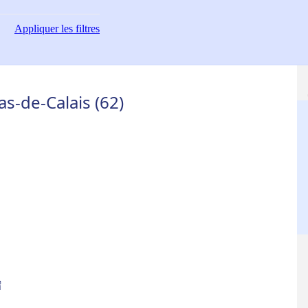
Appliquer
les filtres
s-de-Calais (62)