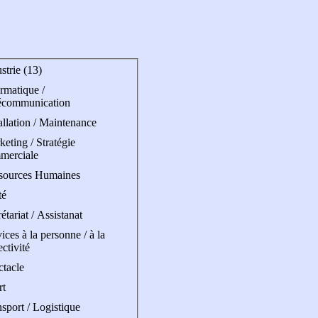
strie (13)
rmatique /
écommunication
allation / Maintenance
eting / Stratégie
merciale
sources Humaines
té
étariat / Assistanat
ices à la personne / à la
ectivité
ctacle
rt
sport / Logistique