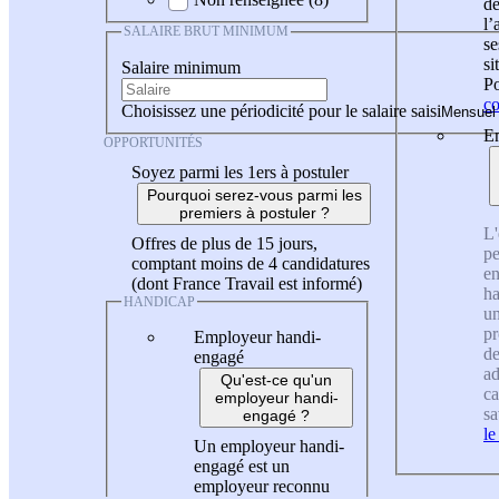
de
l
SALAIRE BRUT MINIMUM
se
si
Salaire minimum
Po
co
Choisissez une périodicité pour le salaire saisi
En
OPPORTUNITÉS
Soyez parmi les 1ers à postuler
Pourquoi serez-vous parmi les
premiers à postuler ?
L'
Offres de plus de 15 jours,
pe
comptant moins de 4 candidatures
en
(dont France Travail est informé)
ha
HANDICAP
un
pr
Employeur handi-
de
engagé
ad
Qu'est-ce qu'un
ca
employeur handi-
sa
engagé ?
le
Un employeur handi-
engagé est un
employeur reconnu