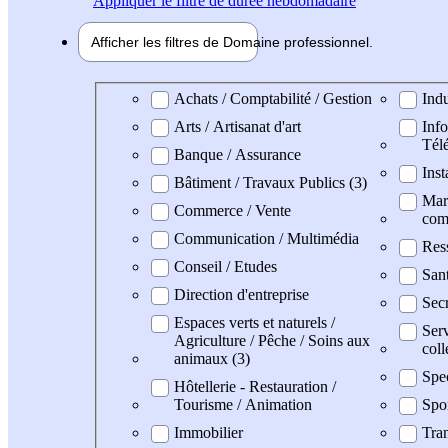
Appliquer
le filtre de durée hebdomadaire
Afficher les filtres de
Domaine pro
fessionnel
Domaine professionel
Achats / Comptabilité / Gestion
Indu
Arts / Artisanat d'art
Info
Tél
Banque / Assurance
Inst
Bâtiment / Travaux Publics (3)
Mark
Commerce / Vente
com
Communication / Multimédia
Res
Conseil / Etudes
San
Direction d'entreprise
Secr
Espaces verts et naturels /
Serv
Agriculture / Pêche / Soins aux
coll
animaux (3)
Spe
Hôtellerie - Restauration /
Tourisme / Animation
Spo
Immobilier
Tran