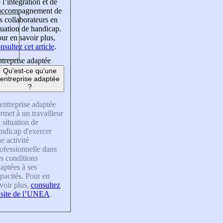
 l’intégration et de
’accompagnement de
s collaborateurs en
tuation de handicap.
ur en savoir plus,
nsultez cet article
.
treprise adaptée
Qu'est-ce qu'une
entreprise adaptée
?
entreprise adaptée
rmet à un travailleur
 situation de
ndicap d'exercer
e activité
ofessionnelle dans
s conditions
aptées à ses
pacités. Pour en
voir plus,
consultez
 site de l’UNEA
.