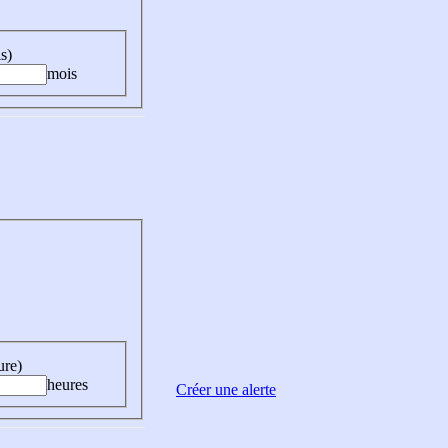
s)
mois
ure)
heures
Créer une alerte