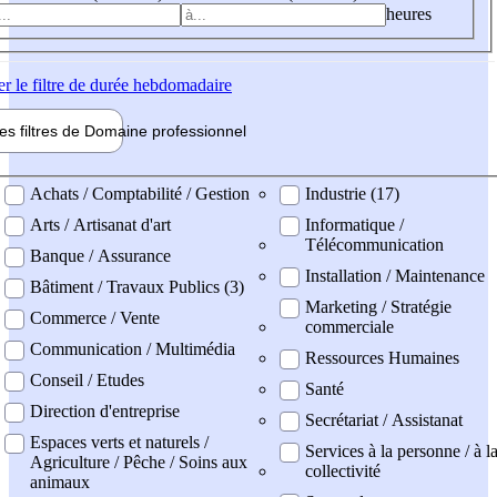
heures
er
le filtre de durée hebdomadaire
les filtres de
Domaine pro
fessionnel
ne professionel
Achats / Comptabilité / Gestion
Industrie (17)
Arts / Artisanat d'art
Informatique /
Télécommunication
Banque / Assurance
Installation / Maintenance
Bâtiment / Travaux Publics (3)
Marketing / Stratégie
Commerce / Vente
commerciale
Communication / Multimédia
Ressources Humaines
Conseil / Etudes
Santé
Direction d'entreprise
Secrétariat / Assistanat
Espaces verts et naturels /
Services à la personne / à l
Agriculture / Pêche / Soins aux
collectivité
animaux