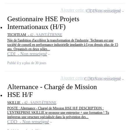
Ajouter cette offre à ma sélection
CDI
Non renseigné
Gestionnaire HSE Projets
Internationaux (H/F)
TECHTEAM -
42 - SAINT-ÉTIENNE
Née de l'ambition d'accélérer la transformation de l'industrie, Techteam est une
société de conseil en performance industrielle implantée à Lyon depuis plus de 15
ans. Organisés en deux pôles...
CDI - Non renseigné
Publié il y a plus de 30 jours
Ajouter cette offre à ma sélection
CDD
Non renseigné
Alternance - Chargé de Mission
HSE H/F
SKILLIE -
42 - SAINT-ÉTIENNE
POSTE : Alternance - Chargé de Mission HSE H/F DESCRIPTION :
L'ENTREPRISE SKILLIE te propose une entreprise + une formation ! Tu
intégreras une structure spécialisée dans la prévention des...
CDD - Non renseigné