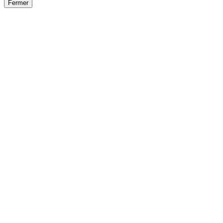
Fermer
Fermer
le détail de l'offre
/
Offre
sur
Offre précéden