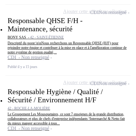
Ajouter cette offre à ma sélection
CDI
Non renseigné
Responsable QHSE F/H -
Maintenance, sécurité
BONY SAS -
42 - SAINT-ÉTIENNE
Descriptif du poste:\n\nNous recherchons un Responsable QHSE (H/F) pour
rejoindre notre équipe et contribuer à la mise en place et à l'amélioration continue de
notre système de gestion qualité,...
CDI - Non renseigné
Publié il y a 15 jours
Ajouter cette offre à ma sélection
CDI
Non renseigné
Responsable Hygiène / Qualité /
Sécurité / Environnement H/F
42 - ROCHE-LA-MOLIÈRE
Le Groupement Les Mousquetaires, ce sont 7 enseignes de la grande distribution,
collaborateurs et plus de chefs d'entreprise indépendants !Intermarché & Netto fait
du mieux manger accessible à tous...
CDI - Non renseigné