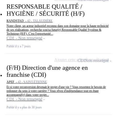
RESPONSABLE QUALITÉ /
HYGIÈNE / SÉCURITÉ (H/F)
RANDSTAD -
42 - TALAUDIÈRE
Notre client, un acteur industriel reconnu dans son domaine pour la haute technicité
de ses réalisations, recherche son/sa futur(e) Responsable Qualité Système &
Technique (H/F). C'est l'opportunité...
CDI - Non renseigné
Publié il y a 7 jours
Ajouter cette offre à ma sélection
CDI
Non renseigné
(F/H) Direction d'une agence en
franchise (CDI)
APEF -
42 - SAINT-ÉTIENNE
Et si votre reconversion devenait le projet d'une vie ? Vous ressentez le besoin de
redonner du sens à votre carrière ? Vous rêvez d'indépendance tout en étant
accompagné(e) dans votre projet...
CDI - Non renseigné
Publié il y a plus de 30 jours