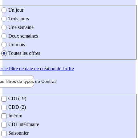
e création de l'offre
Un jour
Trois jours
Une semaine
Deux semaines
Un mois
Toutes les offres
er
le filtre de date de création de l'offre
les filtres de types de
Contrat
de contrat
CDI (19)
CDD (2)
Intérim
CDI Intérimaire
Saisonnier