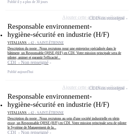
Publié il y a plus de 30 jours
Ajouter cette offre à ma sélection
CDI
Non renseigné
Responsable environnement-
hygiène-sécurité en industrie (H/F)
VITALIANS -
42 - SAINT-ÉTIENNE
Description du poste : Nous recrutons pour une entreprise spécialisée dans le
bâtiment, un Responsable QHSE (H/F) en CDI. Votre mission principale sera de
piloter, animer et garantir l'efficacité...
CDI - Non renseigné
Publié aujourd'hui
Ajouter cette offre à ma sélection
CDI
Non renseigné
Responsable environnement-
hygiène-sécurité en industrie (H/F)
VITALIANS -
42 - SAINT-ÉTIENNE
Description du poste : Nous recrutons au sein d'une société industrielle en plein
essor, un Responsable QHSE (H/F) en CDI. Votre mission principale sera de piloter
le Système de Management de la...
CDI - Non renseigné