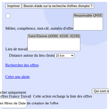
Imprimer
Besoin d'aide sur la recherche d'offres d'emploi ?
Métier, compétence, mot-clé, numéro d'offre
Lieu de travail
Distance autour du lieu choisi
Rechercher
des offres
Créer une alerte
Qui sont n
icher uniquement
 offres France Travail
Cette action recharge la liste des offres
les filtres de
Date de création
de l'offre