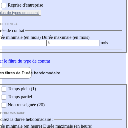
Reprise d'entreprise
plus
de types de contrat
 DE CONTRAT
ée de contrat
ée minimale (en mois)
Durée maximale (en mois)
mois
er
le filtre du type de contrat
les filtres de
Durée hebdo
madaire
 hebdomadaire
Temps plein (1)
Temps partiel
Non renseignée (20)
 HEBDOMADAIRE
cisez la durée hebdomadaire :
ée minimale (en heure)
Durée maximale (en heure)