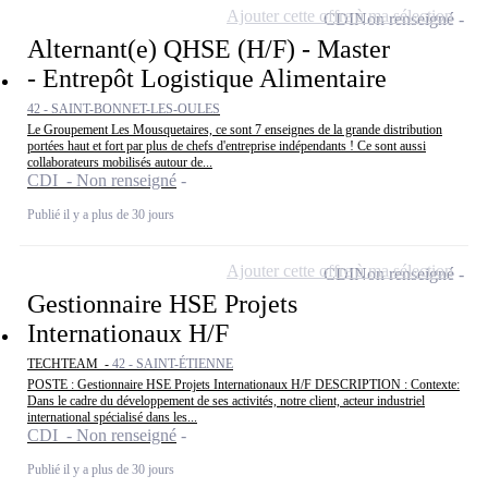
Ajouter cette offre à ma sélection
CDI
Non renseigné
Alternant(e) QHSE (H/F) - Master
- Entrepôt Logistique Alimentaire
42 - SAINT-BONNET-LES-OULES
Le Groupement Les Mousquetaires, ce sont 7 enseignes de la grande distribution
portées haut et fort par plus de chefs d'entreprise indépendants ! Ce sont aussi
collaborateurs mobilisés autour de...
CDI - Non renseigné
Publié il y a plus de 30 jours
Ajouter cette offre à ma sélection
CDI
Non renseigné
Gestionnaire HSE Projets
Internationaux H/F
TECHTEAM -
42 - SAINT-ÉTIENNE
POSTE : Gestionnaire HSE Projets Internationaux H/F DESCRIPTION : Contexte:
Dans le cadre du développement de ses activités, notre client, acteur industriel
international spécialisé dans les...
CDI - Non renseigné
Publié il y a plus de 30 jours