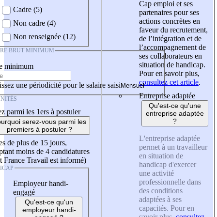
Cap emploi et ses
Cadre (5)
partenaires pour ses
actions concrètes en
Non cadre (4)
faveur du recrutement,
Non renseignée (12)
de l’intégration et de
l’accompagnement de
IRE BRUT MINIMUM
ses collaborateurs en
situation de handicap.
re minimum
Pour en savoir plus,
consultez cet article
.
ssez une périodicité pour le salaire saisi
Entreprise adaptée
NITÉS
Qu'est-ce qu'une
z parmi les 1ers à postuler
entreprise adaptée
?
urquoi serez-vous parmi les
premiers à postuler ?
L'entreprise adaptée
es de plus de 15 jours,
permet à un travailleur
tant moins de 4 candidatures
en situation de
t France Travail est informé)
handicap d'exercer
ICAP
une activité
professionnelle dans
Employeur handi-
des conditions
engagé
adaptées à ses
Qu'est-ce qu'un
capacités. Pour en
employeur handi-
savoir plus,
consultez