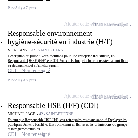
Publié il y a 7 jours
Ajouter cette offre à ma sélection
CDI
Non renseigné
Responsable environnement-
hygiène-sécurité en industrie (H/F)
VITALIANS -
42 - SAINT-ÉTIENNE
Description du poste : Nous recrutons pour une entreprise industrielle, un
Responsable QHSE (H/F) en CDI. Votre mission principale consistera à contribuer
au déploiement et à l'amélioration...
CDI - Non renseigné
Publié il y a 8 jours
Ajouter cette offre à ma sélection
CDI
Non renseigné
Responsable HSE (H/F) (CDI)
MICHAEL PAGE -
42 - SAINT-ÉTIENNE
En tant que Responsable HSE H/F, vos principales missions sont : * Déployer les
politiques Santé, Sécurité et Environnement en lien avec les orientations du groupe
et la réglementation en...
CDI - Non renseigné