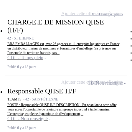
Ajouter cette offre à ma sélection
CDI
Temps plein
CHARGE.E DE MISSION QHSE
(H/F)
42 - ST ETIENNE
BBA EMBALLAGES est, avec 26 agences et 11 entrepôts logistiques en France,
un distributeur majeur de machines et fournitures d'emballage. Sa présence sur
l'ensemble du territoire français, ses...
CDI - Temps plein
Publié il y a 18 jours
Ajouter cette offre à ma sélection
CDI
Non renseigné
Responsable QHSE H/F
TEAM.IS -
42 - SAINT-ÉTIENNE
POSTE : Responsable QHSE H/F DESCRIPTION : En postulant à cette offre,
vous aurez l'opportunité de rejoindre un groupe industriel à taille humaine.
L'entreprise, en pleine dynamique de développement,...
CDI - Non renseigné
Publié il y a 13 jours