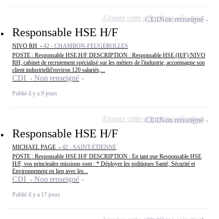
Ajouter cette offre à ma sélection
CDI
Non renseigné
Responsable HSE H/F
NIVO RH -
42 - CHAMBON-FEUGEROLLES
POSTE : Responsable HSE H/F DESCRIPTION : Responsable HSE (H/F) NIVO
RH, cabinet de recrutement spécialisé sur les métiers de l'industrie, accompagne son
client industrielld'environ 120 salariés,...
CDI - Non renseigné
Publié il y a 9 jours
Ajouter cette offre à ma sélection
CDI
Non renseigné
Responsable HSE H/F
MICHAEL PAGE -
42 - SAINT-ÉTIENNE
POSTE : Responsable HSE H/F DESCRIPTION : En tant que Responsable HSE
H/F, vos principales missions sont : * Déployer les politiques Santé, Sécurité et
Environnement en lien avec les...
CDI - Non renseigné
Publié il y a 17 jours