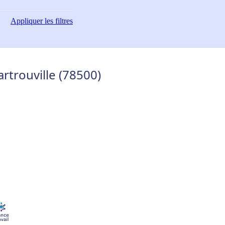
Appliquer
les filtres
rtrouville (78500)