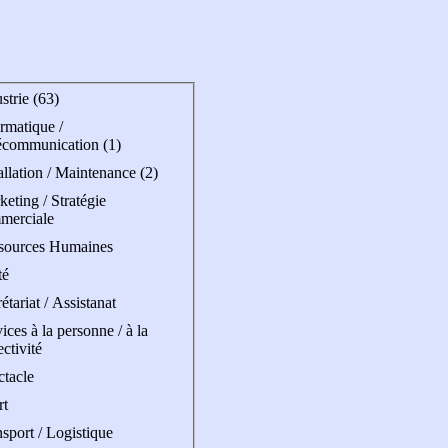
strie (63)
rmatique /
écommunication (1)
allation / Maintenance (2)
eting / Stratégie
merciale
sources Humaines
té
étariat / Assistanat
ices à la personne / à la
ectivité
ctacle
rt
sport / Logistique