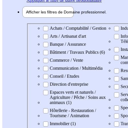
Appliquer
le filtre de durée hebdomadaire
Afficher les filtres de
Domaine pro
fessionnel
Domaine professionel
Achats / Comptabilité / Gestion
Indu
Arts / Artisanat d'art
Info
Tél
Banque / Assurance
Inst
Bâtiment / Travaux Publics (6)
Mark
Commerce / Vente
com
Communication / Multimédia
Res
Conseil / Etudes
San
Direction d'entreprise
Secr
Espaces verts et naturels /
Serv
Agriculture / Pêche / Soins aux
coll
animaux (1)
Spe
Hôtellerie - Restauration /
Tourisme / Animation
Spo
Immobilier (1)
Tran