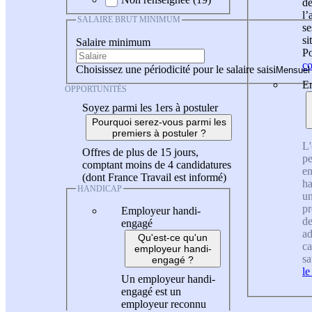
de
l
SALAIRE BRUT MINIMUM
se
si
Salaire minimum
Po
co
Choisissez une périodicité pour le salaire saisi
En
OPPORTUNITÉS
Soyez parmi les 1ers à postuler
Pourquoi serez-vous parmi les
premiers à postuler ?
L'
Offres de plus de 15 jours,
pe
comptant moins de 4 candidatures
en
(dont France Travail est informé)
ha
HANDICAP
un
pr
Employeur handi-
de
engagé
ad
Qu'est-ce qu'un
ca
employeur handi-
sa
engagé ?
le
Un employeur handi-
engagé est un
employeur reconnu