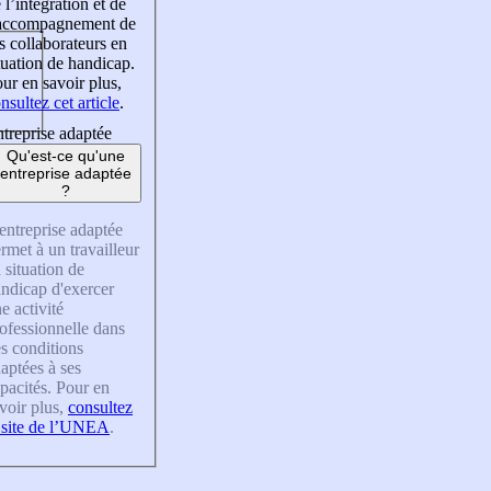
 l’intégration et de
’accompagnement de
s collaborateurs en
tuation de handicap.
ur en savoir plus,
nsultez cet article
.
treprise adaptée
Qu'est-ce qu'une
entreprise adaptée
?
entreprise adaptée
rmet à un travailleur
 situation de
ndicap d'exercer
e activité
ofessionnelle dans
s conditions
aptées à ses
pacités. Pour en
voir plus,
consultez
 site de l’UNEA
.