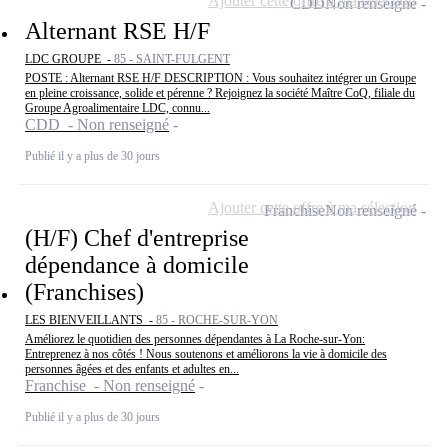
Ajouter cette offre à ma sélection
CDD
Non renseigné
Alternant RSE H/F
LDC GROUPE -
85 - SAINT-FULGENT
POSTE : Alternant RSE H/F DESCRIPTION : Vous souhaitez intégrer un Groupe
en pleine croissance, solide et pérenne ? Rejoignez la société Maître CoQ, filiale du
Groupe Agroalimentaire LDC, connu...
CDD - Non renseigné
Publié il y a plus de 30 jours
Ajouter cette offre à ma sélection
Franchise
Non renseigné
(H/F) Chef d'entreprise
dépendance à domicile
(Franchises)
LES BIENVEILLANTS -
85 - ROCHE-SUR-YON
Améliorez le quotidien des personnes dépendantes à La Roche-sur-Yon:
Entreprenez à nos côtés ! Nous soutenons et améliorons la vie à domicile des
personnes âgées et des enfants et adultes en...
Franchise - Non renseigné
Publié il y a plus de 30 jours