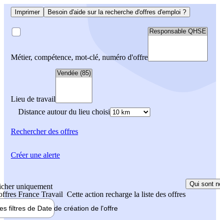
Imprimer
Besoin d'aide sur la recherche d'offres d'emploi ?
Métier, compétence, mot-clé, numéro d'offre
Lieu de travail
Distance autour du lieu choisi
Rechercher
des offres
Créer une alerte
Qui sont n
icher uniquement
 offres France Travail
Cette action recharge la liste des offres
les filtres de
Date de création
de l'offre