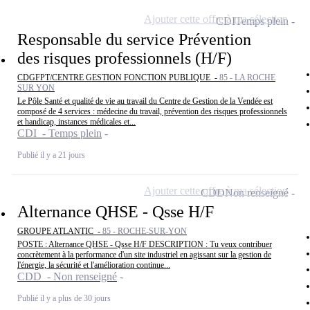
Ajouter cette offre à ma sélection
CDI
Temps plein
Responsable du service Prévention
des risques professionnels (H/F)
CDGFPT/CENTRE GESTION FONCTION PUBLIQUE -
85 - LA ROCHE
SUR YON
Le Pôle Santé et qualité de vie au travail du Centre de Gestion de la Vendée est
composé de 4 services : médecine du travail, prévention des risques professionnels
et handicap, instances médicales et...
CDI - Temps plein
Publié il y a 21 jours
Ajouter cette offre à ma sélection
CDD
Non renseigné
Alternance QHSE - Qsse H/F
GROUPE ATLANTIC -
85 - ROCHE-SUR-YON
POSTE : Alternance QHSE - Qsse H/F DESCRIPTION : Tu veux contribuer
concrètement à la performance d'un site industriel en agissant sur la gestion de
l'énergie, la sécurité et l'amélioration continue...
CDD - Non renseigné
Publié il y a plus de 30 jours