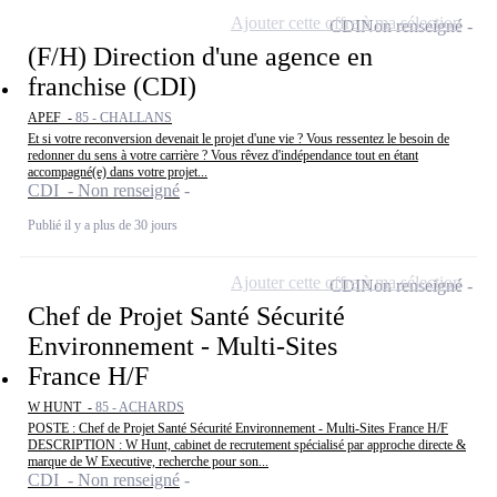
Ajouter cette offre à ma sélection
CDI
Non renseigné
(F/H) Direction d'une agence en
franchise (CDI)
APEF -
85 - CHALLANS
Et si votre reconversion devenait le projet d'une vie ? Vous ressentez le besoin de
redonner du sens à votre carrière ? Vous rêvez d'indépendance tout en étant
accompagné(e) dans votre projet...
CDI - Non renseigné
Publié il y a plus de 30 jours
Ajouter cette offre à ma sélection
CDI
Non renseigné
Chef de Projet Santé Sécurité
Environnement - Multi-Sites
France H/F
W HUNT -
85 - ACHARDS
POSTE : Chef de Projet Santé Sécurité Environnement - Multi-Sites France H/F
DESCRIPTION : W Hunt, cabinet de recrutement spécialisé par approche directe &
marque de W Executive, recherche pour son...
CDI - Non renseigné