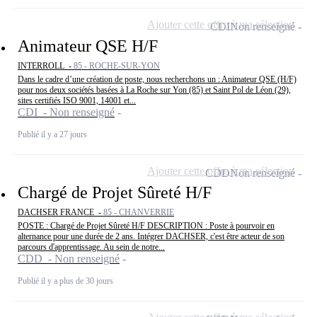
Ajouter cette offre à ma sélection
CDI
Non renseigné
Animateur QSE H/F
INTERROLL -
85 - ROCHE-SUR-YON
Dans le cadre d’une création de poste, nous recherchons un : Animateur QSE (H/F)
pour nos deux sociétés basées à La Roche sur Yon (85) et Saint Pol de Léon (29),
sites certifiés ISO 9001, 14001 et...
CDI - Non renseigné
Publié il y a 27 jours
Ajouter cette offre à ma sélection
CDD
Non renseigné
Chargé de Projet Sûreté H/F
DACHSER FRANCE -
85 - CHANVERRIE
POSTE : Chargé de Projet Sûreté H/F DESCRIPTION : Poste à pourvoir en
alternance pour une durée de 2 ans. Intégrer DACHSER, c'est être acteur de son
parcours d'apprentissage. Au sein de notre...
CDD - Non renseigné
Publié il y a plus de 30 jours