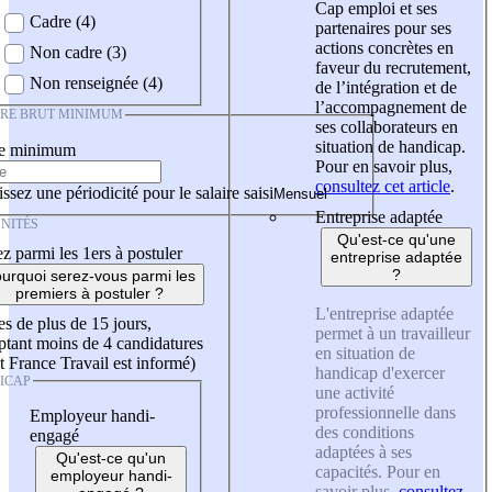
Cap emploi et ses
Cadre (4)
partenaires pour ses
actions concrètes en
Non cadre (3)
faveur du recrutement,
Non renseignée (4)
de l’intégration et de
l’accompagnement de
IRE BRUT MINIMUM
ses collaborateurs en
situation de handicap.
re minimum
Pour en savoir plus,
consultez cet article
.
ssez une périodicité pour le salaire saisi
Entreprise adaptée
NITÉS
Qu'est-ce qu'une
z parmi les 1ers à postuler
entreprise adaptée
?
urquoi serez-vous parmi les
premiers à postuler ?
L'entreprise adaptée
es de plus de 15 jours,
permet à un travailleur
tant moins de 4 candidatures
en situation de
t France Travail est informé)
handicap d'exercer
ICAP
une activité
professionnelle dans
Employeur handi-
des conditions
engagé
adaptées à ses
Qu'est-ce qu'un
capacités. Pour en
employeur handi-
savoir plus,
consultez