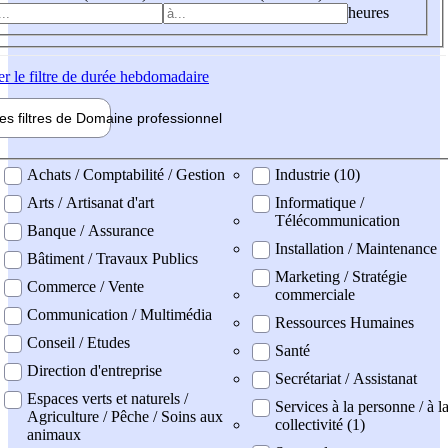
heures
er
le filtre de durée hebdomadaire
les filtres de
Domaine pro
fessionnel
ne professionel
Achats / Comptabilité / Gestion
Industrie (10)
Arts / Artisanat d'art
Informatique /
Télécommunication
Banque / Assurance
Installation / Maintenance
Bâtiment / Travaux Publics
Marketing / Stratégie
Commerce / Vente
commerciale
Communication / Multimédia
Ressources Humaines
Conseil / Etudes
Santé
Direction d'entreprise
Secrétariat / Assistanat
Espaces verts et naturels /
Services à la personne / à l
Agriculture / Pêche / Soins aux
collectivité (1)
animaux