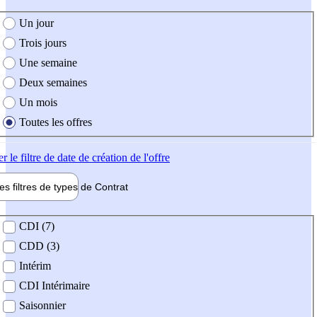
e création de l'offre
Un jour
Trois jours
Une semaine
Deux semaines
Un mois
Toutes les offres
er
le filtre de date de création de l'offre
les filtres de types de
Contrat
de contrat
CDI (7)
CDD (3)
Intérim
CDI Intérimaire
Saisonnier