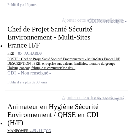
Publié il y a 16 jours
Ajouter cette offre à ma sélection
CDI
Non renseigné
Chef de Projet Santé Sécurité
Environnement - Multi-Sites
France H/F
PRB -
85 - ACHARDS
POSTE : Chef de Projet Santé Sécurité Environnement - Multi-Sites France H/F
DESCRIPTION : PRB, entreprise aux valeurs familiales, membre du groupe
Holcim, conçoit, fabrique et commercialise des...
CDI - Non renseigné
Publié il y a plus de 30 jours
Ajouter cette offre à ma sélection
CDI
Non renseigné
Animateur en Hygiène Sécurité
Environnement / QHSE en CDI
(H/F)
MANPOWER -
85 - LUÇON