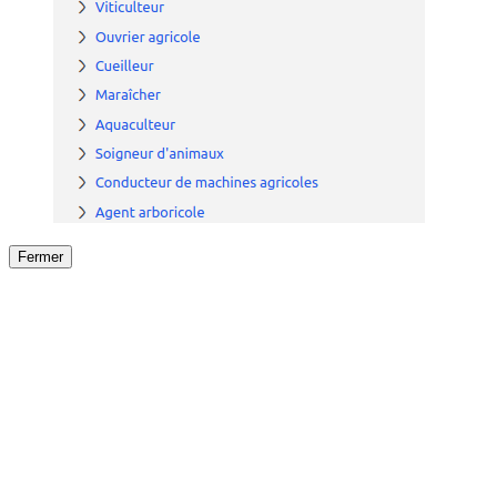
Fermer
Fermer
le détail de l'offre
/
Offre
sur
Offre précéden