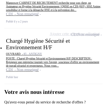
Manpower CABINET DE RECRUTEMENT recherche pour son client, un
Animateur en Hygiène Sécurité Environnement / QHSE en CDI (H/F). HSE Anime,
sensibilise et forme à la démarche HSE et à la prévention des...
CDI - Non renseigné
Publié il y a 2 jours
Ajouter cette offre à ma sélection
CDI
Non renseigné
Chargé Hygiène Sécurité et
Environnement H/F
OUVRARD -
85 - ANTIGNY
POSTE : Chargé Hygiène Sécurité et Environnement H/F DESCRIPTION :
Rejoignez une entreprise tournée vers l'avenir, soucieuse d'offrir un environnement
de travail sécurisé et respectueux. Nous vous...
CDI - Non renseigné
Publié hier
Votre avis nous intéresse
Qu'avez-vous pensé du service de recherche d'offres ?