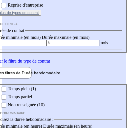
Reprise d'entreprise
plus
de types de contrat
 DE CONTRAT
ée de contrat
ée minimale (en mois)
Durée maximale (en mois)
mois
er
le filtre du type de contrat
les filtres de
Durée hebdo
madaire
 hebdomadaire
Temps plein (1)
Temps partiel
Non renseignée (10)
 HEBDOMADAIRE
cisez la durée hebdomadaire :
ée minimale (en heure)
Durée maximale (en heure)