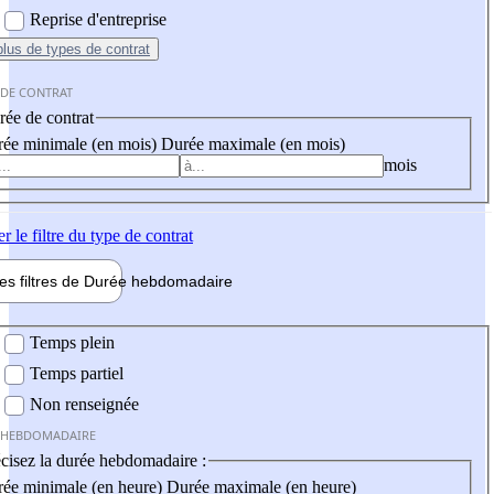
Reprise d'entreprise
plus
de types de contrat
 DE CONTRAT
ée de contrat
ée minimale (en mois)
Durée maximale (en mois)
mois
er
le filtre du type de contrat
les filtres de
Durée hebdo
madaire
 hebdomadaire
Temps plein
Temps partiel
Non renseignée
 HEBDOMADAIRE
cisez la durée hebdomadaire :
ée minimale (en heure)
Durée maximale (en heure)