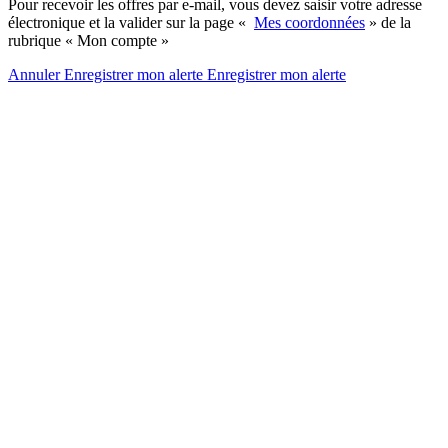
Pour recevoir les offres par e-mail, vous devez saisir votre adresse
électronique et la valider sur la page «
Mes coordonnées
» de la
rubrique « Mon compte »
Annuler
Enregistrer mon alerte
Enregistrer
mon alerte