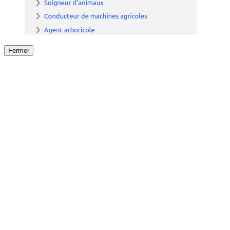
Fermer
Fermer
le détail de l'offre
/
Offre
sur
Offre précéden