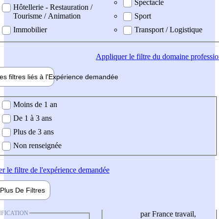
Spectacle
Hôtellerie - Restauration /
Tourisme / Animation
Sport
Immobilier
Transport / Logistique
Appliquer
le filtre du domaine professi
es filtres liés à l'
Expérience
demandée
ience demandée
Moins de 1 an
De 1 à 3 ans
Plus de 3 ans
Non renseignée
er
le filtre de l'expérience demandée
Plus De
Filtres
IFICATION
par France travail,