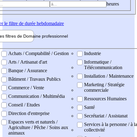
heures
er
le filtre de durée hebdomadaire
les filtres de
Domaine pro
fessionnel
ne professionel
Achats / Comptabilité / Gestion
Industrie
Arts / Artisanat d'art
Informatique /
Télécommunication
Banque / Assurance
Installation / Maintenance
Bâtiment / Travaux Publics
Marketing / Stratégie
Commerce / Vente
commerciale
Communication / Multimédia
Ressources Humaines
Conseil / Etudes
Santé
Direction d'entreprise
Secrétariat / Assistanat
Espaces verts et naturels /
Services à la personne / à l
Agriculture / Pêche / Soins aux
collectivité
animaux