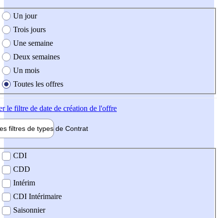
e création de l'offre
Un jour
Trois jours
Une semaine
Deux semaines
Un mois
Toutes les offres
er
le filtre de date de création de l'offre
les filtres de types de
Contrat
de contrat
CDI
CDD
Intérim
CDI Intérimaire
Saisonnier