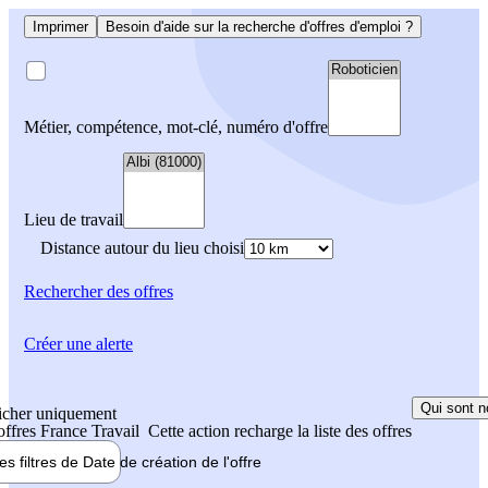
Imprimer
Besoin d'aide sur la recherche d'offres d'emploi ?
Métier, compétence, mot-clé, numéro d'offre
Lieu de travail
Distance autour du lieu choisi
Rechercher
des offres
Créer une alerte
Qui sont n
icher uniquement
 offres France Travail
Cette action recharge la liste des offres
les filtres de
Date de création
de l'offre