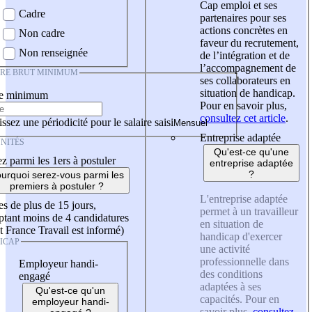
Cap emploi et ses
Cadre
partenaires pour ses
actions concrètes en
Non cadre
faveur du recrutement,
Non renseignée
de l’intégration et de
l’accompagnement de
IRE BRUT MINIMUM
ses collaborateurs en
situation de handicap.
re minimum
Pour en savoir plus,
consultez cet article
.
ssez une périodicité pour le salaire saisi
Entreprise adaptée
NITÉS
Qu'est-ce qu'une
z parmi les 1ers à postuler
entreprise adaptée
?
urquoi serez-vous parmi les
premiers à postuler ?
L'entreprise adaptée
es de plus de 15 jours,
permet à un travailleur
tant moins de 4 candidatures
en situation de
t France Travail est informé)
handicap d'exercer
ICAP
une activité
professionnelle dans
Employeur handi-
des conditions
engagé
adaptées à ses
Qu'est-ce qu'un
capacités. Pour en
employeur handi-
savoir plus,
consultez