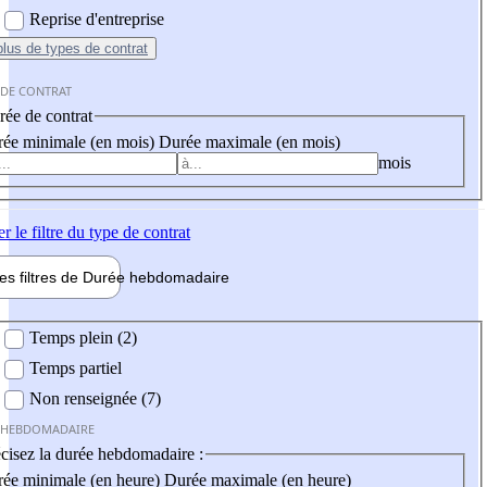
Reprise d'entreprise
plus
de types de contrat
 DE CONTRAT
ée de contrat
ée minimale (en mois)
Durée maximale (en mois)
mois
er
le filtre du type de contrat
les filtres de
Durée hebdo
madaire
 hebdomadaire
Temps plein (2)
Temps partiel
Non renseignée (7)
 HEBDOMADAIRE
cisez la durée hebdomadaire :
ée minimale (en heure)
Durée maximale (en heure)