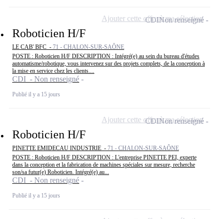
Ajouter cette offre à ma sélection
CDI
Non renseigné
Roboticien H/F
LE CAB' BFC -
71 - CHALON-SUR-SAÔNE
POSTE : Roboticien H/F DESCRIPTION : Intégré(e) au sein du bureau d'études
automatisme/robotique, vous intervenez sur des projets complets, de la conception à
la mise en service chez les clients....
CDI - Non renseigné
Publié il y a 15 jours
Ajouter cette offre à ma sélection
CDI
Non renseigné
Roboticien H/F
PINETTE EMIDECAU INDUSTRIE -
71 - CHALON-SUR-SAÔNE
POSTE : Roboticien H/F DESCRIPTION : L'entreprise PINETTE PEI, experte
dans la conception et la fabrication de machines spéciales sur mesure, recherche
son/sa futur(e) Roboticien. Intégré(e) au...
CDI - Non renseigné
Publié il y a 15 jours