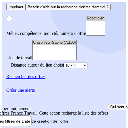
Imprimer
Besoin d'aide sur la recherche d'offres d'emploi ?
Métier, compétence, mot-clé, numéro d'offre
Lieu de travail
Distance autour du lieu choisi
Rechercher
des offres
Créer une alerte
Qui sont n
icher uniquement
 offres France Travail
Cette action recharge la liste des offres
les filtres de
Date de création
de l'offre