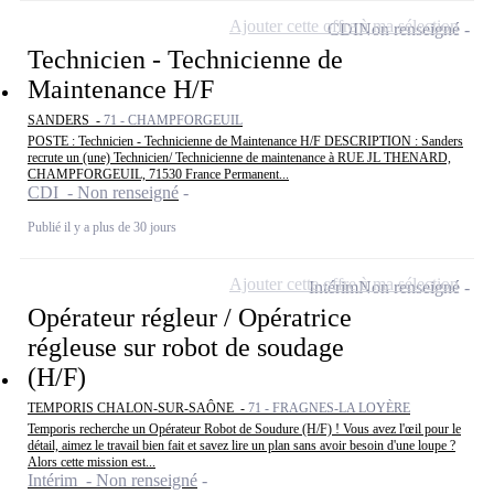
Ajouter cette offre à ma sélection
CDI
Non renseigné
Technicien - Technicienne de
Maintenance H/F
SANDERS -
71 - CHAMPFORGEUIL
POSTE : Technicien - Technicienne de Maintenance H/F DESCRIPTION : Sanders
recrute un (une) Technicien/ Technicienne de maintenance à RUE JL THENARD,
CHAMPFORGEUIL, 71530 France Permanent...
CDI - Non renseigné
Publié il y a plus de 30 jours
Ajouter cette offre à ma sélection
Intérim
Non renseigné
Opérateur régleur / Opératrice
régleuse sur robot de soudage
(H/F)
TEMPORIS CHALON-SUR-SAÔNE -
71 - FRAGNES-LA LOYÈRE
Temporis recherche un Opérateur Robot de Soudure (H/F) ! Vous avez l'œil pour le
détail, aimez le travail bien fait et savez lire un plan sans avoir besoin d'une loupe ?
Alors cette mission est...
Intérim - Non renseigné