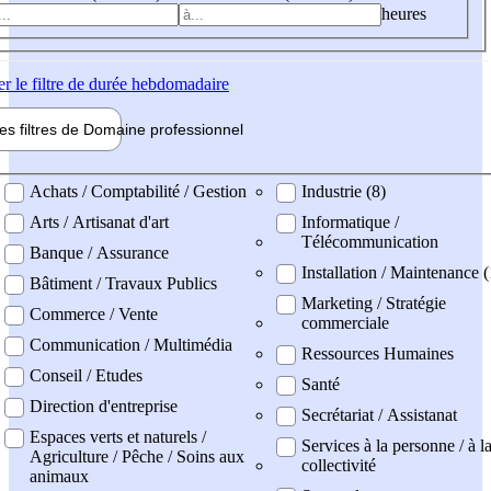
heures
er
le filtre de durée hebdomadaire
les filtres de
Domaine pro
fessionnel
ne professionel
Achats / Comptabilité / Gestion
Industrie (8)
Arts / Artisanat d'art
Informatique /
Télécommunication
Banque / Assurance
Installation / Maintenance (
Bâtiment / Travaux Publics
Marketing / Stratégie
Commerce / Vente
commerciale
Communication / Multimédia
Ressources Humaines
Conseil / Etudes
Santé
Direction d'entreprise
Secrétariat / Assistanat
Espaces verts et naturels /
Services à la personne / à l
Agriculture / Pêche / Soins aux
collectivité
animaux