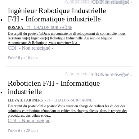
Ajouter cette offre à ma sélection
CDI
Non renseigné
Ingénieur Robotique Industrielle
F/H - Informatique industrielle
ROSARA -
71 - CHALON-SUR-SAÔNE
Descriptif du poste:\n\nDans un contexte de développement de son activité, nous
recrutons un(e) Ingénieur(e) Robotique Industrielle. Au sein de l'équipe
Automatisme & Robotique, vous participez à la...
CDI - Non renseigné
Publié il y a 16 jours
Ajouter cette offre à ma sélection
CDI
Non renseigné
Roboticien F/H - Informatique
industrielle
ELEVATE PARTNERS -
71 - CHALON-SUR-SAÔNE
Descriptif du poste:\n\nLe poste\nVous aurez en charge de réaliser les études des
solutions en robotique répondant au cahier des charges clients, dans le respect des
procédures, des délais et du...
CDI - Non renseigné
Publié il y a 28 jours