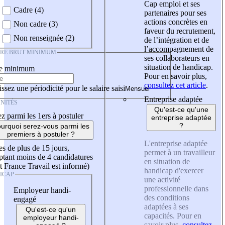
Cap emploi et ses
Cadre (4)
partenaires pour ses
actions concrètes en
Non cadre (3)
faveur du recrutement,
Non renseignée (2)
de l’intégration et de
l’accompagnement de
IRE BRUT MINIMUM
ses collaborateurs en
situation de handicap.
re minimum
Pour en savoir plus,
consultez cet article
.
ssez une périodicité pour le salaire saisi
Entreprise adaptée
NITÉS
Qu'est-ce qu'une
z parmi les 1ers à postuler
entreprise adaptée
?
urquoi serez-vous parmi les
premiers à postuler ?
L'entreprise adaptée
es de plus de 15 jours,
permet à un travailleur
tant moins de 4 candidatures
en situation de
t France Travail est informé)
handicap d'exercer
ICAP
une activité
professionnelle dans
Employeur handi-
des conditions
engagé
adaptées à ses
Qu'est-ce qu'un
capacités. Pour en
employeur handi-
savoir plus,
consultez