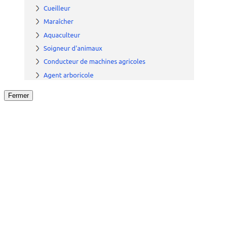
Fermer
Fermer
le détail de l'offre
/
Offre
sur
Offre précéden