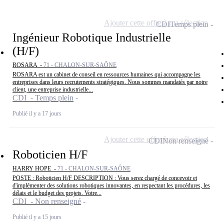
Ajouter cette offre à ma sélection
CDI
Temps plein
Ingénieur Robotique Industrielle
(H/F)
ROSARA -
71 - CHALON-SUR-SAÔNE
ROSARA est un cabinet de conseil en ressources humaines qui accompagne les
entreprises dans leurs recrutements stratégiques. Nous sommes mandatés par notre
client, une entreprise industrielle...
CDI - Temps plein
Publié il y a 17 jours
Ajouter cette offre à ma sélection
CDI
Non renseigné
Roboticien H/F
HARRY HOPE -
71 - CHALON-SUR-SAÔNE
POSTE : Roboticien H/F DESCRIPTION : Vous serez chargé de concevoir et
d'implémenter des solutions robotiques innovantes, en respectant les procédures, les
délais et le budget des projets. Votre...
CDI - Non renseigné
Publié il y a 15 jours