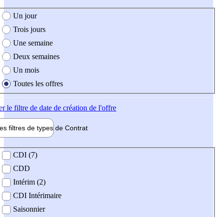
e création de l'offre
Un jour
Trois jours
Une semaine
Deux semaines
Un mois
Toutes les offres
er
le filtre de date de création de l'offre
les filtres de types de
Contrat
de contrat
CDI (7)
CDD
Intérim (2)
CDI Intérimaire
Saisonnier