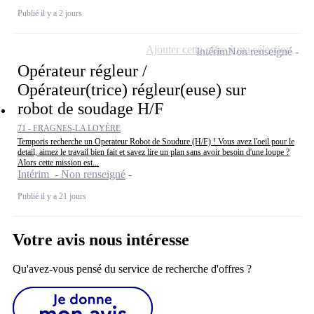
Publié il y a 2 jours
Ajouter cette offre à ma sélection
Intérim
Non renseigné
Opérateur régleur /
Opérateur(trice) régleur(euse) sur
robot de soudage H/F
71 - FRAGNES-LA LOYÈRE
Temporis recherche un Operateur Robot de Soudure (H/F) ! Vous avez l'oeil pour le
detail, aimez le travail bien fait et savez lire un plan sans avoir besoin d'une loupe ?
Alors cette mission est...
Intérim - Non renseigné
Publié il y a 21 jours
Votre avis nous intéresse
Qu'avez-vous pensé du service de recherche d'offres ?