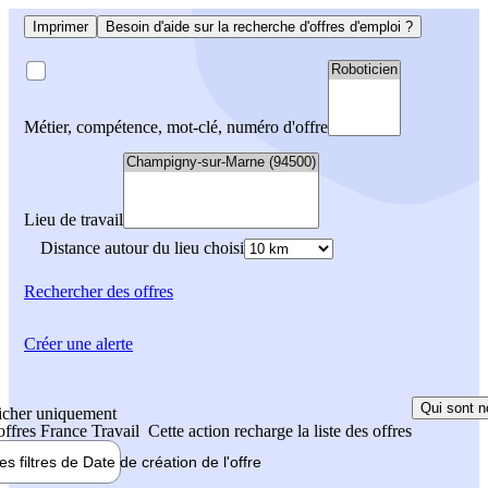
Imprimer
Besoin d'aide sur la recherche d'offres d'emploi ?
Métier, compétence, mot-clé, numéro d'offre
Lieu de travail
Distance autour du lieu choisi
Rechercher
des offres
Créer une alerte
Qui sont n
icher uniquement
 offres France Travail
Cette action recharge la liste des offres
les filtres de
Date de création
de l'offre