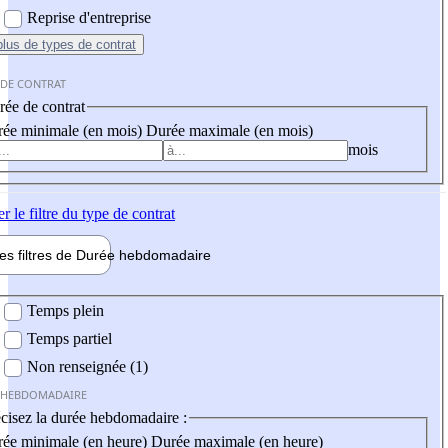
Reprise d'entreprise
plus
de types de contrat
 DE CONTRAT
ée de contrat
ée minimale (en mois)
Durée maximale (en mois)
mois
er
le filtre du type de contrat
les filtres de
Durée hebdo
madaire
 hebdomadaire
Temps plein
Temps partiel
Non renseignée (1)
 HEBDOMADAIRE
cisez la durée hebdomadaire :
ée minimale (en heure)
Durée maximale (en heure)