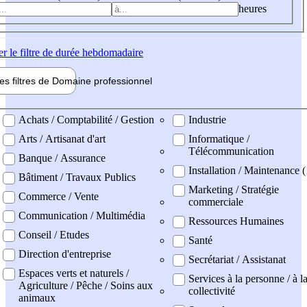
heures
er
le filtre de durée hebdomadaire
les filtres de
Domaine pro
fessionnel
ne professionel
Achats / Comptabilité / Gestion
Industrie
Arts / Artisanat d'art
Informatique /
Télécommunication
Banque / Assurance
Installation / Maintenance (
Bâtiment / Travaux Publics
Marketing / Stratégie
Commerce / Vente
commerciale
Communication / Multimédia
Ressources Humaines
Conseil / Etudes
Santé
Direction d'entreprise
Secrétariat / Assistanat
Espaces verts et naturels /
Services à la personne / à l
Agriculture / Pêche / Soins aux
collectivité
animaux