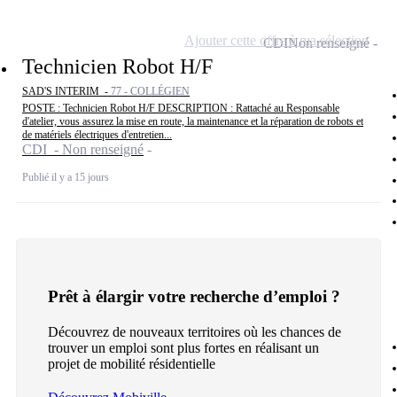
Ajouter cette offre à ma sélection
CDI
Non renseigné
Technicien Robot H/F
SAD'S INTERIM -
77 - COLLÉGIEN
POSTE : Technicien Robot H/F DESCRIPTION : Rattaché au Responsable
d'atelier, vous assurez la mise en route, la maintenance et la réparation de robots et
de matériels électriques d'entretien...
CDI - Non renseigné
Publié il y a 15 jours
Prêt à élargir votre recherche d’emploi ?
Découvrez de nouveaux territoires où les chances de
trouver un emploi sont plus fortes en réalisant un
projet de mobilité résidentielle