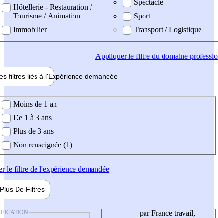
Spectacle
Hôtellerie - Restauration /
Tourisme / Animation
Sport
Immobilier
Transport / Logistique
Appliquer
le filtre du domaine professi
es filtres liés à l'
Expérience
demandée
ience demandée
Moins de 1 an
De 1 à 3 ans
Plus de 3 ans
Non renseignée (1)
er
le filtre de l'expérience demandée
Plus De
Filtres
IFICATION
par France travail,