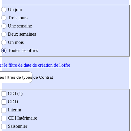
e création de l'offre
Un jour
Trois jours
Une semaine
Deux semaines
Un mois
Toutes les offres
er
le filtre de date de création de l'offre
les filtres de types de
Contrat
de contrat
CDI (1)
CDD
Intérim
CDI Intérimaire
Saisonnier