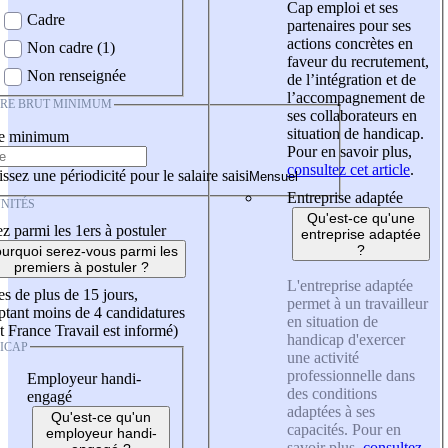
Cap emploi et ses
Cadre
partenaires pour ses
actions concrètes en
Non cadre (1)
faveur du recrutement,
Non renseignée
de l’intégration et de
l’accompagnement de
IRE BRUT MINIMUM
ses collaborateurs en
situation de handicap.
re minimum
Pour en savoir plus,
consultez cet article
.
ssez une périodicité pour le salaire saisi
Entreprise adaptée
NITÉS
Qu'est-ce qu'une
z parmi les 1ers à postuler
entreprise adaptée
?
urquoi serez-vous parmi les
premiers à postuler ?
L'entreprise adaptée
es de plus de 15 jours,
permet à un travailleur
tant moins de 4 candidatures
en situation de
t France Travail est informé)
handicap d'exercer
ICAP
une activité
professionnelle dans
Employeur handi-
des conditions
engagé
adaptées à ses
Qu'est-ce qu'un
capacités. Pour en
employeur handi-
savoir plus,
consultez