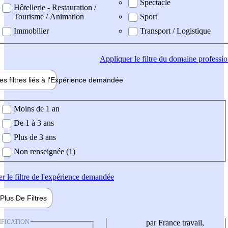
Spectacle
Hôtellerie - Restauration /
Tourisme / Animation
Sport
Immobilier
Transport / Logistique
Appliquer
le filtre du domaine professi
es filtres liés à l'
Expérience
demandée
ience demandée
Moins de 1 an
De 1 à 3 ans
Plus de 3 ans
Non renseignée (1)
er
le filtre de l'expérience demandée
Plus De
Filtres
IFICATION
par France travail,