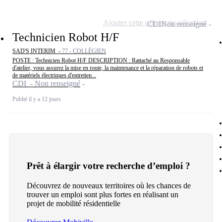
Ajouter cette offre à ma sélection
CDI
Non renseigné
Technicien Robot H/F
SAD'S INTERIM -
77 - COLLÉGIEN
POSTE : Technicien Robot H/F DESCRIPTION : Rattaché au Responsable
d'atelier, vous assurez la mise en route, la maintenance et la réparation de robots et
de matériels électriques d'entretien...
CDI - Non renseigné
Publié il y a 12 jours
Prêt à élargir votre recherche d’emploi ?
Découvrez de nouveaux territoires où les chances de
trouver un emploi sont plus fortes en réalisant un
projet de mobilité résidentielle