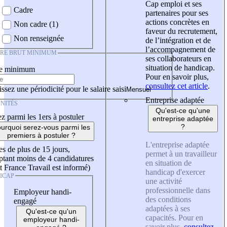
Cap emploi et ses
Cadre
partenaires pour ses
actions concrètes en
Non cadre (1)
faveur du recrutement,
Non renseignée
de l’intégration et de
l’accompagnement de
IRE BRUT MINIMUM
ses collaborateurs en
situation de handicap.
re minimum
Pour en savoir plus,
consultez cet article
.
ssez une périodicité pour le salaire saisi
Entreprise adaptée
NITÉS
Qu'est-ce qu'une
z parmi les 1ers à postuler
entreprise adaptée
?
urquoi serez-vous parmi les
premiers à postuler ?
L'entreprise adaptée
es de plus de 15 jours,
permet à un travailleur
tant moins de 4 candidatures
en situation de
t France Travail est informé)
handicap d'exercer
ICAP
une activité
professionnelle dans
Employeur handi-
des conditions
engagé
adaptées à ses
Qu'est-ce qu'un
capacités. Pour en
employeur handi-
savoir plus,
consultez