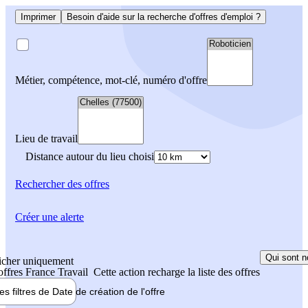
Imprimer
Besoin d'aide sur la recherche d'offres d'emploi ?
Métier, compétence, mot-clé, numéro d'offre
Lieu de travail
Distance autour du lieu choisi
Rechercher
des offres
Créer une alerte
Qui sont n
icher uniquement
 offres France Travail
Cette action recharge la liste des offres
les filtres de
Date de création
de l'offre