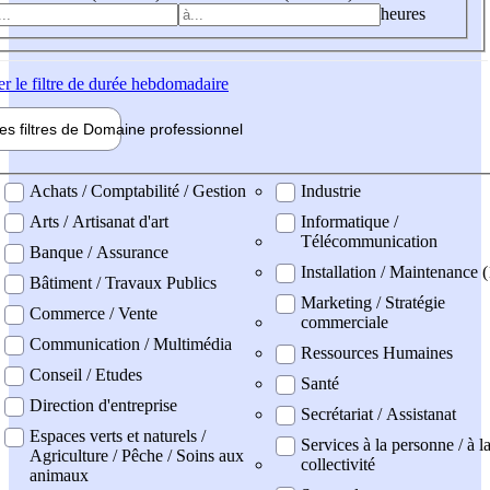
heures
er
le filtre de durée hebdomadaire
les filtres de
Domaine pro
fessionnel
ne professionel
Achats / Comptabilité / Gestion
Industrie
Arts / Artisanat d'art
Informatique /
Télécommunication
Banque / Assurance
Installation / Maintenance (
Bâtiment / Travaux Publics
Marketing / Stratégie
Commerce / Vente
commerciale
Communication / Multimédia
Ressources Humaines
Conseil / Etudes
Santé
Direction d'entreprise
Secrétariat / Assistanat
Espaces verts et naturels /
Services à la personne / à l
Agriculture / Pêche / Soins aux
collectivité
animaux