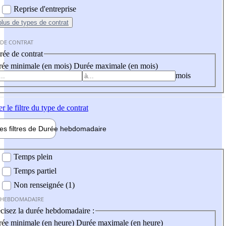
Reprise d'entreprise
plus
de types de contrat
 DE CONTRAT
ée de contrat
ée minimale (en mois)
Durée maximale (en mois)
mois
er
le filtre du type de contrat
les filtres de
Durée hebdo
madaire
 hebdomadaire
Temps plein
Temps partiel
Non renseignée (1)
 HEBDOMADAIRE
cisez la durée hebdomadaire :
ée minimale (en heure)
Durée maximale (en heure)