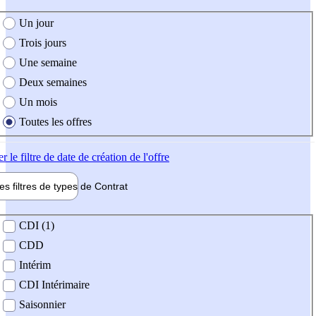
e création de l'offre
Un jour
Trois jours
Une semaine
Deux semaines
Un mois
Toutes les offres
er
le filtre de date de création de l'offre
les filtres de types de
Contrat
de contrat
CDI (1)
CDD
Intérim
CDI Intérimaire
Saisonnier