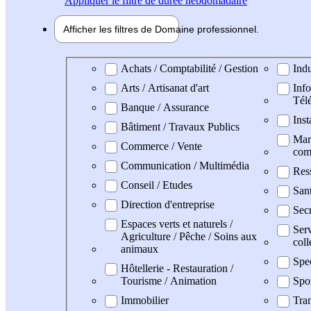
Appliquer
le filtre de durée hebdomadaire
Afficher les filtres de
Domaine pro
fessionnel
Domaine professionel
Achats / Comptabilité / Gestion
Indu
Arts / Artisanat d'art
Info
Tél
Banque / Assurance
Inst
Bâtiment / Travaux Publics
Mark
Commerce / Vente
com
Communication / Multimédia
Res
Conseil / Etudes
San
Direction d'entreprise
Secr
Espaces verts et naturels /
Serv
Agriculture / Pêche / Soins aux
coll
animaux
Spe
Hôtellerie - Restauration /
Tourisme / Animation
Spo
Immobilier
Tran