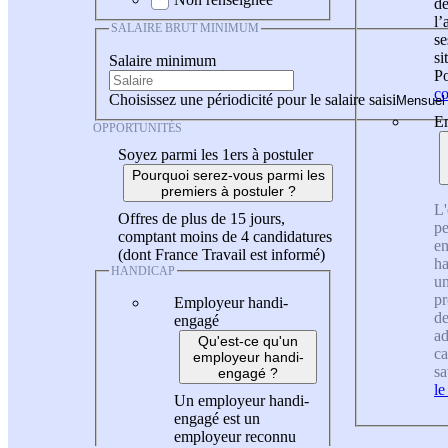
de
l
SALAIRE BRUT MINIMUM
se
si
Salaire minimum
Po
co
Choisissez une périodicité pour le salaire saisi
En
OPPORTUNITÉS
Soyez parmi les 1ers à postuler
Pourquoi serez-vous parmi les
premiers à postuler ?
L'
Offres de plus de 15 jours,
pe
comptant moins de 4 candidatures
en
(dont France Travail est informé)
ha
HANDICAP
un
pr
Employeur handi-
de
engagé
ad
Qu'est-ce qu'un
ca
employeur handi-
sa
engagé ?
le
Un employeur handi-
engagé est un
employeur reconnu