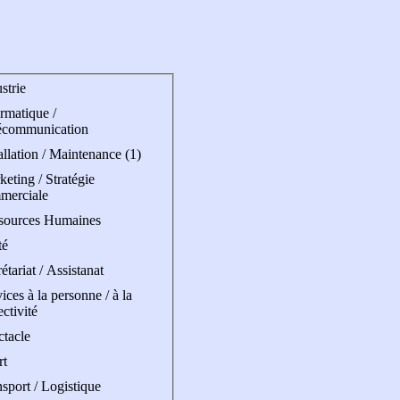
strie
rmatique /
écommunication
allation / Maintenance (1)
eting / Stratégie
merciale
sources Humaines
té
étariat / Assistanat
ices à la personne / à la
ectivité
ctacle
rt
sport / Logistique