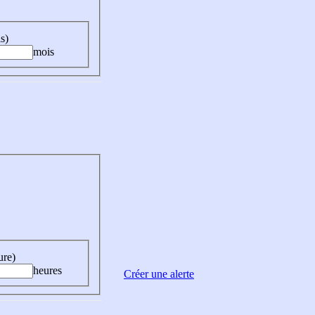
s)
mois
ure)
heures
Créer une alerte