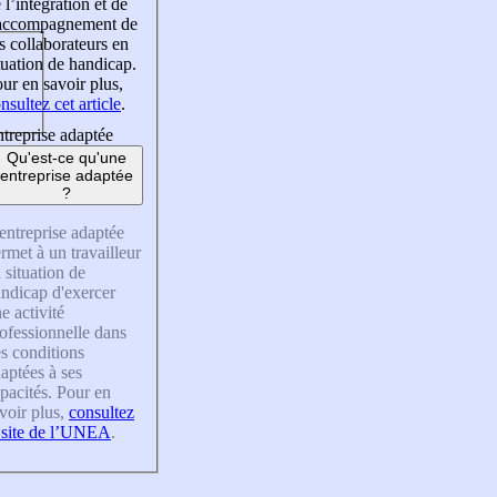
 l’intégration et de
’accompagnement de
s collaborateurs en
tuation de handicap.
ur en savoir plus,
nsultez cet article
.
treprise adaptée
Qu'est-ce qu'une
entreprise adaptée
?
entreprise adaptée
rmet à un travailleur
 situation de
ndicap d'exercer
e activité
ofessionnelle dans
s conditions
aptées à ses
pacités. Pour en
voir plus,
consultez
 site de l’UNEA
.