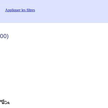
Appliquer
les filtres
500)