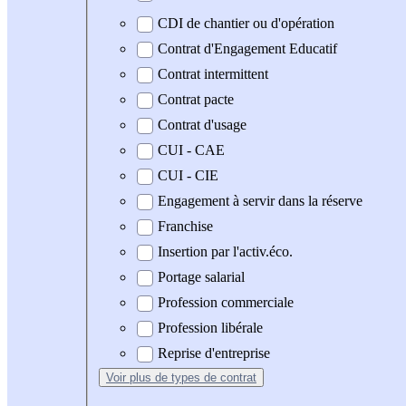
CDI de chantier ou d'opération
Contrat d'Engagement Educatif
Contrat intermittent
Contrat pacte
Contrat d'usage
CUI - CAE
CUI - CIE
Engagement à servir dans la réserve
Franchise
Insertion par l'activ.éco.
Portage salarial
Profession commerciale
Profession libérale
Reprise d'entreprise
Voir plus
de types de contrat