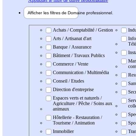
Appliquer
le filtre de durée hebdomadaire
Afficher les filtres de
Domaine pro
fessionnel
Domaine professionel
Achats / Comptabilité / Gestion
Indu
Arts / Artisanat d'art
Info
Tél
Banque / Assurance
Inst
Bâtiment / Travaux Publics
Mark
Commerce / Vente
com
Communication / Multimédia
Res
Conseil / Etudes
San
Direction d'entreprise
Secr
Espaces verts et naturels /
Serv
Agriculture / Pêche / Soins aux
coll
animaux
Spe
Hôtellerie - Restauration /
Tourisme / Animation
Spo
Immobilier
Tran