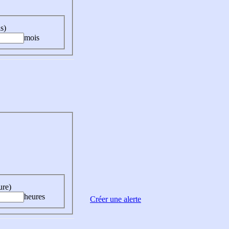
s)
mois
ure)
heures
Créer une alerte