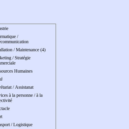
strie
rmatique /
écommunication
allation / Maintenance (4)
eting / Stratégie
merciale
sources Humaines
té
étariat / Assistanat
ices à la personne / à la
ectivité
ctacle
rt
sport / Logistique