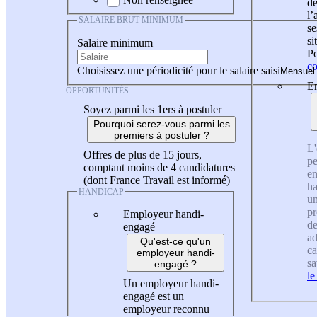
de
l
SALAIRE BRUT MINIMUM
se
si
Salaire minimum
Po
co
Choisissez une périodicité pour le salaire saisi
En
OPPORTUNITÉS
Soyez parmi les 1ers à postuler
Pourquoi serez-vous parmi les
premiers à postuler ?
L'
Offres de plus de 15 jours,
pe
comptant moins de 4 candidatures
en
(dont France Travail est informé)
ha
HANDICAP
un
pr
Employeur handi-
de
engagé
ad
Qu'est-ce qu'un
ca
employeur handi-
sa
engagé ?
le
Un employeur handi-
engagé est un
employeur reconnu