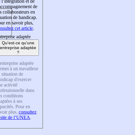
 l’intégration et de
’accompagnement de
s collaborateurs en
tuation de handicap.
ur en savoir plus,
nsultez cet article
.
treprise adaptée
Qu'est-ce qu'une
entreprise adaptée
?
entreprise adaptée
rmet à un travailleur
 situation de
ndicap d'exercer
e activité
ofessionnelle dans
s conditions
aptées à ses
pacités. Pour en
voir plus,
consultez
 site de l’UNEA
.