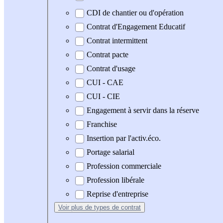
CDI de chantier ou d'opération
Contrat d'Engagement Educatif
Contrat intermittent
Contrat pacte
Contrat d'usage
CUI - CAE
CUI - CIE
Engagement à servir dans la réserve
Franchise
Insertion par l'activ.éco.
Portage salarial
Profession commerciale
Profession libérale
Reprise d'entreprise
Voir plus
de types de contrat