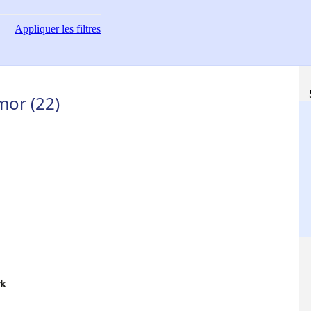
Appliquer
les filtres
mor (22)