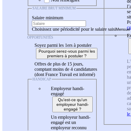
de
l
SALAIRE BRUT MINIMUM
se
si
Salaire minimum
Po
co
Choisissez une périodicité pour le salaire saisi
En
OPPORTUNITÉS
Soyez parmi les 1ers à postuler
Pourquoi serez-vous parmi les
premiers à postuler ?
L'
Offres de plus de 15 jours,
pe
comptant moins de 4 candidatures
en
(dont France Travail est informé)
ha
HANDICAP
un
pr
Employeur handi-
de
engagé
ad
Qu'est-ce qu'un
ca
employeur handi-
sa
engagé ?
le
Un employeur handi-
engagé est un
employeur reconnu