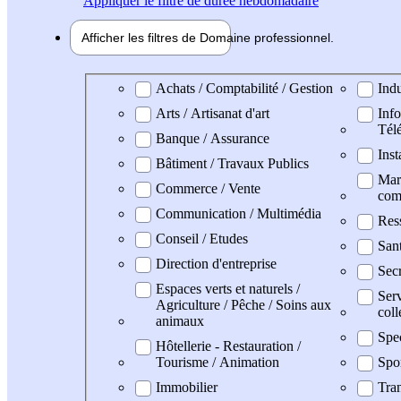
Appliquer
le filtre de durée hebdomadaire
Afficher les filtres de
Domaine pro
fessionnel
Domaine professionel
Achats / Comptabilité / Gestion
Indu
Arts / Artisanat d'art
Info
Tél
Banque / Assurance
Inst
Bâtiment / Travaux Publics
Mark
Commerce / Vente
com
Communication / Multimédia
Res
Conseil / Etudes
San
Direction d'entreprise
Secr
Espaces verts et naturels /
Serv
Agriculture / Pêche / Soins aux
coll
animaux
Spe
Hôtellerie - Restauration /
Tourisme / Animation
Spo
Immobilier
Tran