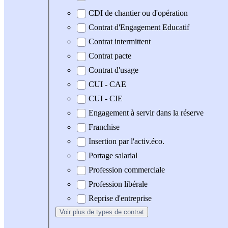
CDI de chantier ou d'opération
Contrat d'Engagement Educatif
Contrat intermittent
Contrat pacte
Contrat d'usage
CUI - CAE
CUI - CIE
Engagement à servir dans la réserve
Franchise
Insertion par l'activ.éco.
Portage salarial
Profession commerciale
Profession libérale
Reprise d'entreprise
Voir plus
de types de contrat