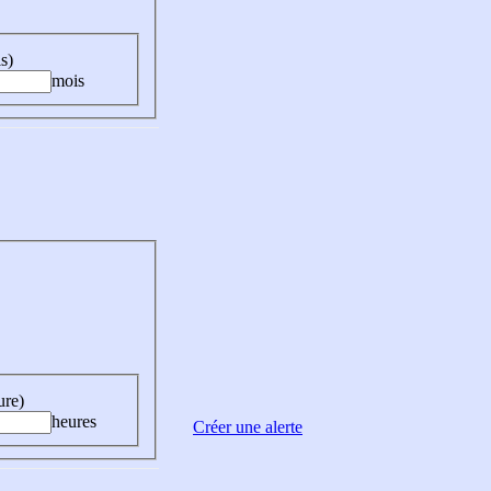
s)
mois
ure)
heures
Créer une alerte