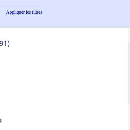
Appliquer
les filtres
91)