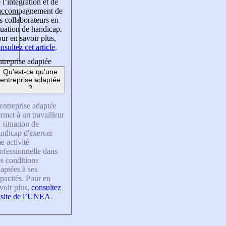
 l’intégration et de
’accompagnement de
s collaborateurs en
tuation de handicap.
ur en savoir plus,
nsultez cet article
.
treprise adaptée
Qu'est-ce qu'une
entreprise adaptée
?
entreprise adaptée
rmet à un travailleur
 situation de
ndicap d'exercer
e activité
ofessionnelle dans
s conditions
aptées à ses
pacités. Pour en
voir plus,
consultez
 site de l’UNEA
.