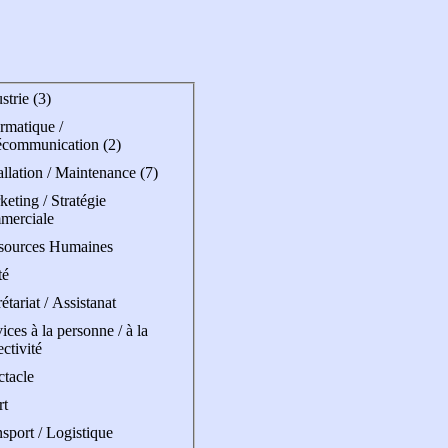
strie (3)
rmatique /
écommunication (2)
allation / Maintenance (7)
eting / Stratégie
merciale
sources Humaines
té
étariat / Assistanat
ices à la personne / à la
ectivité
ctacle
rt
sport / Logistique