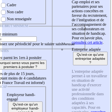
Cap emploi et ses
Cadre
partenaires pour ses
actions concrètes en
Non cadre
faveur du recrutement,
Non renseignée
de l’intégration et de
l’accompagnement de
IRE BRUT MINIMUM
ses collaborateurs en
situation de handicap.
re minimum
Pour en savoir plus,
consultez cet article
.
ssez une périodicité pour le salaire saisi
Entreprise adaptée
NITÉS
Qu'est-ce qu'une
z parmi les 1ers à postuler
entreprise adaptée
?
urquoi serez-vous parmi les
premiers à postuler ?
L'entreprise adaptée
es de plus de 15 jours,
permet à un travailleur
tant moins de 4 candidatures
en situation de
t France Travail est informé)
handicap d'exercer
ICAP
une activité
professionnelle dans
Employeur handi-
des conditions
engagé
adaptées à ses
Qu'est-ce qu'un
capacités. Pour en
employeur handi-
savoir plus,
consultez