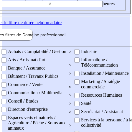
heures
er
le filtre de durée hebdomadaire
les filtres de
Domaine pro
fessionnel
ne professionel
Achats / Comptabilité / Gestion
Industrie
Arts / Artisanat d'art
Informatique /
Télécommunication
Banque / Assurance
Installation / Maintenance
Bâtiment / Travaux Publics
Marketing / Stratégie
Commerce / Vente
commerciale
Communication / Multimédia
Ressources Humaines
Conseil / Etudes
Santé
Direction d'entreprise
Secrétariat / Assistanat
Espaces verts et naturels /
Services à la personne / à l
Agriculture / Pêche / Soins aux
collectivité
animaux