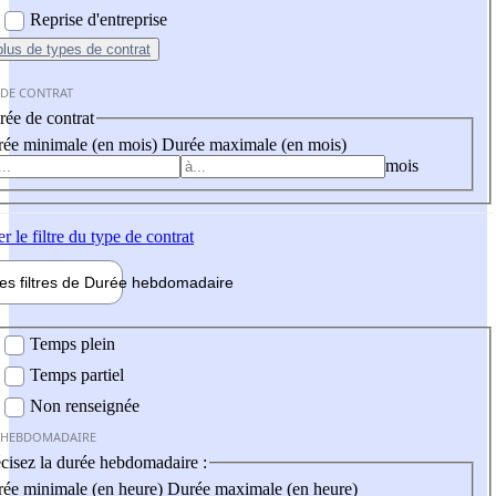
Reprise d'entreprise
plus
de types de contrat
 DE CONTRAT
ée de contrat
ée minimale (en mois)
Durée maximale (en mois)
mois
er
le filtre du type de contrat
les filtres de
Durée hebdo
madaire
 hebdomadaire
Temps plein
Temps partiel
Non renseignée
 HEBDOMADAIRE
cisez la durée hebdomadaire :
ée minimale (en heure)
Durée maximale (en heure)