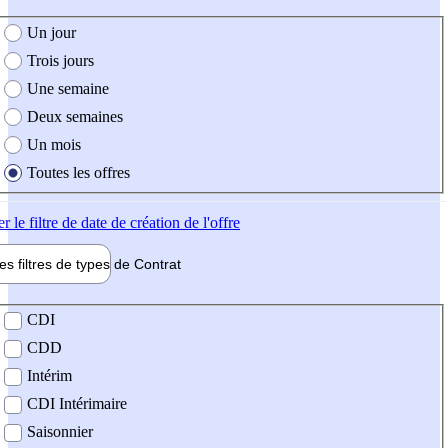
e création de l'offre
Un jour
Trois jours
Une semaine
Deux semaines
Un mois
Toutes les offres
er
le filtre de date de création de l'offre
les filtres de types de
Contrat
de contrat
CDI
CDD
Intérim
CDI Intérimaire
Saisonnier