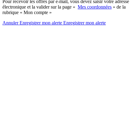
Pour recevoir les offres par e-mail, vous devez saisir votre adresse
électronique et la valider sur la page «
Mes coordonnées
» de la
rubrique « Mon compte »
Annuler
Enregistrer mon alerte
Enregistrer
mon alerte