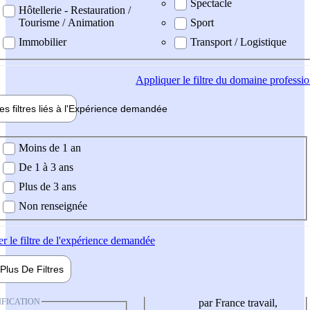
Spectacle
Hôtellerie - Restauration /
Tourisme / Animation
Sport
Immobilier
Transport / Logistique
Appliquer
le filtre du domaine professi
es filtres liés à l'
Expérience
demandée
ience demandée
Moins de 1 an
De 1 à 3 ans
Plus de 3 ans
Non renseignée
er
le filtre de l'expérience demandée
Plus De
Filtres
IFICATION
par France travail,