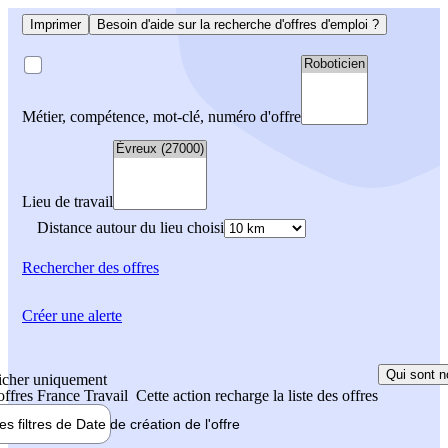
Imprimer
Besoin d'aide sur la recherche d'offres d'emploi ?
Métier, compétence, mot-clé, numéro d'offre
Lieu de travail
Distance autour du lieu choisi
Rechercher
des offres
Créer une alerte
Qui sont n
icher uniquement
 offres France Travail
Cette action recharge la liste des offres
les filtres de
Date de création
de l'offre