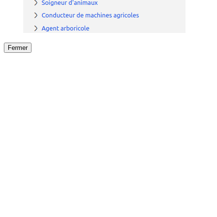
Fermer
Fermer
le détail de l'offre
/
Offre
sur
Offre précéden