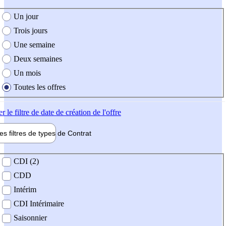
e création de l'offre
Un jour
Trois jours
Une semaine
Deux semaines
Un mois
Toutes les offres
er
le filtre de date de création de l'offre
les filtres de types de
Contrat
de contrat
CDI (2)
CDD
Intérim
CDI Intérimaire
Saisonnier