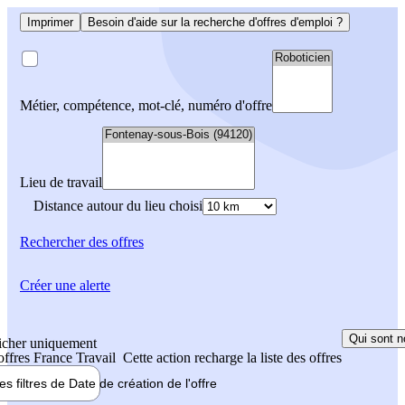
Imprimer
Besoin d'aide sur la recherche d'offres d'emploi ?
Métier, compétence, mot-clé, numéro d'offre
Lieu de travail
Distance autour du lieu choisi
Rechercher
des offres
Créer une alerte
Qui sont n
icher uniquement
 offres France Travail
Cette action recharge la liste des offres
les filtres de
Date de création
de l'offre