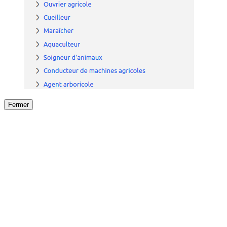
Fermer
Fermer
le détail de l'offre
/
Offre
sur
Offre précéden