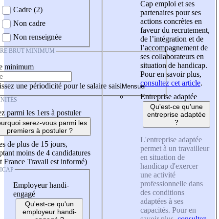
Cap emploi et ses
Cadre (2)
partenaires pour ses
actions concrètes en
Non cadre
faveur du recrutement,
Non renseignée
de l’intégration et de
l’accompagnement de
IRE BRUT MINIMUM
ses collaborateurs en
situation de handicap.
re minimum
Pour en savoir plus,
consultez cet article
.
ssez une périodicité pour le salaire saisi
Entreprise adaptée
NITÉS
Qu'est-ce qu'une
z parmi les 1ers à postuler
entreprise adaptée
?
urquoi serez-vous parmi les
premiers à postuler ?
L'entreprise adaptée
es de plus de 15 jours,
permet à un travailleur
tant moins de 4 candidatures
en situation de
t France Travail est informé)
handicap d'exercer
ICAP
une activité
professionnelle dans
Employeur handi-
des conditions
engagé
adaptées à ses
Qu'est-ce qu'un
capacités. Pour en
employeur handi-
savoir plus,
consultez