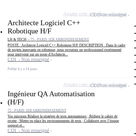
Ajouter cette offre à ma sélection
CDI
Non renseigné
Architecte Logiciel C++
Robotique H/F
LH & TECH -
75 - PARIS 1ER ARRONDISSEMENT
POSTE : Architecte Logiciel C++ Robotique H/F DESCRIPTION : Dans le cadre
de projets innovants en robotique, nous recrutons un professionnel expérimenté
pour intervenir sur un poste d'Architecte...
CDI - Non renseigné
Publié il y a 14 jours
Ajouter cette offre à ma sélection
CDI
Non renseigné
Ingénieur QA Automatisation
(H/F)
75 - PARIS 1ER ARRONDISSEMENT
Vos missions Réaliser la stratégie de tests automatiques ; Rédiger le cahier de
recette ; Mettre en place les environnements de tests ; Collaborer avec l’équipe
support et...
CDI - Non renseigné