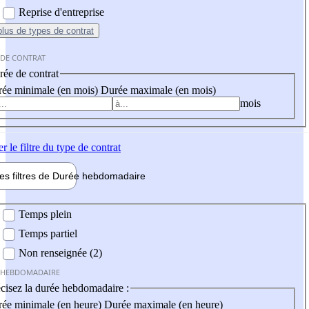
Reprise d'entreprise
plus
de types de contrat
 DE CONTRAT
ée de contrat
ée minimale (en mois)
Durée maximale (en mois)
mois
er
le filtre du type de contrat
les filtres de
Durée hebdo
madaire
 hebdomadaire
Temps plein
Temps partiel
Non renseignée (2)
 HEBDOMADAIRE
cisez la durée hebdomadaire :
ée minimale (en heure)
Durée maximale (en heure)