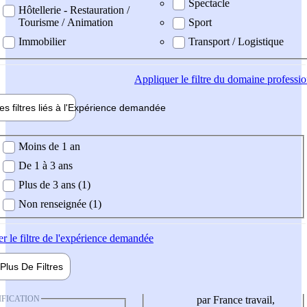
Spectacle
Hôtellerie - Restauration /
Tourisme / Animation
Sport
Immobilier
Transport / Logistique
Appliquer
le filtre du domaine professi
es filtres liés à l'
Expérience
demandée
ience demandée
Moins de 1 an
De 1 à 3 ans
Plus de 3 ans (1)
Non renseignée (1)
er
le filtre de l'expérience demandée
Plus De
Filtres
IFICATION
par France travail,