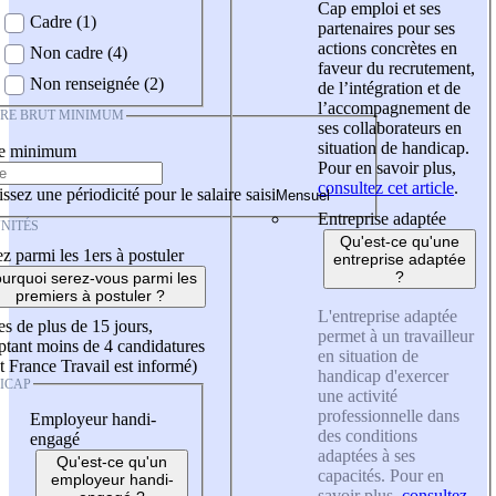
Cap emploi et ses
Cadre (1)
partenaires pour ses
actions concrètes en
Non cadre (4)
faveur du recrutement,
Non renseignée (2)
de l’intégration et de
l’accompagnement de
IRE BRUT MINIMUM
ses collaborateurs en
situation de handicap.
re minimum
Pour en savoir plus,
consultez cet article
.
ssez une périodicité pour le salaire saisi
Entreprise adaptée
NITÉS
Qu'est-ce qu'une
z parmi les 1ers à postuler
entreprise adaptée
?
urquoi serez-vous parmi les
premiers à postuler ?
L'entreprise adaptée
es de plus de 15 jours,
permet à un travailleur
tant moins de 4 candidatures
en situation de
t France Travail est informé)
handicap d'exercer
ICAP
une activité
professionnelle dans
Employeur handi-
des conditions
engagé
adaptées à ses
Qu'est-ce qu'un
capacités. Pour en
employeur handi-
savoir plus,
consultez