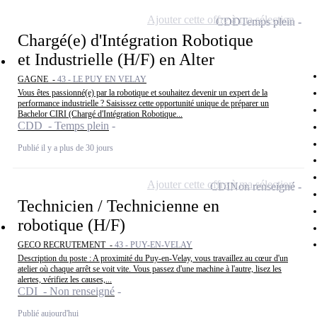
Ajouter cette offre à ma sélection
CDD
Temps plein
Chargé(e) d'Intégration Robotique
et Industrielle (H/F) en Alter
GAGNE -
43 - LE PUY EN VELAY
Vous êtes passionné(e) par la robotique et souhaitez devenir un expert de la
performance industrielle ? Saisissez cette opportunité unique de préparer un
Bachelor CIRI (Chargé d'Intégration Robotique...
CDD - Temps plein
Publié il y a plus de 30 jours
Ajouter cette offre à ma sélection
CDI
Non renseigné
Technicien / Technicienne en
robotique (H/F)
GECO RECRUTEMENT -
43 - PUY-EN-VELAY
Description du poste : A proximité du Puy-en-Velay, vous travaillez au cœur d'un
atelier où chaque arrêt se voit vite. Vous passez d'une machine à l'autre, lisez les
alertes, vérifiez les causes,...
CDI - Non renseigné
Publié aujourd'hui