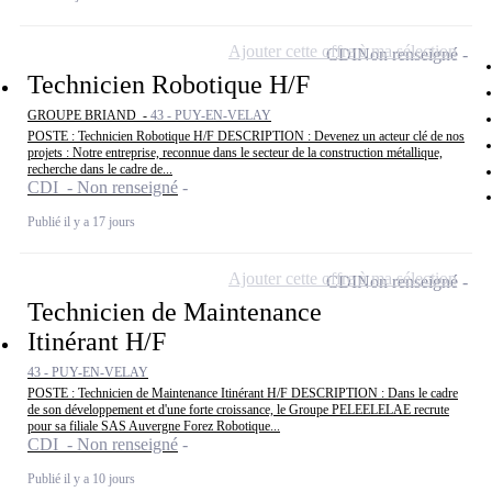
Ajouter cette offre à ma sélection
CDI
Non renseigné
Technicien Robotique H/F
GROUPE BRIAND -
43 - PUY-EN-VELAY
POSTE : Technicien Robotique H/F DESCRIPTION : Devenez un acteur clé de nos
projets : Notre entreprise, reconnue dans le secteur de la construction métallique,
recherche dans le cadre de...
CDI - Non renseigné
Publié il y a 17 jours
Ajouter cette offre à ma sélection
CDI
Non renseigné
Technicien de Maintenance
Itinérant H/F
43 - PUY-EN-VELAY
POSTE : Technicien de Maintenance Itinérant H/F DESCRIPTION : Dans le cadre
de son développement et d'une forte croissance, le Groupe PELEELELAE recrute
pour sa filiale SAS Auvergne Forez Robotique...
CDI - Non renseigné
Publié il y a 10 jours