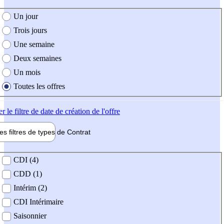
e création de l'offre
Un jour
Trois jours
Une semaine
Deux semaines
Un mois
Toutes les offres
er
le filtre de date de création de l'offre
les filtres de types de
Contrat
de contrat
CDI (4)
CDD (1)
Intérim (2)
CDI Intérimaire
Saisonnier