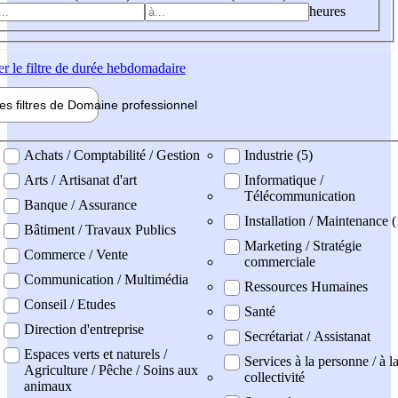
heures
er
le filtre de durée hebdomadaire
les filtres de
Domaine pro
fessionnel
ne professionel
Achats / Comptabilité / Gestion
Industrie (5)
Arts / Artisanat d'art
Informatique /
Télécommunication
Banque / Assurance
Installation / Maintenance (
Bâtiment / Travaux Publics
Marketing / Stratégie
Commerce / Vente
commerciale
Communication / Multimédia
Ressources Humaines
Conseil / Etudes
Santé
Direction d'entreprise
Secrétariat / Assistanat
Espaces verts et naturels /
Services à la personne / à l
Agriculture / Pêche / Soins aux
collectivité
animaux