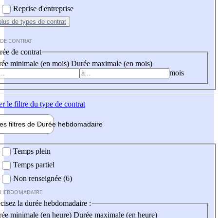
Reprise d'entreprise
plus
de types de contrat
 DE CONTRAT
ée de contrat
ée minimale (en mois)
Durée maximale (en mois)
mois
er
le filtre du type de contrat
les filtres de
Durée hebdo
madaire
 hebdomadaire
Temps plein
Temps partiel
Non renseignée (6)
 HEBDOMADAIRE
cisez la durée hebdomadaire :
ée minimale (en heure)
Durée maximale (en heure)