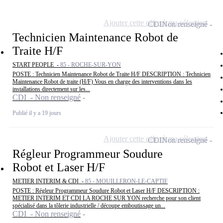
Ajouter cette offre à ma sélection
CDI
Non renseigné
Technicien Maintenance Robot de
Traite H/F
START PEOPLE -
85 - ROCHE-SUR-YON
POSTE : Technicien Maintenance Robot de Traite H/F DESCRIPTION : Technicien
Maintenance Robot de traite (H/F) Vous en charge des interventions dans les
installations directement sur les...
CDI - Non renseigné
Publié il y a 19 jours
Ajouter cette offre à ma sélection
CDI
Non renseigné
Régleur Programmeur Soudure
Robot et Laser H/F
METIER INTERIM & CDI -
85 - MOUILLERON-LE-CAPTIF
POSTE : Régleur Programmeur Soudure Robot et Laser H/F DESCRIPTION :
METIER INTERIM ET CDI LA ROCHE SUR YON recherche pour son client
spécialisé dans la tôlerie industrielle / découpe emboutissage un...
CDI - Non renseigné