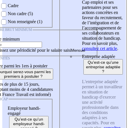
Cap emploi et ses
Cadre
partenaires pour ses
actions concrètes en
Non cadre (5)
faveur du recrutement,
Non renseignée (1)
de l’intégration et de
l’accompagnement de
IRE BRUT MINIMUM
ses collaborateurs en
situation de handicap.
re minimum
Pour en savoir plus,
consultez cet article
.
ssez une périodicité pour le salaire saisi
Entreprise adaptée
NITÉS
Qu'est-ce qu'une
z parmi les 1ers à postuler
entreprise adaptée
?
urquoi serez-vous parmi les
premiers à postuler ?
L'entreprise adaptée
es de plus de 15 jours,
permet à un travailleur
tant moins de 4 candidatures
en situation de
t France Travail est informé)
handicap d'exercer
ICAP
une activité
professionnelle dans
Employeur handi-
des conditions
engagé
adaptées à ses
Qu'est-ce qu'un
capacités. Pour en
employeur handi-
savoir plus,
consultez