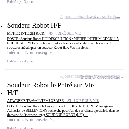
Publié il y a 3 jours
Ajouter cette offre à ma sélection
Intérim
Non renseigné
Soudeur Robot H/F
METIER INTERIM & CDI -
85 - POIRÉ-SUR-VIE
POSTE : Soudeur Robot H/F DESCRIPTION : METIER INTERIM ET CDI LA
ROCHE SUR YON recrute pour notre client spécialisé dans la fabrication de
structures métalliques un soudeur Robot H/F. Vos missions...
Intérim - Non renseigné
Publié il y a 4 jours
Ajouter cette offre à ma sélection
Intérim
Non renseigné
Soudeur Robot le Poiré sur Vie
H/F
ADWORK'S TRAVAIL TEMPORAIRE -
85 - POIRÉ-SUR-VIE
POSTE : Soudeur Robot le Poiré sur Vie H/F DESCRIPTION : Votre agence
Adwork's de BELLEVIGNY recherche pour l'un de ses clients spécialisés dans le
domaine de l'industrie un(e) SOUDEUR ROBOT (H/F). ...
Intérim - Non renseigné
Publié il y a 4 jours