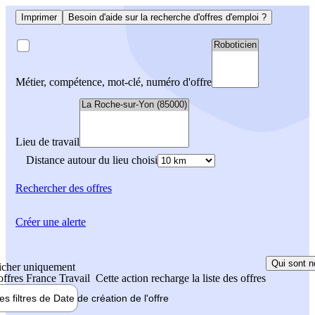
Imprimer
Besoin d'aide sur la recherche d'offres d'emploi ?
Métier, compétence, mot-clé, numéro d'offre
Lieu de travail
Distance autour du lieu choisi
Rechercher
des offres
Créer une alerte
Qui sont n
icher uniquement
 offres France Travail
Cette action recharge la liste des offres
les filtres de
Date de création
de l'offre