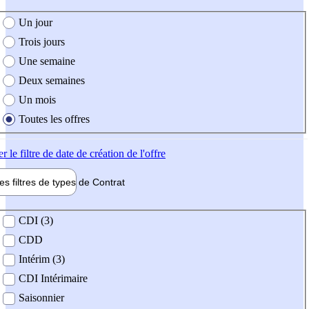
e création de l'offre
Un jour
Trois jours
Une semaine
Deux semaines
Un mois
Toutes les offres
er
le filtre de date de création de l'offre
les filtres de types de
Contrat
de contrat
CDI (3)
CDD
Intérim (3)
CDI Intérimaire
Saisonnier