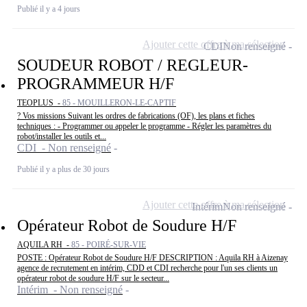
Publié il y a 4 jours
Ajouter cette offre à ma sélection
CDI
Non renseigné
SOUDEUR ROBOT / REGLEUR-
PROGRAMMEUR H/F
TEOPLUS -
85 - MOUILLERON-LE-CAPTIF
? Vos missions Suivant les ordres de fabrications (OF), les plans et fiches
techniques : - Programmer ou appeler le programme - Régler les paramètres du
robot/installer les outils et...
CDI - Non renseigné
Publié il y a plus de 30 jours
Ajouter cette offre à ma sélection
Intérim
Non renseigné
Opérateur Robot de Soudure H/F
AQUILA RH -
85 - POIRÉ-SUR-VIE
POSTE : Opérateur Robot de Soudure H/F DESCRIPTION : Aquila RH à Aizenay
agence de recrutement en intérim, CDD et CDI recherche pour l'un ses clients un
opérateur robot de soudure H/F sur le secteur...
Intérim - Non renseigné