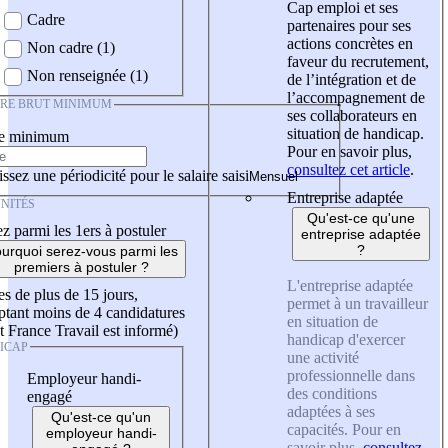
Cap emploi et ses
Cadre
partenaires pour ses
actions concrètes en
Non cadre (1)
faveur du recrutement,
Non renseignée (1)
de l’intégration et de
l’accompagnement de
IRE BRUT MINIMUM
ses collaborateurs en
situation de handicap.
re minimum
Pour en savoir plus,
consultez cet article
.
ssez une périodicité pour le salaire saisi
Entreprise adaptée
NITÉS
Qu'est-ce qu'une
z parmi les 1ers à postuler
entreprise adaptée
?
urquoi serez-vous parmi les
premiers à postuler ?
L'entreprise adaptée
es de plus de 15 jours,
permet à un travailleur
tant moins de 4 candidatures
en situation de
t France Travail est informé)
handicap d'exercer
ICAP
une activité
professionnelle dans
Employeur handi-
des conditions
engagé
adaptées à ses
Qu'est-ce qu'un
capacités. Pour en
employeur handi-
savoir plus,
consultez