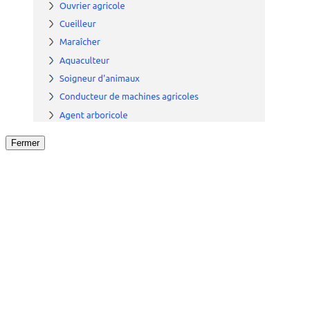
Fermer
Fermer
le détail de l'offre
/
Offre
sur
Offre précéden