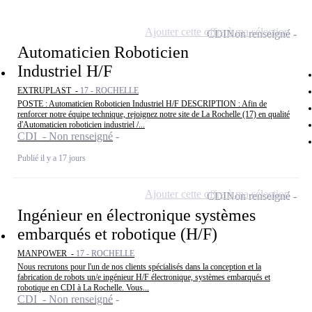
Ajouter cette offre à ma sélection
CDI
Non renseigné
Automaticien Roboticien
Industriel H/F
EXTRUPLAST -
17 - ROCHELLE
POSTE : Automaticien Roboticien Industriel H/F DESCRIPTION : Afin de
renforcer notre équipe technique, rejoignez notre site de La Rochelle (17) en qualité
d'Automaticien roboticien industriel /...
CDI - Non renseigné
Publié il y a 17 jours
Ajouter cette offre à ma sélection
CDI
Non renseigné
Ingénieur en électronique systèmes
embarqués et robotique (H/F)
MANPOWER -
17 - ROCHELLE
Nous recrutons pour l'un de nos clients spécialisés dans la conception et la
fabrication de robots un/e ingénieur H/F électronique, systèmes embarqués et
robotique en CDI à La Rochelle. Vous...
CDI - Non renseigné