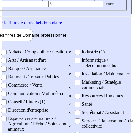
heures
er
le filtre de durée hebdomadaire
les filtres de
Domaine pro
fessionnel
ne professionel
Achats / Comptabilité / Gestion
Industrie (1)
Arts / Artisanat d'art
Informatique /
Télécommunication
Banque / Assurance
Installation / Maintenance
Bâtiment / Travaux Publics
Marketing / Stratégie
Commerce / Vente
commerciale
Communication / Multimédia
Ressources Humaines
Conseil / Etudes (1)
Santé
Direction d'entreprise
Secrétariat / Assistanat
Espaces verts et naturels /
Services à la personne / à l
Agriculture / Pêche / Soins aux
collectivité
animaux