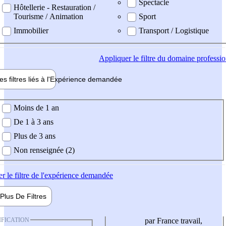
Spectacle
Hôtellerie - Restauration /
Tourisme / Animation
Sport
Immobilier
Transport / Logistique
Appliquer
le filtre du domaine professi
es filtres liés à l'
Expérience
demandée
ience demandée
Moins de 1 an
De 1 à 3 ans
Plus de 3 ans
Non renseignée (2)
er
le filtre de l'expérience demandée
Plus De
Filtres
IFICATION
par France travail,