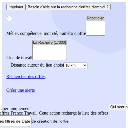
Imprimer
Besoin d'aide sur la recherche d'offres d'emploi ?
Métier, compétence, mot-clé, numéro d'offre
Lieu de travail
Distance autour du lieu choisi
Rechercher
des offres
Créer une alerte
Qui sont n
icher uniquement
 offres France Travail
Cette action recharge la liste des offres
les filtres de
Date de création
de l'offre