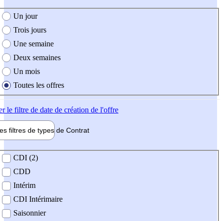
e création de l'offre
Un jour
Trois jours
Une semaine
Deux semaines
Un mois
Toutes les offres
er
le filtre de date de création de l'offre
les filtres de types de
Contrat
de contrat
CDI (2)
CDD
Intérim
CDI Intérimaire
Saisonnier