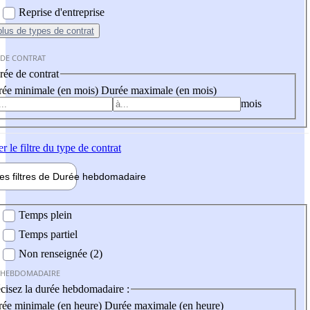
Reprise d'entreprise
plus
de types de contrat
 DE CONTRAT
ée de contrat
ée minimale (en mois)
Durée maximale (en mois)
mois
er
le filtre du type de contrat
les filtres de
Durée hebdo
madaire
 hebdomadaire
Temps plein
Temps partiel
Non renseignée (2)
 HEBDOMADAIRE
cisez la durée hebdomadaire :
ée minimale (en heure)
Durée maximale (en heure)