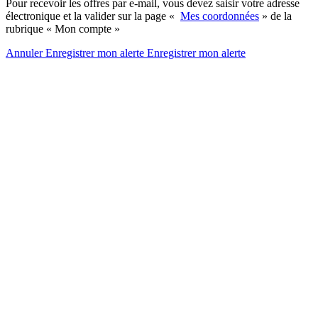
Pour recevoir les offres par e-mail, vous devez saisir votre adresse
électronique et la valider sur la page «
Mes coordonnées
» de la
rubrique « Mon compte »
Annuler
Enregistrer mon alerte
Enregistrer
mon alerte