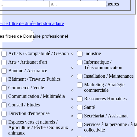
heures
er
le filtre de durée hebdomadaire
les filtres de
Domaine pro
fessionnel
ne professionel
Achats / Comptabilité / Gestion
Industrie
Arts / Artisanat d'art
Informatique /
Télécommunication
Banque / Assurance
Installation / Maintenance
Bâtiment / Travaux Publics
Marketing / Stratégie
Commerce / Vente
commerciale
Communication / Multimédia
Ressources Humaines
Conseil / Etudes
Santé
Direction d'entreprise
Secrétariat / Assistanat
Espaces verts et naturels /
Services à la personne / à l
Agriculture / Pêche / Soins aux
collectivité
animaux