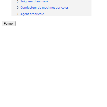
Fermer
Fermer
le détail de l'offre
/
Offre
sur
Offre précéden