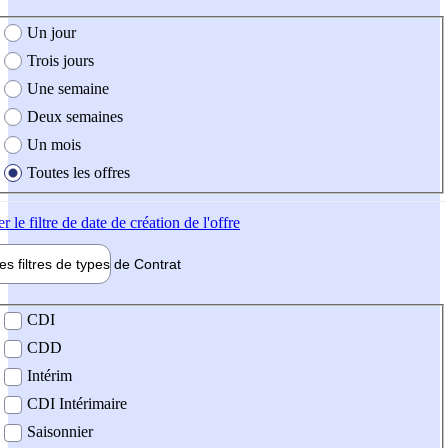
e création de l'offre
Un jour
Trois jours
Une semaine
Deux semaines
Un mois
Toutes les offres
er
le filtre de date de création de l'offre
les filtres de types de
Contrat
de contrat
CDI
CDD
Intérim
CDI Intérimaire
Saisonnier