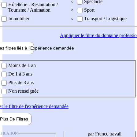
Spectacle
Hôtellerie - Restauration /
Tourisme / Animation
Sport
Immobilier
Transport / Logistique
Appliquer
le filtre du domaine professi
es filtres liés à l'
Expérience
demandée
ience demandée
Moins de 1 an
De 1 à 3 ans
Plus de 3 ans
Non renseignée
er
le filtre de l'expérience demandée
Plus De
Filtres
IFICATION
par France travail,