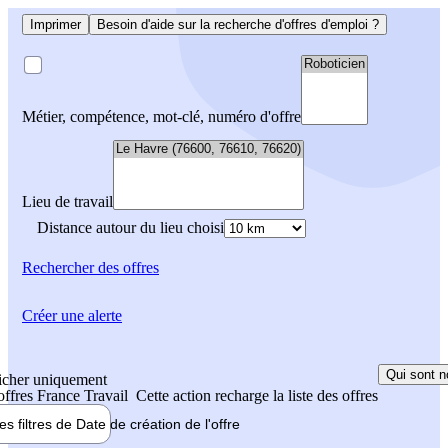
Imprimer
Besoin d'aide sur la recherche d'offres d'emploi ?
Métier, compétence, mot-clé, numéro d'offre
Lieu de travail
Distance autour du lieu choisi
Rechercher
des offres
Créer une alerte
Qui sont n
icher uniquement
 offres France Travail
Cette action recharge la liste des offres
les filtres de
Date de création
de l'offre