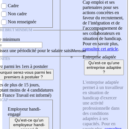
Cap emploi et ses
Cadre
partenaires pour ses
actions concrètes en
Non cadre
faveur du recrutement,
Non renseignée
de l’intégration et de
l’accompagnement de
IRE BRUT MINIMUM
ses collaborateurs en
situation de handicap.
re minimum
Pour en savoir plus,
consultez cet article
.
ssez une périodicité pour le salaire saisi
Entreprise adaptée
NITÉS
Qu'est-ce qu'une
z parmi les 1ers à postuler
entreprise adaptée
?
urquoi serez-vous parmi les
premiers à postuler ?
L'entreprise adaptée
es de plus de 15 jours,
permet à un travailleur
tant moins de 4 candidatures
en situation de
t France Travail est informé)
handicap d'exercer
ICAP
une activité
professionnelle dans
Employeur handi-
des conditions
engagé
adaptées à ses
Qu'est-ce qu'un
capacités. Pour en
employeur handi-
savoir plus,
consultez