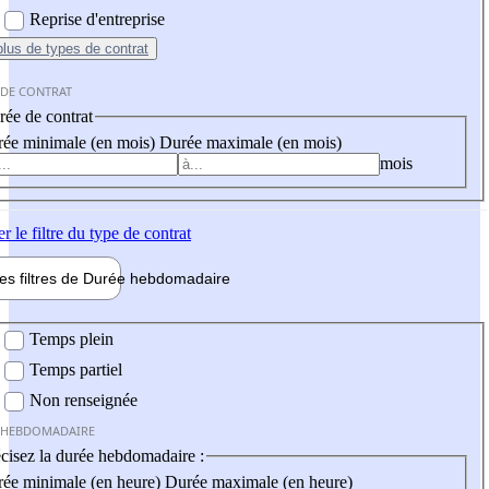
Reprise d'entreprise
plus
de types de contrat
 DE CONTRAT
ée de contrat
ée minimale (en mois)
Durée maximale (en mois)
mois
er
le filtre du type de contrat
les filtres de
Durée hebdo
madaire
 hebdomadaire
Temps plein
Temps partiel
Non renseignée
 HEBDOMADAIRE
cisez la durée hebdomadaire :
ée minimale (en heure)
Durée maximale (en heure)