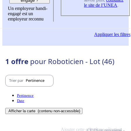
engagé ?
le site de l’UNEA
.
Un employeur handi-
engagé est un
employeur reconnu
Appliquer
les filtres
1 offre
pour Roboticien - Lot (46)
Trier par
Pertinence
Pertinence
Date
Afficher la carte
(contenu non-accessible)
Ajouter cette offre à ma sélection
CDI
Non renseigné