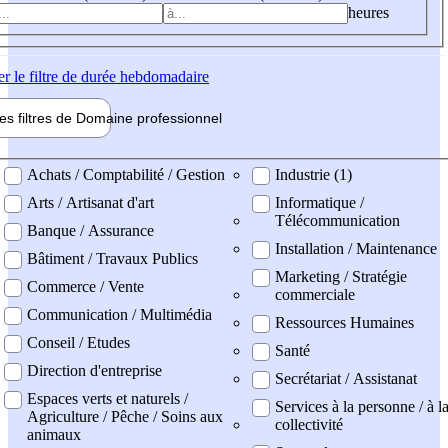
heures
er
le filtre de durée hebdomadaire
les filtres de
Domaine pro
fessionnel
ne professionel
Achats / Comptabilité / Gestion
Industrie (1)
Arts / Artisanat d'art
Informatique /
Télécommunication
Banque / Assurance
Installation / Maintenance
Bâtiment / Travaux Publics
Marketing / Stratégie
Commerce / Vente
commerciale
Communication / Multimédia
Ressources Humaines
Conseil / Etudes
Santé
Direction d'entreprise
Secrétariat / Assistanat
Espaces verts et naturels /
Services à la personne / à l
Agriculture / Pêche / Soins aux
collectivité
animaux