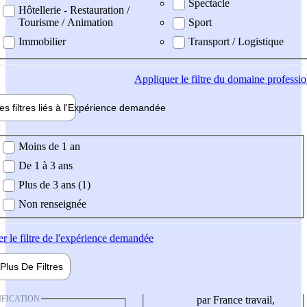
Spectacle
Hôtellerie - Restauration /
Tourisme / Animation
Sport
Immobilier
Transport / Logistique
Appliquer
le filtre du domaine professi
es filtres liés à l'
Expérience
demandée
ience demandée
Moins de 1 an
De 1 à 3 ans
Plus de 3 ans (1)
Non renseignée
er
le filtre de l'expérience demandée
Plus De
Filtres
IFICATION
par France travail,