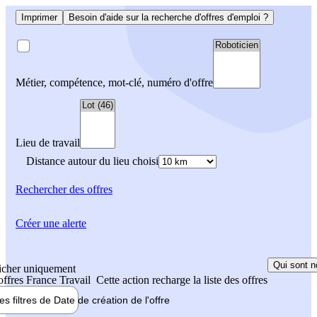
Imprimer
Besoin d'aide sur la recherche d'offres d'emploi ?
Métier, compétence, mot-clé, numéro d'offre
Lieu de travail
Distance autour du lieu choisi
Rechercher
des offres
Créer une alerte
Qui sont n
icher uniquement
 offres France Travail
Cette action recharge la liste des offres
les filtres de
Date de création
de l'offre