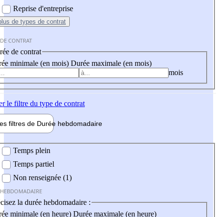
Reprise d'entreprise
plus
de types de contrat
 DE CONTRAT
ée de contrat
ée minimale (en mois)
Durée maximale (en mois)
mois
er
le filtre du type de contrat
les filtres de
Durée hebdo
madaire
 hebdomadaire
Temps plein
Temps partiel
Non renseignée (1)
 HEBDOMADAIRE
cisez la durée hebdomadaire :
ée minimale (en heure)
Durée maximale (en heure)