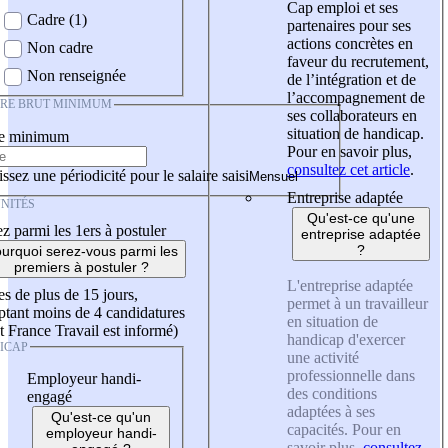
Cap emploi et ses
Cadre (1)
partenaires pour ses
actions concrètes en
Non cadre
faveur du recrutement,
Non renseignée
de l’intégration et de
l’accompagnement de
IRE BRUT MINIMUM
ses collaborateurs en
situation de handicap.
re minimum
Pour en savoir plus,
consultez cet article
.
ssez une périodicité pour le salaire saisi
Entreprise adaptée
NITÉS
Qu'est-ce qu'une
z parmi les 1ers à postuler
entreprise adaptée
?
urquoi serez-vous parmi les
premiers à postuler ?
L'entreprise adaptée
es de plus de 15 jours,
permet à un travailleur
tant moins de 4 candidatures
en situation de
t France Travail est informé)
handicap d'exercer
ICAP
une activité
professionnelle dans
Employeur handi-
des conditions
engagé
adaptées à ses
Qu'est-ce qu'un
capacités. Pour en
employeur handi-
savoir plus,
consultez