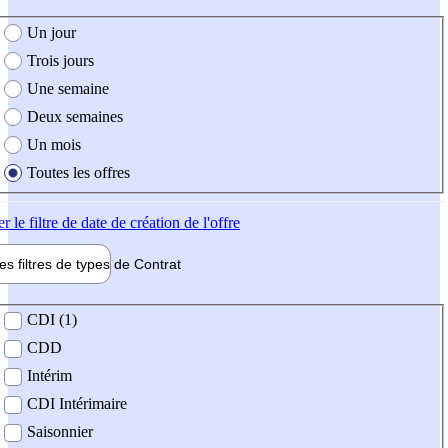
e création de l'offre
Un jour
Trois jours
Une semaine
Deux semaines
Un mois
Toutes les offres
er
le filtre de date de création de l'offre
les filtres de types de
Contrat
de contrat
CDI (1)
CDD
Intérim
CDI Intérimaire
Saisonnier