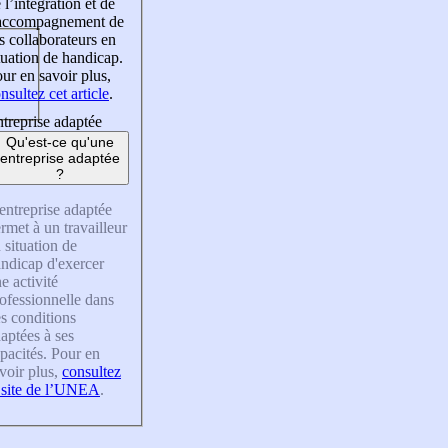
 l’intégration et de
’accompagnement de
s collaborateurs en
tuation de handicap.
ur en savoir plus,
nsultez cet article
.
treprise adaptée
Qu'est-ce qu'une
entreprise adaptée
?
entreprise adaptée
rmet à un travailleur
 situation de
ndicap d'exercer
e activité
ofessionnelle dans
s conditions
aptées à ses
pacités. Pour en
voir plus,
consultez
 site de l’UNEA
.