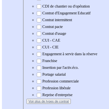
CDI de chantier ou d'opération
Contrat d'Engagement Educatif
Contrat intermittent
Contrat pacte
Contrat d'usage
CUI - CAE
CUI - CIE
Engagement à servir dans la réserve
Franchise
Insertion par l'activ.éco.
Portage salarial
Profession commerciale
Profession libérale
Reprise d'entreprise
Voir plus
de types de contrat