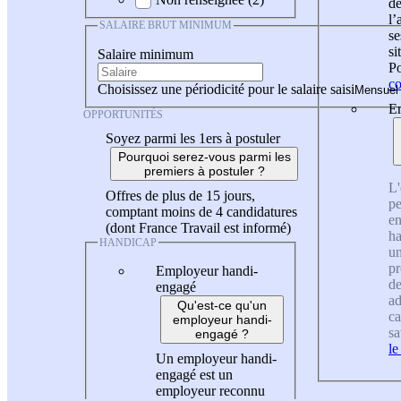
de
l
SALAIRE BRUT MINIMUM
se
si
Salaire minimum
Po
co
Choisissez une périodicité pour le salaire saisi
En
OPPORTUNITÉS
Soyez parmi les 1ers à postuler
Pourquoi serez-vous parmi les
premiers à postuler ?
L'
Offres de plus de 15 jours,
pe
comptant moins de 4 candidatures
en
(dont France Travail est informé)
ha
HANDICAP
un
pr
Employeur handi-
de
engagé
ad
Qu'est-ce qu'un
ca
employeur handi-
sa
engagé ?
le
Un employeur handi-
engagé est un
employeur reconnu