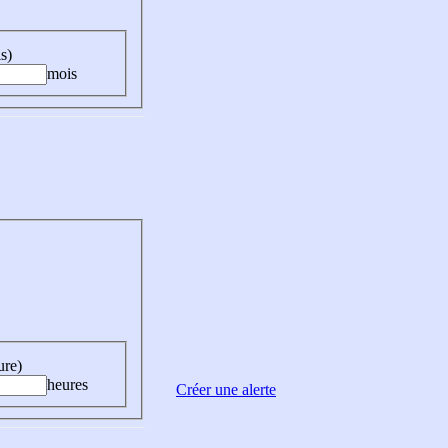
s)
mois
ure)
heures
Créer une alerte