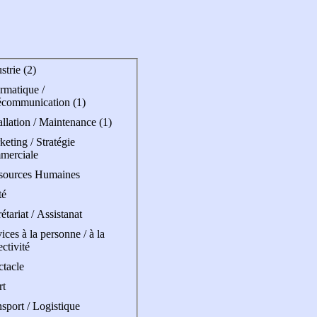
strie (2)
rmatique /
écommunication (1)
allation / Maintenance (1)
eting / Stratégie
merciale
sources Humaines
té
étariat / Assistanat
ices à la personne / à la
ectivité
ctacle
rt
sport / Logistique