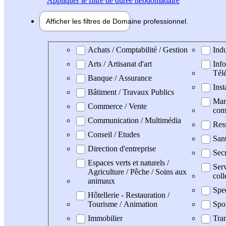
Appliquer
le filtre de durée hebdomadaire
Afficher les filtres de
Domaine pro
fessionnel
Domaine professionel
Achats / Comptabilité / Gestion
Indu
Arts / Artisanat d'art
Info
Tél
Banque / Assurance
Inst
Bâtiment / Travaux Publics
Mark
Commerce / Vente
com
Communication / Multimédia
Res
Conseil / Etudes
San
Direction d'entreprise
Secr
Espaces verts et naturels /
Serv
Agriculture / Pêche / Soins aux
coll
animaux
Spe
Hôtellerie - Restauration /
Tourisme / Animation
Spo
Immobilier
Tran