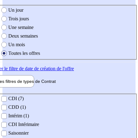
e création de l'offre
Un jour
Trois jours
Une semaine
Deux semaines
Un mois
Toutes les offres
er
le filtre de date de création de l'offre
les filtres de types de
Contrat
de contrat
CDI (7)
CDD (1)
Intérim (1)
CDI Intérimaire
Saisonnier