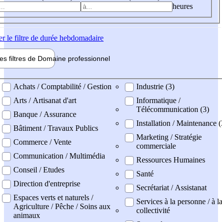
heures
er
le filtre de durée hebdomadaire
les filtres de
Domaine pro
fessionnel
ne professionel
Achats / Comptabilité / Gestion
Industrie (3)
Arts / Artisanat d'art
Informatique /
Télécommunication (3)
Banque / Assurance
Installation / Maintenance (
Bâtiment / Travaux Publics
Marketing / Stratégie
Commerce / Vente
commerciale
Communication / Multimédia
Ressources Humaines
Conseil / Etudes
Santé
Direction d'entreprise
Secrétariat / Assistanat
Espaces verts et naturels /
Services à la personne / à l
Agriculture / Pêche / Soins aux
collectivité
animaux