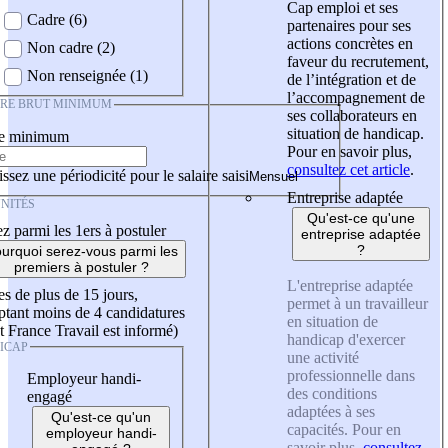
Cap emploi et ses
Cadre (6)
partenaires pour ses
actions concrètes en
Non cadre (2)
faveur du recrutement,
Non renseignée (1)
de l’intégration et de
l’accompagnement de
IRE BRUT MINIMUM
ses collaborateurs en
situation de handicap.
re minimum
Pour en savoir plus,
consultez cet article
.
ssez une périodicité pour le salaire saisi
Entreprise adaptée
NITÉS
Qu'est-ce qu'une
z parmi les 1ers à postuler
entreprise adaptée
?
urquoi serez-vous parmi les
premiers à postuler ?
L'entreprise adaptée
es de plus de 15 jours,
permet à un travailleur
tant moins de 4 candidatures
en situation de
t France Travail est informé)
handicap d'exercer
ICAP
une activité
professionnelle dans
Employeur handi-
des conditions
engagé
adaptées à ses
Qu'est-ce qu'un
capacités. Pour en
employeur handi-
savoir plus,
consultez