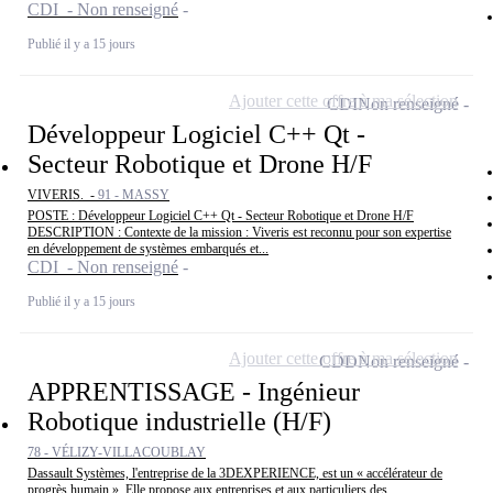
CDI - Non renseigné
Publié il y a 15 jours
Ajouter cette offre à ma sélection
CDI
Non renseigné
Développeur Logiciel C++ Qt -
Secteur Robotique et Drone H/F
VIVERIS. -
91 - MASSY
POSTE : Développeur Logiciel C++ Qt - Secteur Robotique et Drone H/F
DESCRIPTION : Contexte de la mission : Viveris est reconnu pour son expertise
en développement de systèmes embarqués et...
CDI - Non renseigné
Publié il y a 15 jours
Ajouter cette offre à ma sélection
CDD
Non renseigné
APPRENTISSAGE - Ingénieur
Robotique industrielle (H/F)
78 - VÉLIZY-VILLACOUBLAY
Dassault Systèmes, l'entreprise de la 3DEXPERIENCE, est un « accélérateur de
progrès humain ». Elle propose aux entreprises et aux particuliers des