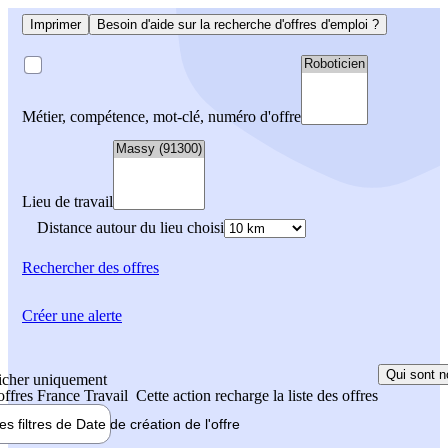
Imprimer
Besoin d'aide sur la recherche d'offres d'emploi ?
Métier, compétence, mot-clé, numéro d'offre
Lieu de travail
Distance autour du lieu choisi
Rechercher
des offres
Créer une alerte
Qui sont n
icher uniquement
 offres France Travail
Cette action recharge la liste des offres
les filtres de
Date de création
de l'offre