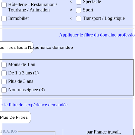
Spectacle
Hôtellerie - Restauration /
Tourisme / Animation
Sport
Immobilier
Transport / Logistique
Appliquer
le filtre du domaine professi
es filtres liés à l'
Expérience
demandée
ience demandée
Moins de 1 an
De 1 à 3 ans (1)
Plus de 3 ans
Non renseignée (3)
er
le filtre de l'expérience demandée
Plus De
Filtres
IFICATION
par France travail,