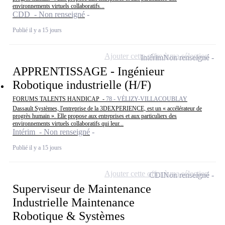
environnements virtuels collaboratifs...
CDD - Non renseigné
Publié il y a 15 jours
Ajouter cette offre à ma sélection
Intérim
Non renseigné
APPRENTISSAGE - Ingénieur
Robotique industrielle (H/F)
FORUMS TALENTS HANDICAP -
78 - VÉLIZY-VILLACOUBLAY
Dassault Systèmes, l'entreprise de la 3DEXPERIENCE, est un « accélérateur de
progrès humain ». Elle propose aux entreprises et aux particuliers des
environnements virtuels collaboratifs qui leur...
Intérim - Non renseigné
Publié il y a 15 jours
Ajouter cette offre à ma sélection
CDI
Non renseigné
Superviseur de Maintenance
Industrielle Maintenance
Robotique & Systèmes