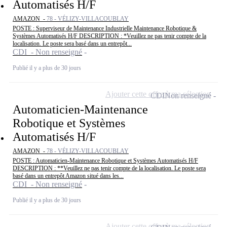
Automatisés H/F
AMAZON -
78 - VÉLIZY-VILLACOUBLAY
POSTE : Superviseur de Maintenance Industrielle Maintenance Robotique &
Systèmes Automatisés H/F DESCRIPTION : *Veuillez ne pas tenir compte de la
localisation. Le poste sera basé dans un entrepôt...
CDI - Non renseigné
Publié il y a plus de 30 jours
Ajouter cette offre à ma sélection
CDI
Non renseigné
Automaticien-Maintenance
Robotique et Systèmes
Automatisés H/F
AMAZON -
78 - VÉLIZY-VILLACOUBLAY
POSTE : Automaticien-Maintenance Robotique et Systèmes Automatisés H/F
DESCRIPTION : **Veuillez ne pas tenir compte de la localisation. Le poste sera
basé dans un entrepôt Amazon situé dans les...
CDI - Non renseigné
Publié il y a plus de 30 jours
Ajouter cette offre à ma sélection