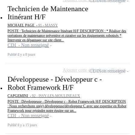
CDI
Non renseigné
Technicien de Maintenance
Itinérant H/F
MICHAEL PAGE -
91 - MASSY
POSTE : Technicien de Maintenance Itinérant H/F DESCRIPTION : * Réaliser des
opérations de maintenance préventive et curative sur les équipements robotisés *
Intervenir en dépannage sur site client...
CDI - Non renseigné
Publié il y a 8 jours
Ajouter cette offre à ma sélection
CDI
Non renseigné
Développeuse - Développeur c -
Robot Framework H/F
CAPGEMINI -
92 - ISSY-LES-MOULINEAUX
POSTE : Développeuse - Développeur c - Robot Framework H/F DESCRIPTION
: Nous recherchons un(e) développeuse/développeur C avec une expertise en Robot
Framework pour rejoindre notre équipe sur un...
CDI - Non renseigné
Publié il y a 15 jours