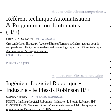
Ajouter cette offre à ma sélection
CDI
Temps plein
Référent technique Automatisation
& Programmation d'automates
(H/F)
CRESCENDO LYON -
91 - WISSOUS
Crescendo Lyon Brotteaux, Agence d'Emploi Tertiaire et Cadres, recrute pour le
compte de son client, spécialisé dans le domaine logistique, un Référent technique
Automatisation & Programmation...
CDI - Temps plein
Publié il y a 6 jours
Ajouter cette offre à ma sélection
CDI
Non renseigné
Ingénieur Logiciel Robotique -
Industrie - le Plessis Robinson H/F
SOPRA STERIA -
92 - PLESSIS-ROBINSON
POSTE : Ingénieur Logiciel Robotique - Industrie - le Plessis Robinson H/F
DESCRIPTION : Nous recrutons un/une ingénieur(e) logiciel robotique pour
rejoindre notre Business Unit INDUSTRIE au sein de...