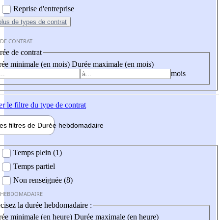
Reprise d'entreprise
plus
de types de contrat
 DE CONTRAT
ée de contrat
ée minimale (en mois)
Durée maximale (en mois)
mois
er
le filtre du type de contrat
les filtres de
Durée hebdo
madaire
 hebdomadaire
Temps plein (1)
Temps partiel
Non renseignée (8)
 HEBDOMADAIRE
cisez la durée hebdomadaire :
ée minimale (en heure)
Durée maximale (en heure)