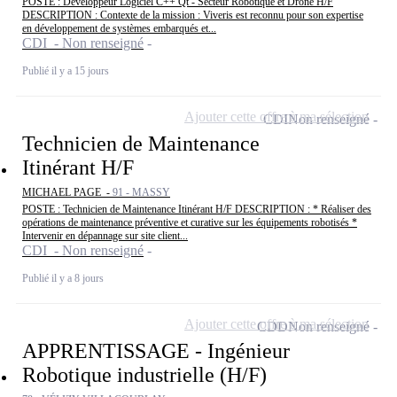
POSTE : Développeur Logiciel C++ Qt - Secteur Robotique et Drone H/F
DESCRIPTION : Contexte de la mission : Viveris est reconnu pour son expertise
en développement de systèmes embarqués et...
CDI - Non renseigné
Publié il y a 15 jours
Ajouter cette offre à ma sélection
CDI
Non renseigné
Technicien de Maintenance
Itinérant H/F
MICHAEL PAGE -
91 - MASSY
POSTE : Technicien de Maintenance Itinérant H/F DESCRIPTION : * Réaliser des
opérations de maintenance préventive et curative sur les équipements robotisés *
Intervenir en dépannage sur site client...
CDI - Non renseigné
Publié il y a 8 jours
Ajouter cette offre à ma sélection
CDD
Non renseigné
APPRENTISSAGE - Ingénieur
Robotique industrielle (H/F)