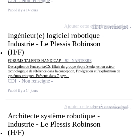
CDI - Non renseigné
Publié il y a 14 jours
Ajouter cette offre à ma sélection
CDI
Non renseigné
Ingénieur(e) logiciel robotique -
Industrie - Le Plessis Robinson
(H/F)
FORUMS TALENTS HANDICAP -
92 - NANTERRE
Description de l'entrepriseCS, filiale du groupe Sopra Steria, est un acteur
technologique de référence dans la conception, l'intégration et l'exploitation de
systèmes critiques. Présents dans 7 pays...
CDI - Non renseigné
Publié il y a 14 jours
Ajouter cette offre à ma sélection
CDI
Non renseigné
Architecte système robotique -
Industrie - Le Plessis Robinson
(H/F)