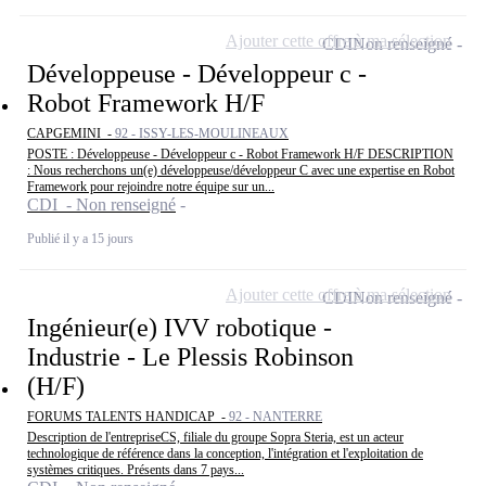
Ajouter cette offre à ma sélection
CDI
Non renseigné
Développeuse - Développeur c -
Robot Framework H/F
CAPGEMINI -
92 - ISSY-LES-MOULINEAUX
POSTE : Développeuse - Développeur c - Robot Framework H/F DESCRIPTION
: Nous recherchons un(e) développeuse/développeur C avec une expertise en Robot
Framework pour rejoindre notre équipe sur un...
CDI - Non renseigné
Publié il y a 15 jours
Ajouter cette offre à ma sélection
CDI
Non renseigné
Ingénieur(e) IVV robotique -
Industrie - Le Plessis Robinson
(H/F)
FORUMS TALENTS HANDICAP -
92 - NANTERRE
Description de l'entrepriseCS, filiale du groupe Sopra Steria, est un acteur
technologique de référence dans la conception, l'intégration et l'exploitation de
systèmes critiques. Présents dans 7 pays...