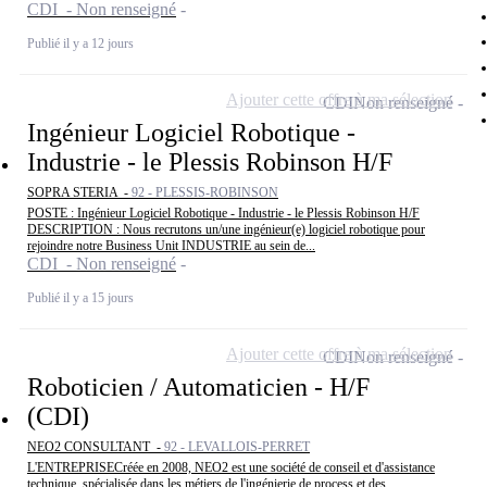
CDI - Non renseigné
Publié il y a 12 jours
Ajouter cette offre à ma sélection
CDI
Non renseigné
Ingénieur Logiciel Robotique -
Industrie - le Plessis Robinson H/F
SOPRA STERIA -
92 - PLESSIS-ROBINSON
POSTE : Ingénieur Logiciel Robotique - Industrie - le Plessis Robinson H/F
DESCRIPTION : Nous recrutons un/une ingénieur(e) logiciel robotique pour
rejoindre notre Business Unit INDUSTRIE au sein de...
CDI - Non renseigné
Publié il y a 15 jours
Ajouter cette offre à ma sélection
CDI
Non renseigné
Roboticien / Automaticien - H/F
(CDI)
NEO2 CONSULTANT -
92 - LEVALLOIS-PERRET
L'ENTREPRISECréée en 2008, NEO2 est une société de conseil et d'assistance
technique, spécialisée dans les métiers de l'ingénierie de process et des