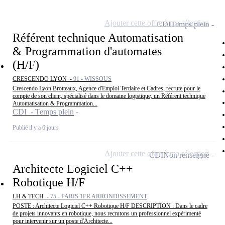
Ajouter cette offre à ma sélection
CDI
Temps plein
Référent technique Automatisation
& Programmation d'automates
(H/F)
CRESCENDO LYON -
91 - WISSOUS
Crescendo Lyon Brotteaux, Agence d'Emploi Tertiaire et Cadres, recrute pour le
compte de son client, spécialisé dans le domaine logistique, un Référent technique
Automatisation & Programmation...
CDI - Temps plein
Publié il y a 6 jours
Ajouter cette offre à ma sélection
CDI
Non renseigné
Architecte Logiciel C++
Robotique H/F
LH & TECH -
75 - PARIS 1ER ARRONDISSEMENT
POSTE : Architecte Logiciel C++ Robotique H/F DESCRIPTION : Dans le cadre
de projets innovants en robotique, nous recrutons un professionnel expérimenté
pour intervenir sur un poste d'Architecte...