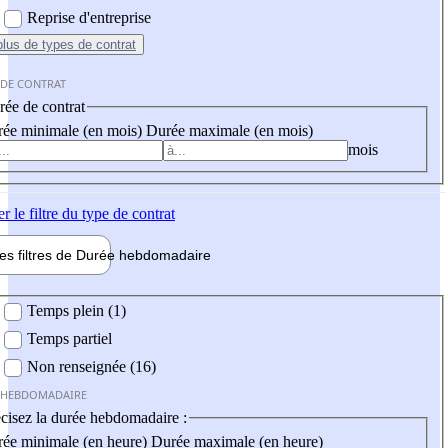
Reprise d'entreprise
plus
de types de contrat
 DE CONTRAT
ée de contrat
ée minimale (en mois)
Durée maximale (en mois)
mois
er
le filtre du type de contrat
les filtres de
Durée hebdo
madaire
 hebdomadaire
Temps plein (1)
Temps partiel
Non renseignée (16)
 HEBDOMADAIRE
cisez la durée hebdomadaire :
ée minimale (en heure)
Durée maximale (en heure)