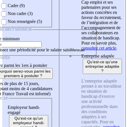
Cap emploi et ses
Cadre (9)
partenaires pour ses
actions concrètes en
Non cadre (3)
faveur du recrutement,
Non renseignée (5)
de l’intégration et de
l’accompagnement de
IRE BRUT MINIMUM
ses collaborateurs en
situation de handicap.
re minimum
Pour en savoir plus,
consultez cet article
.
ssez une périodicité pour le salaire saisi
Entreprise adaptée
NITÉS
Qu'est-ce qu'une
z parmi les 1ers à postuler
entreprise adaptée
?
urquoi serez-vous parmi les
premiers à postuler ?
L'entreprise adaptée
es de plus de 15 jours,
permet à un travailleur
tant moins de 4 candidatures
en situation de
t France Travail est informé)
handicap d'exercer
ICAP
une activité
professionnelle dans
Employeur handi-
des conditions
engagé
adaptées à ses
Qu'est-ce qu'un
capacités. Pour en
employeur handi-
savoir plus,
consultez