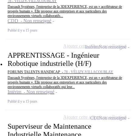
78 - VÉLIZY-VILLACOUBLAY
Dassault Systèmes, l'entreprise de la 3DEXPERIENCE, est un « accélérateur de
progrès humain ». Elle propose aux entreprises et aux particuliers des
environnements virtuels collaboratifs...
CDD - Non renseigné
Publié il y a 15 jours
Ajouter cette offre à ma sélection
Intérim
Non renseigné
APPRENTISSAGE - Ingénieur
Robotique industrielle (H/F)
FORUMS TALENTS HANDICAP -
78 - VÉLIZY-VILLACOUBLAY
Dassault Systèmes, l'entreprise de la 3DEXPERIENCE, est un « accélérateur de
progrès humain ». Elle propose aux entreprises et aux particuliers des
environnements virtuels collaboratifs qui leur...
Intérim - Non renseigné
Publié il y a 15 jours
Ajouter cette offre à ma sélection
CDI
Non renseigné
Superviseur de Maintenance
Industrielle Maintenance