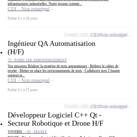
infrastructures industrielles. Notre groupe compte...
CDI - Non renseigné
Publié il y a 28 jours
Ajouter cette offre à ma sélection
CDI
Non renseigné
Ingénieur QA Automatisation
(H/F)
75 - PARIS 1ER ARRONDISSEMENT
Vos missions Réaliser la stratégie de tests automatiques ; Rédiger le cahier de
recette ; Mettre en place les environnements de tests ; Collaborer avec l’équipe
support et...
CDI - Non renseigné
Publié il y a 25 jours
Ajouter cette offre à ma sélection
CDI
Non renseigné
Développeur Logiciel C++ Qt -
Secteur Robotique et Drone H/F
VIVERIS. -
91 - MASSY