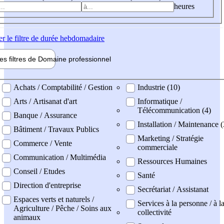
heures
er
le filtre de durée hebdomadaire
les filtres de
Domaine pro
fessionnel
ne professionel
Achats / Comptabilité / Gestion
Industrie (10)
Arts / Artisanat d'art
Informatique /
Télécommunication (4)
Banque / Assurance
Installation / Maintenance (
Bâtiment / Travaux Publics
Marketing / Stratégie
Commerce / Vente
commerciale
Communication / Multimédia
Ressources Humaines
Conseil / Etudes
Santé
Direction d'entreprise
Secrétariat / Assistanat
Espaces verts et naturels /
Services à la personne / à l
Agriculture / Pêche / Soins aux
collectivité
animaux