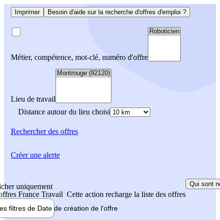
Imprimer
Besoin d'aide sur la recherche d'offres d'emploi ?
Métier, compétence, mot-clé, numéro d'offre
Lieu de travail
Distance autour du lieu choisi
Rechercher
des offres
Créer une alerte
Qui sont n
icher uniquement
 offres France Travail
Cette action recharge la liste des offres
les filtres de
Date de création
de l'offre