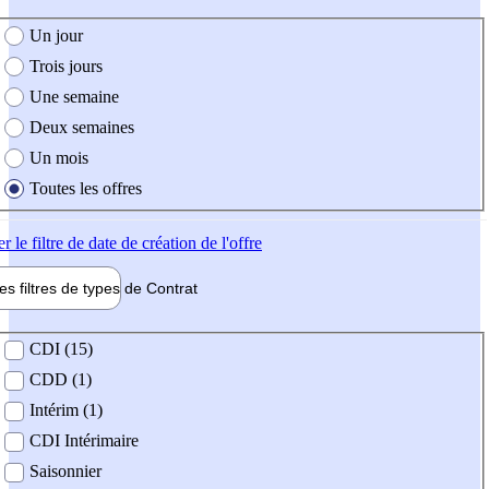
e création de l'offre
Un jour
Trois jours
Une semaine
Deux semaines
Un mois
Toutes les offres
er
le filtre de date de création de l'offre
les filtres de types de
Contrat
de contrat
CDI (15)
CDD (1)
Intérim (1)
CDI Intérimaire
Saisonnier