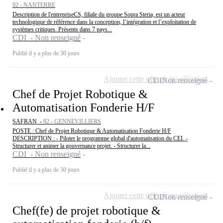
92 - NANTERRE
Description de l'entrepriseCS, filiale du groupe Sopra Steria, est un acteur
technologique de référence dans la conception, l’intégration et l’exploitation de
systèmes critiques. Présents dans 7 pays...
CDI - Non renseigné
Publié il y a plus de 30 jours
Ajouter cette offre à ma sélection
CDI
Non renseigné
Chef de Projet Robotique &
Automatisation Fonderie H/F
SAFRAN -
92 - GENNEVILLIERS
POSTE : Chef de Projet Robotique & Automatisation Fonderie H/F
DESCRIPTION : - Piloter le programme global d'automatisation du CEI. -
Structurer et animer la gouvernance projet. - Structurer la...
CDI - Non renseigné
Publié il y a plus de 30 jours
Ajouter cette offre à ma sélection
CDI
Non renseigné
Chef(fe) de projet robotique &