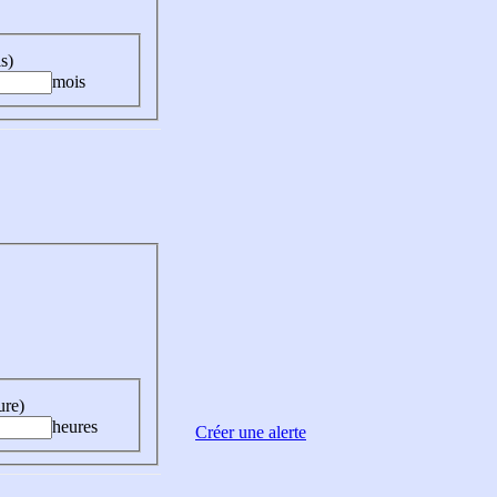
s)
mois
ure)
heures
Créer une alerte