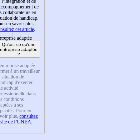
 l’intégration et de
’accompagnement de
s collaborateurs en
tuation de handicap.
ur en savoir plus,
nsultez cet article
.
treprise adaptée
Qu'est-ce qu'une
entreprise adaptée
?
entreprise adaptée
rmet à un travailleur
 situation de
ndicap d'exercer
e activité
ofessionnelle dans
s conditions
aptées à ses
pacités. Pour en
voir plus,
consultez
 site de l’UNEA
.