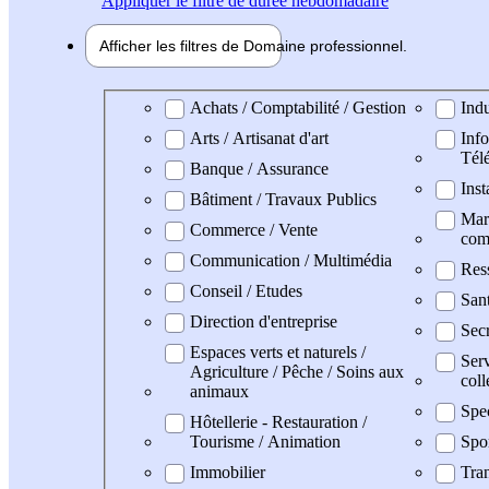
Appliquer
le filtre de durée hebdomadaire
Afficher les filtres de
Domaine pro
fessionnel
Domaine professionel
Achats / Comptabilité / Gestion
Indu
Arts / Artisanat d'art
Info
Tél
Banque / Assurance
Inst
Bâtiment / Travaux Publics
Mark
Commerce / Vente
com
Communication / Multimédia
Res
Conseil / Etudes
San
Direction d'entreprise
Secr
Espaces verts et naturels /
Serv
Agriculture / Pêche / Soins aux
coll
animaux
Spe
Hôtellerie - Restauration /
Tourisme / Animation
Spo
Immobilier
Tran