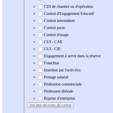
CDI de chantier ou d'opération
Contrat d'Engagement Educatif
Contrat intermittent
Contrat pacte
Contrat d'usage
CUI - CAE
CUI - CIE
Engagement à servir dans la réserve
Franchise
Insertion par l'activ.éco.
Portage salarial
Profession commerciale
Profession libérale
Reprise d'entreprise
Voir plus
de types de contrat