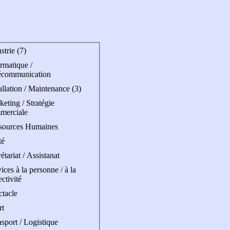
strie (7)
rmatique /
écommunication
allation / Maintenance (3)
eting / Stratégie
merciale
sources Humaines
té
étariat / Assistanat
ices à la personne / à la
ectivité
ctacle
rt
sport / Logistique