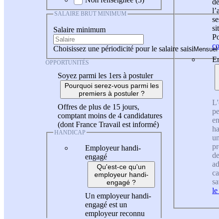
de
l
SALAIRE BRUT MINIMUM
se
si
Salaire minimum
Po
co
Choisissez une périodicité pour le salaire saisi
En
OPPORTUNITÉS
Soyez parmi les 1ers à postuler
Pourquoi serez-vous parmi les
premiers à postuler ?
L'
Offres de plus de 15 jours,
pe
comptant moins de 4 candidatures
en
(dont France Travail est informé)
ha
HANDICAP
un
pr
Employeur handi-
de
engagé
ad
Qu'est-ce qu'un
ca
employeur handi-
sa
engagé ?
le
Un employeur handi-
engagé est un
employeur reconnu