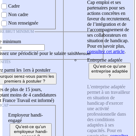
Cap emploi et ses
Cadre
partenaires pour ses
actions concrètes en
Non cadre
faveur du recrutement,
Non renseignée
de l’intégration et de
l’accompagnement de
IRE BRUT MINIMUM
ses collaborateurs en
situation de handicap.
re minimum
Pour en savoir plus,
consultez cet article
.
ssez une périodicité pour le salaire saisi
Entreprise adaptée
NITÉS
Qu'est-ce qu'une
z parmi les 1ers à postuler
entreprise adaptée
?
urquoi serez-vous parmi les
premiers à postuler ?
L'entreprise adaptée
es de plus de 15 jours,
permet à un travailleur
tant moins de 4 candidatures
en situation de
t France Travail est informé)
handicap d'exercer
ICAP
une activité
professionnelle dans
Employeur handi-
des conditions
engagé
adaptées à ses
Qu'est-ce qu'un
capacités. Pour en
employeur handi-
savoir plus,
consultez