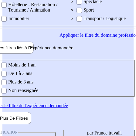
Spectacle
Hôtellerie - Restauration /
Tourisme / Animation
Sport
Immobilier
Transport / Logistique
Appliquer
le filtre du domaine professi
es filtres liés à l'
Expérience
demandée
ience demandée
Moins de 1 an
De 1 à 3 ans
Plus de 3 ans
Non renseignée
er
le filtre de l'expérience demandée
Plus De
Filtres
IFICATION
par France travail,