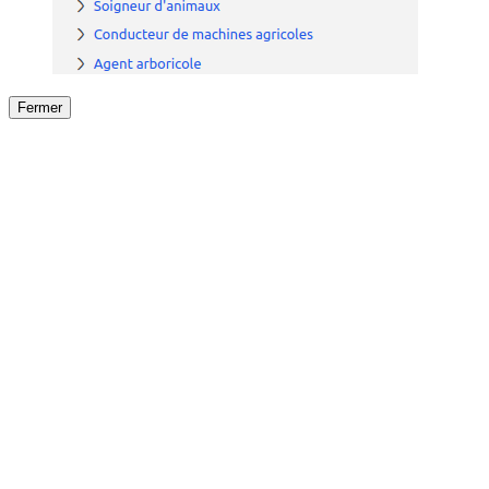
Fermer
Fermer
le détail de l'offre
/
Offre
sur
Offre précéden