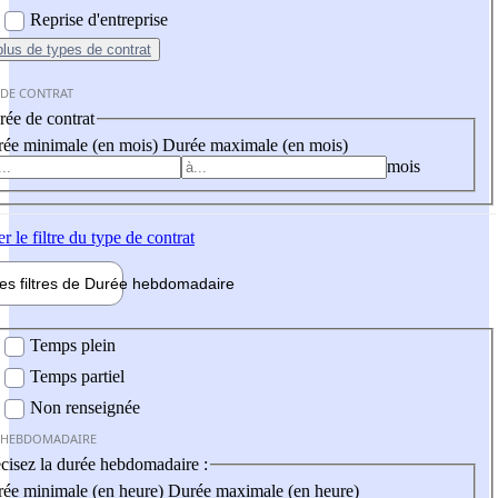
Reprise d'entreprise
plus
de types de contrat
 DE CONTRAT
ée de contrat
ée minimale (en mois)
Durée maximale (en mois)
mois
er
le filtre du type de contrat
les filtres de
Durée hebdo
madaire
 hebdomadaire
Temps plein
Temps partiel
Non renseignée
 HEBDOMADAIRE
cisez la durée hebdomadaire :
ée minimale (en heure)
Durée maximale (en heure)