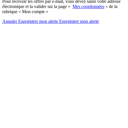
Pour recevoir les offres par e-mail, vous devez saisir votre adresse
électronique et la valider sur la page «
Mes coordonnées
» de la
rubrique « Mon compte »
Annuler
Enregistrer mon alerte
Enregistrer
mon alerte