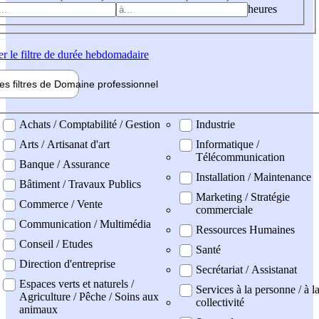
heures
er
le filtre de durée hebdomadaire
les filtres de
Domaine pro
fessionnel
ne professionel
Achats / Comptabilité / Gestion
Industrie
Arts / Artisanat d'art
Informatique /
Télécommunication
Banque / Assurance
Installation / Maintenance
Bâtiment / Travaux Publics
Marketing / Stratégie
Commerce / Vente
commerciale
Communication / Multimédia
Ressources Humaines
Conseil / Etudes
Santé
Direction d'entreprise
Secrétariat / Assistanat
Espaces verts et naturels /
Services à la personne / à l
Agriculture / Pêche / Soins aux
collectivité
animaux