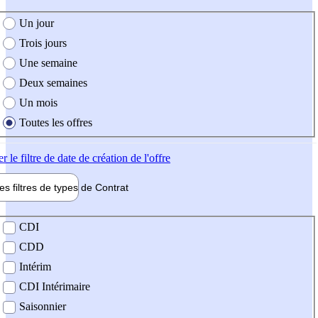
e création de l'offre
Un jour
Trois jours
Une semaine
Deux semaines
Un mois
Toutes les offres
er
le filtre de date de création de l'offre
les filtres de types de
Contrat
de contrat
CDI
CDD
Intérim
CDI Intérimaire
Saisonnier