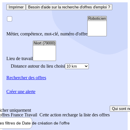
Imprimer
Besoin d'aide sur la recherche d'offres d'emploi ?
Métier, compétence, mot-clé, numéro d'offre
Lieu de travail
Distance autour du lieu choisi
Rechercher
des offres
Créer une alerte
Qui sont n
icher uniquement
 offres France Travail
Cette action recharge la liste des offres
les filtres de
Date de création
de l'offre