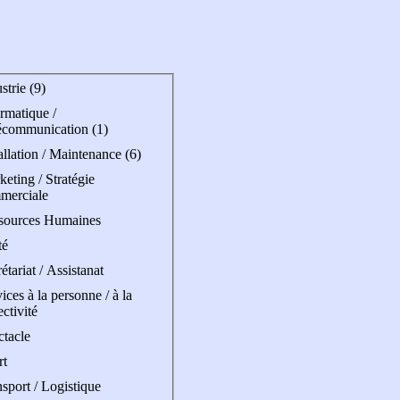
strie (9)
rmatique /
écommunication (1)
allation / Maintenance (6)
eting / Stratégie
merciale
sources Humaines
té
étariat / Assistanat
ices à la personne / à la
ectivité
ctacle
rt
sport / Logistique