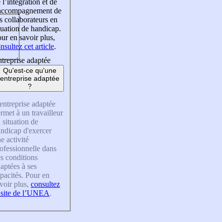
 l’intégration et de
’accompagnement de
s collaborateurs en
tuation de handicap.
ur en savoir plus,
nsultez cet article
.
treprise adaptée
Qu'est-ce qu'une
entreprise adaptée
?
entreprise adaptée
rmet à un travailleur
 situation de
ndicap d'exercer
e activité
ofessionnelle dans
s conditions
aptées à ses
pacités. Pour en
voir plus,
consultez
 site de l’UNEA
.