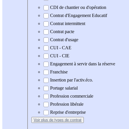
CDI de chantier ou d'opération
Contrat d'Engagement Educatif
Contrat intermittent
Contrat pacte
Contrat d'usage
CUI - CAE
CUI - CIE
Engagement à servir dans la réserve
Franchise
Insertion par l'activ.éco.
Portage salarial
Profession commerciale
Profession libérale
Reprise d'entreprise
Voir plus
de types de contrat