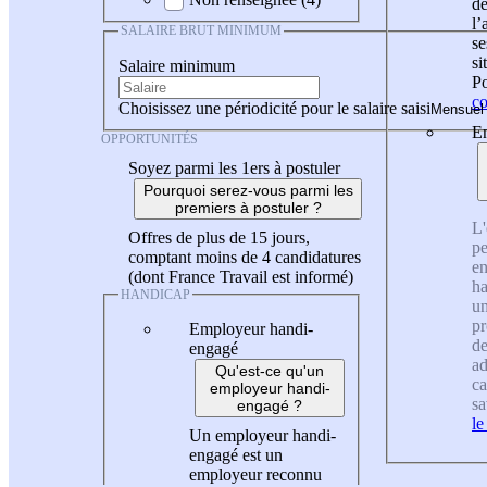
de
l
SALAIRE BRUT MINIMUM
se
si
Salaire minimum
Po
co
Choisissez une périodicité pour le salaire saisi
En
OPPORTUNITÉS
Soyez parmi les 1ers à postuler
Pourquoi serez-vous parmi les
premiers à postuler ?
L'
Offres de plus de 15 jours,
pe
comptant moins de 4 candidatures
en
(dont France Travail est informé)
ha
HANDICAP
un
pr
Employeur handi-
de
engagé
ad
Qu'est-ce qu'un
ca
employeur handi-
sa
engagé ?
le
Un employeur handi-
engagé est un
employeur reconnu