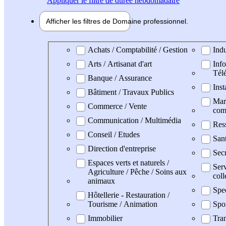
Appliquer
le filtre de durée hebdomadaire
Afficher les filtres de
Domaine pro
fessionnel
Domaine professionel
Achats / Comptabilité / Gestion
Indu
Arts / Artisanat d'art
Info
Tél
Banque / Assurance
Inst
Bâtiment / Travaux Publics
Mark
Commerce / Vente
com
Communication / Multimédia
Res
Conseil / Etudes
San
Direction d'entreprise
Secr
Espaces verts et naturels /
Serv
Agriculture / Pêche / Soins aux
coll
animaux
Spe
Hôtellerie - Restauration /
Tourisme / Animation
Spo
Immobilier
Tran