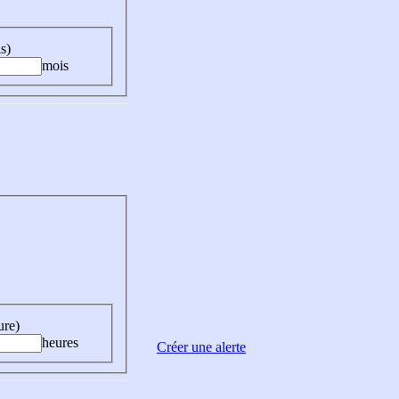
s)
mois
ure)
heures
Créer une alerte