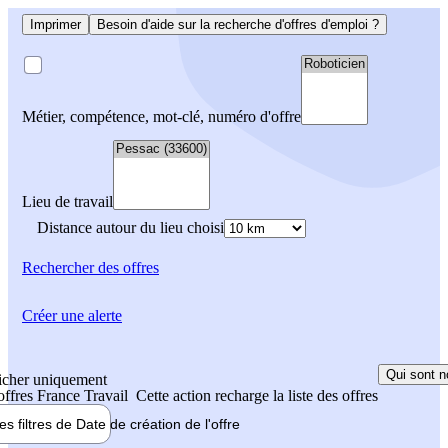
Imprimer
Besoin d'aide sur la recherche d'offres d'emploi ?
Métier, compétence, mot-clé, numéro d'offre
Lieu de travail
Distance autour du lieu choisi
Rechercher
des offres
Créer une alerte
Qui sont n
icher uniquement
 offres France Travail
Cette action recharge la liste des offres
les filtres de
Date de création
de l'offre