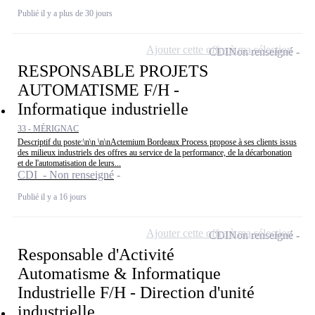
Publié il y a plus de 30 jours
Ajouter cette offre à ma sélection
CDI
Non renseigné
RESPONSABLE PROJETS
AUTOMATISME F/H -
Informatique industrielle
33 - MÉRIGNAC
Descriptif du poste:\n\n \n\nActemium Bordeaux Process propose à ses clients issus
des milieux industriels des offres au service de la performance, de la décarbonation
et de l'automatisation de leurs...
CDI - Non renseigné
Publié il y a 16 jours
Ajouter cette offre à ma sélection
CDI
Non renseigné
Responsable d'Activité
Automatisme & Informatique
Industrielle F/H - Direction d'unité
industrielle