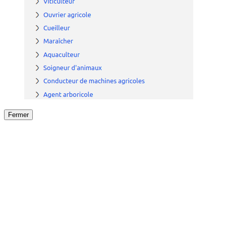
Fermer
Fermer
le détail de l'offre
/
Offre
sur
Offre précéden