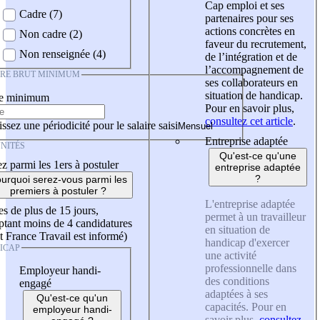
Cap emploi et ses
Cadre (7)
partenaires pour ses
actions concrètes en
Non cadre (2)
faveur du recrutement,
Non renseignée (4)
de l’intégration et de
l’accompagnement de
IRE BRUT MINIMUM
ses collaborateurs en
situation de handicap.
re minimum
Pour en savoir plus,
consultez cet article
.
ssez une périodicité pour le salaire saisi
Entreprise adaptée
NITÉS
Qu'est-ce qu'une
z parmi les 1ers à postuler
entreprise adaptée
?
urquoi serez-vous parmi les
premiers à postuler ?
L'entreprise adaptée
es de plus de 15 jours,
permet à un travailleur
tant moins de 4 candidatures
en situation de
t France Travail est informé)
handicap d'exercer
ICAP
une activité
professionnelle dans
Employeur handi-
des conditions
engagé
adaptées à ses
Qu'est-ce qu'un
capacités. Pour en
employeur handi-
savoir plus,
consultez