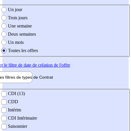
e création de l'offre
Un jour
Trois jours
Une semaine
Deux semaines
Un mois
Toutes les offres
er
le filtre de date de création de l'offre
les filtres de types de
Contrat
de contrat
CDI (13)
CDD
Intérim
CDI Intérimaire
Saisonnier