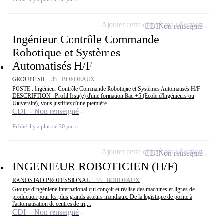
Ajouter cette offre à ma sélection
CDI
Non renseigné
Ingénieur Contrôle Commande
Robotique et Systèmes
Automatisés H/F
GROUPE SII -
33 - BORDEAUX
POSTE : Ingénieur Contrôle Commande Robotique et Systèmes Automatisés H/F
DESCRIPTION : Profil Issu(e) d'une formation Bac +5 (École d'Ingénieurs ou
Université), vous justifiez d'une première...
CDI - Non renseigné
Publié il y a plus de 30 jours
Ajouter cette offre à ma sélection
CDI
Non renseigné
INGENIEUR ROBOTICIEN (H/F)
RANDSTAD PROFESSIONAL -
33 - BORDEAUX
Groupe d'ingénierie international qui conçoit et réalise des machines et lignes de
production pour les plus grands acteurs mondiaux. De la logistique de pointe à
l'automatisation de centres de tri,...
CDI - Non renseigné