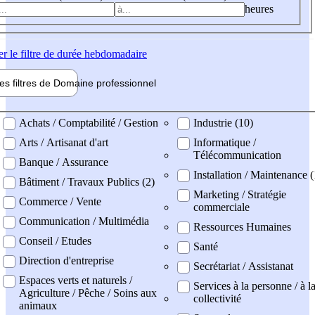
heures
er
le filtre de durée hebdomadaire
les filtres de
Domaine pro
fessionnel
ne professionel
Achats / Comptabilité / Gestion
Industrie (10)
Arts / Artisanat d'art
Informatique /
Télécommunication
Banque / Assurance
Installation / Maintenance (
Bâtiment / Travaux Publics (2)
Marketing / Stratégie
Commerce / Vente
commerciale
Communication / Multimédia
Ressources Humaines
Conseil / Etudes
Santé
Direction d'entreprise
Secrétariat / Assistanat
Espaces verts et naturels /
Services à la personne / à l
Agriculture / Pêche / Soins aux
collectivité
animaux