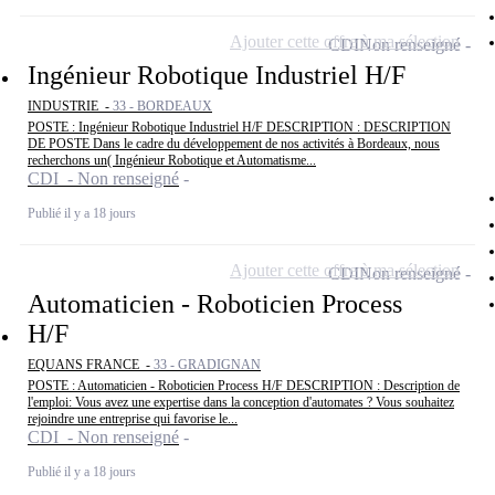
Ajouter cette offre à ma sélection
CDI
Non renseigné
Ingénieur Robotique Industriel H/F
INDUSTRIE -
33 - BORDEAUX
POSTE : Ingénieur Robotique Industriel H/F DESCRIPTION : DESCRIPTION
DE POSTE Dans le cadre du développement de nos activités à Bordeaux, nous
recherchons un( Ingénieur Robotique et Automatisme...
CDI - Non renseigné
Publié il y a 18 jours
Ajouter cette offre à ma sélection
CDI
Non renseigné
Automaticien - Roboticien Process
H/F
EQUANS FRANCE -
33 - GRADIGNAN
POSTE : Automaticien - Roboticien Process H/F DESCRIPTION : Description de
l'emploi: Vous avez une expertise dans la conception d'automates ? Vous souhaitez
rejoindre une entreprise qui favorise le...
CDI - Non renseigné
Publié il y a 18 jours