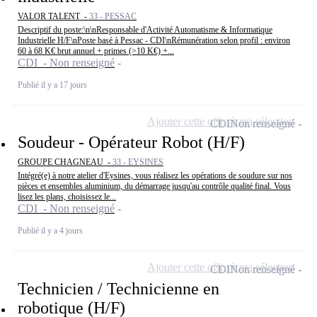
VALOR TALENT -
33 - PESSAC
Descriptif du poste:\n\nResponsable d'Activité Automatisme & Informatique
Industrielle H/F\nPoste basé à Pessac - CDI\nRémunération selon profil : environ
60 à 68 K€ brut annuel + primes (>10 K€) +...
CDI - Non renseigné
Publié il y a 17 jours
Ajouter cette offre à ma sélection
CDI
Non renseigné
Soudeur - Opérateur Robot (H/F)
GROUPE CHAGNEAU -
33 - EYSINES
Intégré(e) à notre atelier d'Eysines, vous réalisez les opérations de soudure sur nos
pièces et ensembles aluminium, du démarrage jusqu'au contrôle qualité final. Vous
lisez les plans, choisissez le...
CDI - Non renseigné
Publié il y a 4 jours
Ajouter cette offre à ma sélection
CDI
Non renseigné
Technicien / Technicienne en
robotique (H/F)