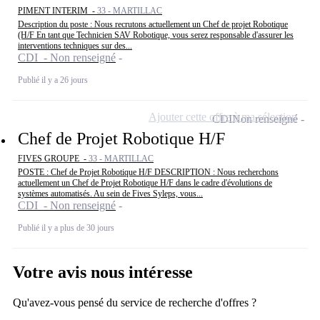
PIMENT INTERIM -
33 - MARTILLAC
Description du poste : Nous recrutons actuellement un Chef de projet Robotique
(H/F En tant que Technicien SAV Robotique, vous serez responsable d'assurer les
interventions techniques sur des...
CDI - Non renseigné
Publié il y a 26 jours
Ajouter cette offre à ma sélection
CDI
Non renseigné
Chef de Projet Robotique H/F
FIVES GROUPE -
33 - MARTILLAC
POSTE : Chef de Projet Robotique H/F DESCRIPTION : Nous recherchons
actuellement un Chef de Projet Robotique H/F dans le cadre d'évolutions de
systèmes automatisés. Au sein de Fives Syleps, vous...
CDI - Non renseigné
Publié il y a plus de 30 jours
Votre avis nous intéresse
Qu'avez-vous pensé du service de recherche d'offres ?