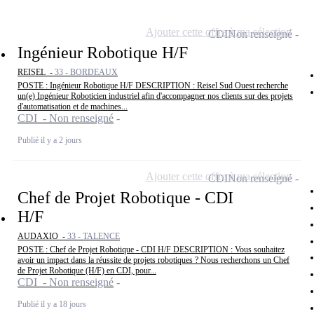
Ajouter cette offre à ma sélection
CDI
Non renseigné
Ingénieur Robotique H/F
REISEL -
33 - BORDEAUX
POSTE : Ingénieur Robotique H/F DESCRIPTION : Reisel Sud Ouest recherche
un(e) Ingénieur Roboticien industriel afin d'accompagner nos clients sur des projets
d'automatisation et de machines...
CDI - Non renseigné
Publié il y a 2 jours
Ajouter cette offre à ma sélection
CDI
Non renseigné
Chef de Projet Robotique - CDI
H/F
AUDAXIO -
33 - TALENCE
POSTE : Chef de Projet Robotique - CDI H/F DESCRIPTION : Vous souhaitez
avoir un impact dans la réussite de projets robotiques ? Nous recherchons un Chef
de Projet Robotique (H/F) en CDI, pour...
CDI - Non renseigné
Publié il y a 18 jours