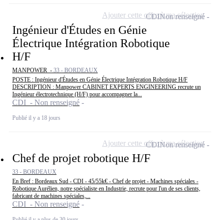
Ajouter cette offre à ma sélection
CDI
Non renseigné
Ingénieur d'Études en Génie
Électrique Intégration Robotique
H/F
MANPOWER -
33 - BORDEAUX
POSTE : Ingénieur d'Études en Génie Électrique Intégration Robotique H/F
DESCRIPTION : Manpower CABINET EXPERTS ENGINEERING recrute un
Ingénieur électrotechnique (H/F) pour accompagner la...
CDI - Non renseigné
Publié il y a 18 jours
Ajouter cette offre à ma sélection
CDI
Non renseigné
Chef de projet robotique H/F
33 - BORDEAUX
En Bref : Bordeaux Sud - CDI - 45/55k€ - Chef de projet - Machines spéciales -
Robotique Aurélien, notre spécialiste en Industrie, recrute pour l'un de ses clients,
fabricant de machines spéciales,...
CDI - Non renseigné
Publié il y a plus de 30 jours