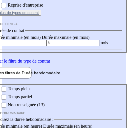
Reprise d'entreprise
plus
de types de contrat
 DE CONTRAT
ée de contrat
ée minimale (en mois)
Durée maximale (en mois)
mois
er
le filtre du type de contrat
les filtres de
Durée hebdo
madaire
 hebdomadaire
Temps plein
Temps partiel
Non renseignée (13)
 HEBDOMADAIRE
cisez la durée hebdomadaire :
ée minimale (en heure)
Durée maximale (en heure)