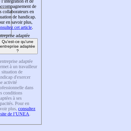
 l’intégration et de
’accompagnement de
s collaborateurs en
tuation de handicap.
ur en savoir plus,
nsultez cet article
.
treprise adaptée
Qu'est-ce qu'une
entreprise adaptée
?
entreprise adaptée
rmet à un travailleur
 situation de
ndicap d'exercer
e activité
ofessionnelle dans
s conditions
aptées à ses
pacités. Pour en
voir plus,
consultez
 site de l’UNEA
.