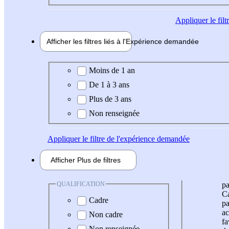
Appliquer
le fil
Afficher les filtres liés à l'
Expérience
demandée
Expérience demandée
Moins de 1 an
De 1 à 3 ans
Plus de 3 ans
Non renseignée
Appliquer
le filtre de l'expérience demandée
Afficher
Plus de
filtres
QUALIFICATION
pa
Ca
Cadre
pa
ac
Non cadre
fa
Non renseignée