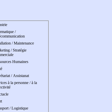
strie
rmatique /
écommunication
allation / Maintenance
eting / Stratégie
merciale
sources Humaines
té
étariat / Assistanat
ices à la personne / à la
ectivité
ctacle
rt
sport / Logistique