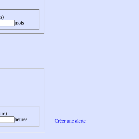
s)
mois
ure)
heures
Créer une alerte