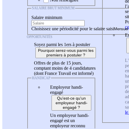
de
l
SALAIRE BRUT MINIMUM
se
si
Salaire minimum
Po
co
Choisissez une périodicité pour le salaire saisi
En
OPPORTUNITÉS
Soyez parmi les 1ers à postuler
Pourquoi serez-vous parmi les
premiers à postuler ?
L'
Offres de plus de 15 jours,
pe
comptant moins de 4 candidatures
en
(dont France Travail est informé)
ha
HANDICAP
un
pr
Employeur handi-
de
engagé
ad
Qu'est-ce qu'un
ca
employeur handi-
sa
engagé ?
le
Un employeur handi-
engagé est un
employeur reconnu