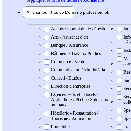
Appliquer
le filtre de durée hebdomadaire
Afficher les filtres de
Domaine pro
fessionnel
Domaine professionel
Achats / Comptabilité / Gestion
Indu
Arts / Artisanat d'art
Info
Tél
Banque / Assurance
Inst
Bâtiment / Travaux Publics
Mark
Commerce / Vente
com
Communication / Multimédia
Res
Conseil / Etudes
San
Direction d'entreprise
Secr
Espaces verts et naturels /
Serv
Agriculture / Pêche / Soins aux
coll
animaux
Spe
Hôtellerie - Restauration /
Tourisme / Animation
Spo
Immobilier
Tran