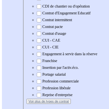
CDI de chantier ou d'opération
Contrat d'Engagement Educatif
Contrat intermittent
Contrat pacte
Contrat d'usage
CUI - CAE
CUI - CIE
Engagement à servir dans la réserve
Franchise
Insertion par l'activ.éco.
Portage salarial
Profession commerciale
Profession libérale
Reprise d'entreprise
Voir plus
de types de contrat