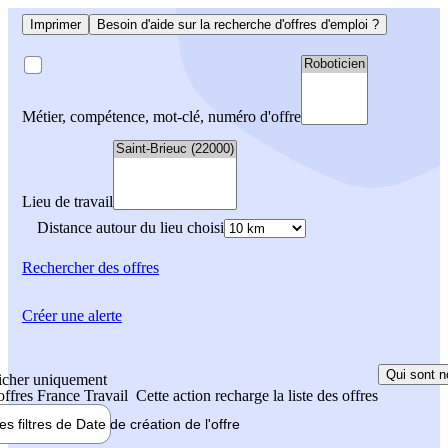
Imprimer
Besoin d'aide sur la recherche d'offres d'emploi ?
Métier, compétence, mot-clé, numéro d'offre
Lieu de travail
Distance autour du lieu choisi
Rechercher
des offres
Créer une alerte
Qui sont n
icher uniquement
 offres France Travail
Cette action recharge la liste des offres
les filtres de
Date de création
de l'offre