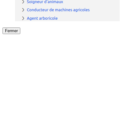
Fermer
Fermer
le détail de l'offre
/
Offre
sur
Offre précéden