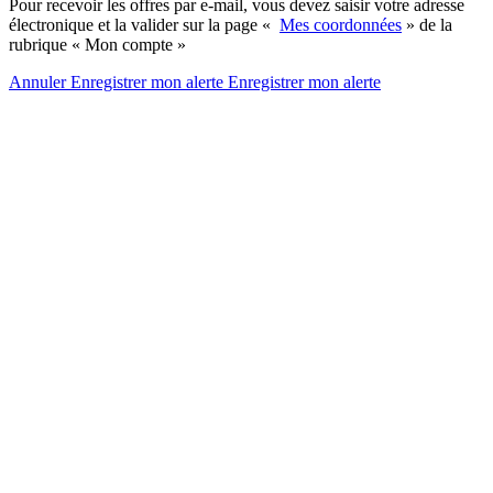
Pour recevoir les offres par e-mail, vous devez saisir votre adresse
électronique et la valider sur la page «
Mes coordonnées
» de la
rubrique « Mon compte »
Annuler
Enregistrer mon alerte
Enregistrer
mon alerte