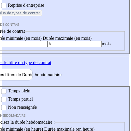
Reprise d'entreprise
plus
de types de contrat
 DE CONTRAT
ée de contrat
ée minimale (en mois)
Durée maximale (en mois)
mois
er
le filtre du type de contrat
les filtres de
Durée hebdo
madaire
 hebdomadaire
Temps plein
Temps partiel
Non renseignée
 HEBDOMADAIRE
cisez la durée hebdomadaire :
ée minimale (en heure)
Durée maximale (en heure)