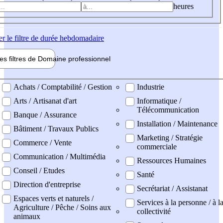
heures
er
le filtre de durée hebdomadaire
les filtres de
Domaine pro
fessionnel
ne professionel
Achats / Comptabilité / Gestion
Industrie
Arts / Artisanat d'art
Informatique /
Télécommunication
Banque / Assurance
Installation / Maintenance
Bâtiment / Travaux Publics
Marketing / Stratégie
Commerce / Vente
commerciale
Communication / Multimédia
Ressources Humaines
Conseil / Etudes
Santé
Direction d'entreprise
Secrétariat / Assistanat
Espaces verts et naturels /
Services à la personne / à l
Agriculture / Pêche / Soins aux
collectivité
animaux