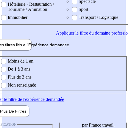
Spectacle
Hôtellerie - Restauration /
Tourisme / Animation
Sport
Immobilier
Transport / Logistique
Appliquer
le filtre du domaine professi
es filtres liés à l'
Expérience
demandée
ience demandée
Moins de 1 an
De 1 à 3 ans
Plus de 3 ans
Non renseignée
er
le filtre de l'expérience demandée
Plus De
Filtres
IFICATION
par France travail,