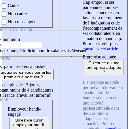
Cap emploi et ses
Cadre
partenaires pour ses
actions concrètes en
Non cadre
faveur du recrutement,
Non renseignée
de l’intégration et de
l’accompagnement de
IRE BRUT MINIMUM
ses collaborateurs en
situation de handicap.
re minimum
Pour en savoir plus,
consultez cet article
.
ssez une périodicité pour le salaire saisi
Entreprise adaptée
NITÉS
Qu'est-ce qu'une
z parmi les 1ers à postuler
entreprise adaptée
?
urquoi serez-vous parmi les
premiers à postuler ?
L'entreprise adaptée
es de plus de 15 jours,
permet à un travailleur
tant moins de 4 candidatures
en situation de
t France Travail est informé)
handicap d'exercer
ICAP
une activité
professionnelle dans
Employeur handi-
des conditions
engagé
adaptées à ses
Qu'est-ce qu'un
capacités. Pour en
employeur handi-
savoir plus,
consultez