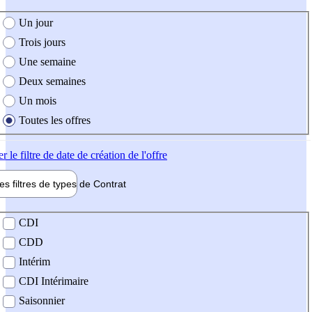
e création de l'offre
Un jour
Trois jours
Une semaine
Deux semaines
Un mois
Toutes les offres
er
le filtre de date de création de l'offre
les filtres de types de
Contrat
de contrat
CDI
CDD
Intérim
CDI Intérimaire
Saisonnier