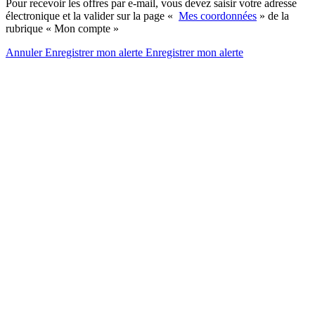
Pour recevoir les offres par e-mail, vous devez saisir votre adresse
électronique et la valider sur la page «
Mes coordonnées
» de la
rubrique « Mon compte »
Annuler
Enregistrer mon alerte
Enregistrer
mon alerte