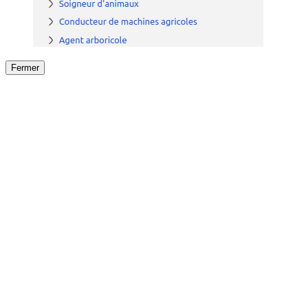
Fermer
Fermer
le détail de l'offre
/
Offre
sur
Offre précéden