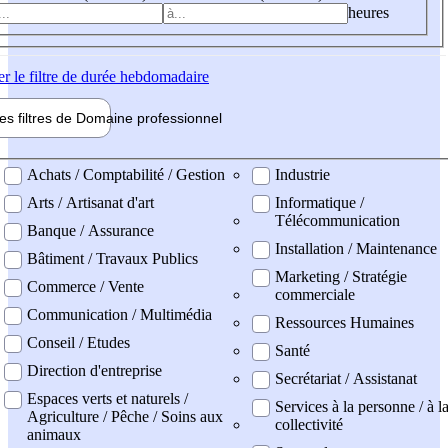
heures
er
le filtre de durée hebdomadaire
les filtres de
Domaine pro
fessionnel
ne professionel
Achats / Comptabilité / Gestion
Industrie
Arts / Artisanat d'art
Informatique /
Télécommunication
Banque / Assurance
Installation / Maintenance
Bâtiment / Travaux Publics
Marketing / Stratégie
Commerce / Vente
commerciale
Communication / Multimédia
Ressources Humaines
Conseil / Etudes
Santé
Direction d'entreprise
Secrétariat / Assistanat
Espaces verts et naturels /
Services à la personne / à l
Agriculture / Pêche / Soins aux
collectivité
animaux