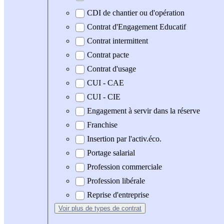
CDI de chantier ou d'opération
Contrat d'Engagement Educatif
Contrat intermittent
Contrat pacte
Contrat d'usage
CUI - CAE
CUI - CIE
Engagement à servir dans la réserve
Franchise
Insertion par l'activ.éco.
Portage salarial
Profession commerciale
Profession libérale
Reprise d'entreprise
Voir plus
de types de contrat