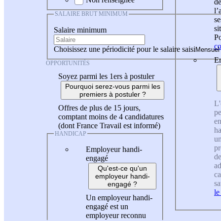
de
l
SALAIRE BRUT MINIMUM
se
si
Salaire minimum
Po
co
Choisissez une périodicité pour le salaire saisi
En
OPPORTUNITÉS
Soyez parmi les 1ers à postuler
Pourquoi serez-vous parmi les
premiers à postuler ?
L'
Offres de plus de 15 jours,
pe
comptant moins de 4 candidatures
en
(dont France Travail est informé)
ha
HANDICAP
un
pr
Employeur handi-
de
engagé
ad
Qu'est-ce qu'un
ca
employeur handi-
sa
engagé ?
le
Un employeur handi-
engagé est un
employeur reconnu