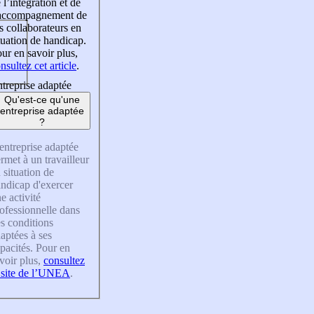
 l’intégration et de
’accompagnement de
s collaborateurs en
tuation de handicap.
ur en savoir plus,
nsultez cet article
.
treprise adaptée
Qu'est-ce qu'une
entreprise adaptée
?
entreprise adaptée
rmet à un travailleur
 situation de
ndicap d'exercer
e activité
ofessionnelle dans
s conditions
aptées à ses
pacités. Pour en
voir plus,
consultez
 site de l’UNEA
.