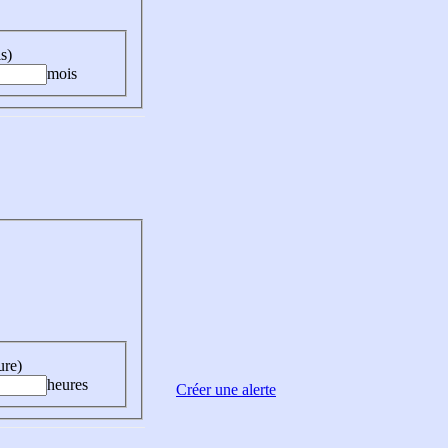
s)
mois
ure)
heures
Créer une alerte