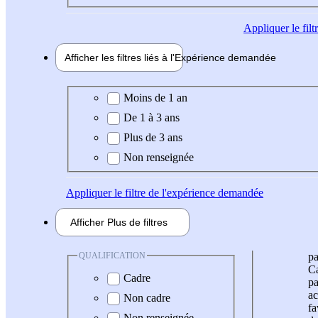
Appliquer
le fil
Afficher les filtres liés à l'
Expérience
demandée
Expérience demandée
Moins de 1 an
De 1 à 3 ans
Plus de 3 ans
Non renseignée
Appliquer
le filtre de l'expérience demandée
Afficher
Plus de
filtres
QUALIFICATION
pa
Ca
Cadre
pa
ac
Non cadre
fa
Non renseignée