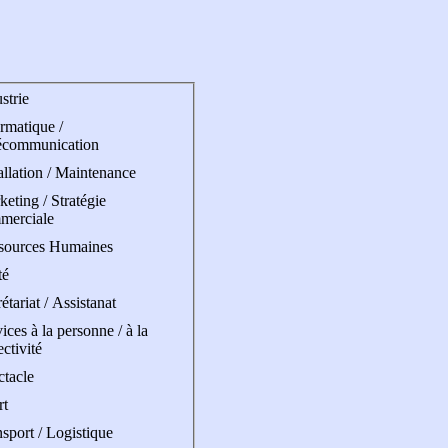
strie
rmatique /
écommunication
allation / Maintenance
eting / Stratégie
merciale
sources Humaines
té
étariat / Assistanat
ices à la personne / à la
ectivité
ctacle
rt
sport / Logistique