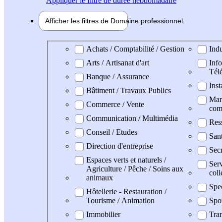
Appliquer
le filtre de durée hebdomadaire
Afficher les filtres de
Domaine pro
fessionnel
Domaine professionel
Achats / Comptabilité / Gestion
Indu
Arts / Artisanat d'art
Info
Tél
Banque / Assurance
Inst
Bâtiment / Travaux Publics
Mark
Commerce / Vente
com
Communication / Multimédia
Res
Conseil / Etudes
San
Direction d'entreprise
Secr
Espaces verts et naturels /
Serv
Agriculture / Pêche / Soins aux
coll
animaux
Spe
Hôtellerie - Restauration /
Tourisme / Animation
Spo
Immobilier
Tran