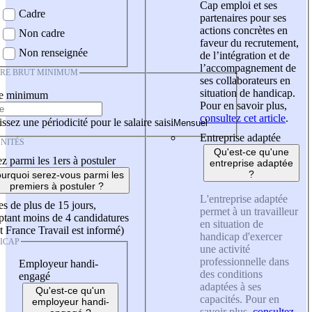
Cap emploi et ses
Cadre
partenaires pour ses
actions concrètes en
Non cadre
faveur du recrutement,
Non renseignée
de l’intégration et de
l’accompagnement de
IRE BRUT MINIMUM
ses collaborateurs en
situation de handicap.
re minimum
Pour en savoir plus,
consultez cet article
.
ssez une périodicité pour le salaire saisi
Entreprise adaptée
NITÉS
Qu'est-ce qu'une
z parmi les 1ers à postuler
entreprise adaptée
?
urquoi serez-vous parmi les
premiers à postuler ?
L'entreprise adaptée
es de plus de 15 jours,
permet à un travailleur
tant moins de 4 candidatures
en situation de
t France Travail est informé)
handicap d'exercer
ICAP
une activité
professionnelle dans
Employeur handi-
des conditions
engagé
adaptées à ses
Qu'est-ce qu'un
capacités. Pour en
employeur handi-
savoir plus,
consultez