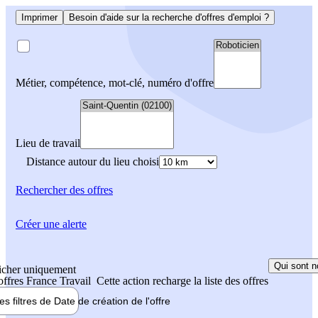
Imprimer
Besoin d'aide sur la recherche d'offres d'emploi ?
Métier, compétence, mot-clé, numéro d'offre
Lieu de travail
Distance autour du lieu choisi
Rechercher
des offres
Créer une alerte
Qui sont n
icher uniquement
 offres France Travail
Cette action recharge la liste des offres
les filtres de
Date de création
de l'offre