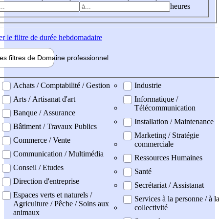
heures
er
le filtre de durée hebdomadaire
les filtres de
Domaine pro
fessionnel
ne professionel
Achats / Comptabilité / Gestion
Industrie
Arts / Artisanat d'art
Informatique /
Télécommunication
Banque / Assurance
Installation / Maintenance
Bâtiment / Travaux Publics
Marketing / Stratégie
Commerce / Vente
commerciale
Communication / Multimédia
Ressources Humaines
Conseil / Etudes
Santé
Direction d'entreprise
Secrétariat / Assistanat
Espaces verts et naturels /
Services à la personne / à l
Agriculture / Pêche / Soins aux
collectivité
animaux