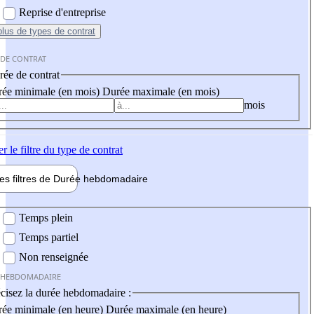
Reprise d'entreprise
plus
de types de contrat
 DE CONTRAT
ée de contrat
ée minimale (en mois)
Durée maximale (en mois)
mois
er
le filtre du type de contrat
les filtres de
Durée hebdo
madaire
 hebdomadaire
Temps plein
Temps partiel
Non renseignée
 HEBDOMADAIRE
cisez la durée hebdomadaire :
ée minimale (en heure)
Durée maximale (en heure)