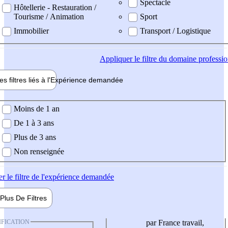
Spectacle
Hôtellerie - Restauration /
Tourisme / Animation
Sport
Immobilier
Transport / Logistique
Appliquer
le filtre du domaine professi
es filtres liés à l'
Expérience
demandée
ience demandée
Moins de 1 an
De 1 à 3 ans
Plus de 3 ans
Non renseignée
er
le filtre de l'expérience demandée
Plus De
Filtres
IFICATION
par France travail,