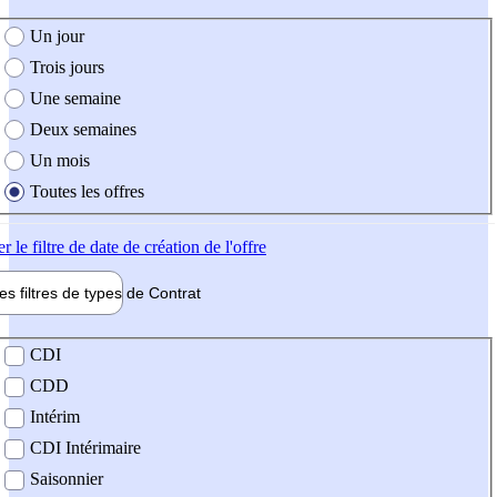
e création de l'offre
Un jour
Trois jours
Une semaine
Deux semaines
Un mois
Toutes les offres
er
le filtre de date de création de l'offre
les filtres de types de
Contrat
de contrat
CDI
CDD
Intérim
CDI Intérimaire
Saisonnier