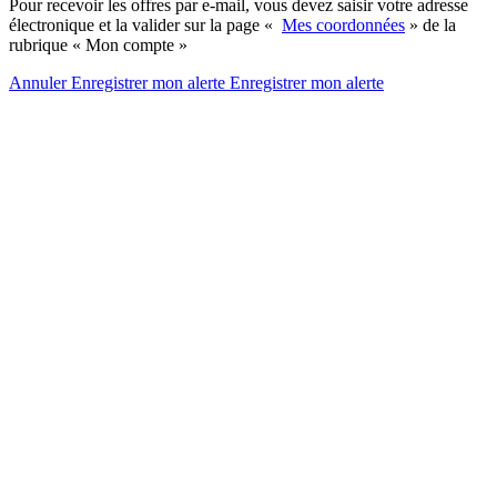
Pour recevoir les offres par e-mail, vous devez saisir votre adresse
électronique et la valider sur la page «
Mes coordonnées
» de la
rubrique « Mon compte »
Annuler
Enregistrer mon alerte
Enregistrer
mon alerte