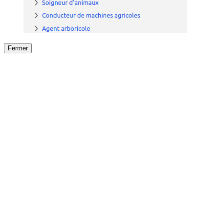
Fermer
Fermer
le détail de l'offre
/
Offre
sur
Offre précéden