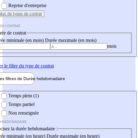
Reprise d'entreprise
plus
de types de contrat
 DE CONTRAT
ée de contrat
ée minimale (en mois)
Durée maximale (en mois)
mois
er
le filtre du type de contrat
les filtres de
Durée hebdo
madaire
 hebdomadaire
Temps plein (1)
Temps partiel
Non renseignée
 HEBDOMADAIRE
cisez la durée hebdomadaire :
ée minimale (en heure)
Durée maximale (en heure)