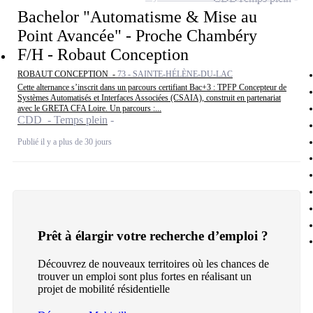
Bachelor "Automatisme & Mise au
Point Avancée" - Proche Chambéry
F/H - Robaut Conception
ROBAUT CONCEPTION -
73 - SAINTE-HÉLÈNE-DU-LAC
Cette alternance s’inscrit dans un parcours certifiant Bac+3 : TPFP Concepteur de
Systèmes Automatisés et Interfaces Associées (CSAIA), construit en partenariat
avec le GRETA CFA Loire. Un parcours :...
CDD - Temps plein
Publié il y a plus de 30 jours
Prêt à élargir votre recherche d’emploi ?
Découvrez de nouveaux territoires où les chances de
trouver un emploi sont plus fortes en réalisant un
projet de mobilité résidentielle