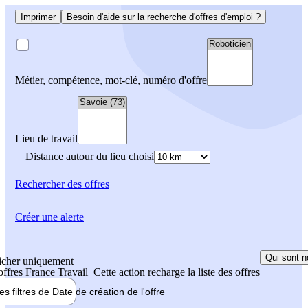
Imprimer
Besoin d'aide sur la recherche d'offres d'emploi ?
Métier, compétence, mot-clé, numéro d'offre
Lieu de travail
Distance autour du lieu choisi
Rechercher
des offres
Créer une alerte
Qui sont n
icher uniquement
 offres France Travail
Cette action recharge la liste des offres
les filtres de
Date de création
de l'offre