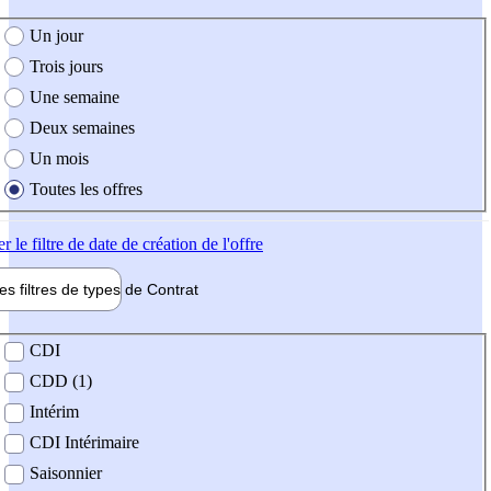
e création de l'offre
Un jour
Trois jours
Une semaine
Deux semaines
Un mois
Toutes les offres
er
le filtre de date de création de l'offre
les filtres de types de
Contrat
de contrat
CDI
CDD (1)
Intérim
CDI Intérimaire
Saisonnier