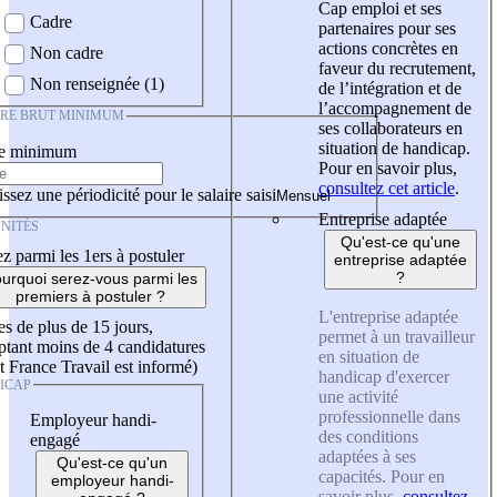
Cap emploi et ses
Cadre
partenaires pour ses
actions concrètes en
Non cadre
faveur du recrutement,
Non renseignée (1)
de l’intégration et de
l’accompagnement de
IRE BRUT MINIMUM
ses collaborateurs en
situation de handicap.
re minimum
Pour en savoir plus,
consultez cet article
.
ssez une périodicité pour le salaire saisi
Entreprise adaptée
NITÉS
Qu'est-ce qu'une
z parmi les 1ers à postuler
entreprise adaptée
?
urquoi serez-vous parmi les
premiers à postuler ?
L'entreprise adaptée
es de plus de 15 jours,
permet à un travailleur
tant moins de 4 candidatures
en situation de
t France Travail est informé)
handicap d'exercer
ICAP
une activité
professionnelle dans
Employeur handi-
des conditions
engagé
adaptées à ses
Qu'est-ce qu'un
capacités. Pour en
employeur handi-
savoir plus,
consultez