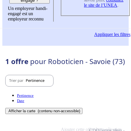
engagé ?
le site de l’UNEA
.
Un employeur handi-
engagé est un
employeur reconnu
Appliquer
les filtres
1 offre
pour Roboticien - Savoie (73)
Trier par
Pertinence
Pertinence
Date
Afficher la carte
(contenu non-accessible)
Ajouter cette offre à ma sélection
CDD
Temps plein