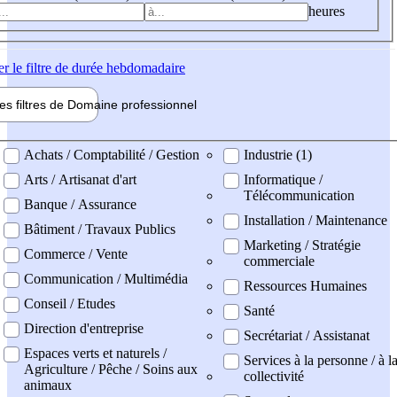
heures
er
le filtre de durée hebdomadaire
les filtres de
Domaine pro
fessionnel
ne professionel
Achats / Comptabilité / Gestion
Industrie (1)
Arts / Artisanat d'art
Informatique /
Télécommunication
Banque / Assurance
Installation / Maintenance
Bâtiment / Travaux Publics
Marketing / Stratégie
Commerce / Vente
commerciale
Communication / Multimédia
Ressources Humaines
Conseil / Etudes
Santé
Direction d'entreprise
Secrétariat / Assistanat
Espaces verts et naturels /
Services à la personne / à l
Agriculture / Pêche / Soins aux
collectivité
animaux