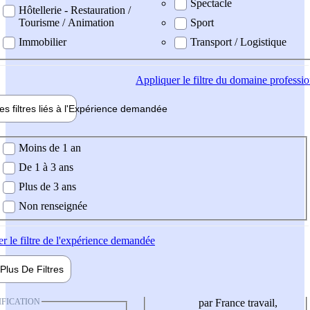
Spectacle
Hôtellerie - Restauration /
Tourisme / Animation
Sport
Immobilier
Transport / Logistique
Appliquer
le filtre du domaine professi
es filtres liés à l'
Expérience
demandée
ience demandée
Moins de 1 an
De 1 à 3 ans
Plus de 3 ans
Non renseignée
er
le filtre de l'expérience demandée
Plus De
Filtres
IFICATION
par France travail,