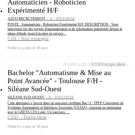
Automaticien - Roboticien
Expérimenté H/F
AZUO RECRUTEMENT -
31 - TOULOUSE
POSTE : Automaticien - Roboticien Expérimenté H/F DESCRIPTION : Vous
intervenez sur des projets d'automatisation et de robotisation industriels depuis la
phase d'étude jusqu'à la mise en service...
CDI - Non renseigné
Publié il y a plus de 30 jours
Ajouter cette offre à ma sélection
CDD
Temps plein
Bachelor "Automatisme & Mise au
Point Avancée" - Toulouse F/H -
Siléane Sud-Ouest
SILÉANE SUD-OUEST -
31 - TOULOUSE
Cette alternance s’inscrit dans un parcours certifiant Bac+3 : TPFP Concepteur de
Systèmes Automatisés et Interfaces Associées (CSAIA), construit en partenariat
avec le GRETA CFA Loire. Un parcours :...
CDD - Temps plein
Publié il y a plus de 30 jours