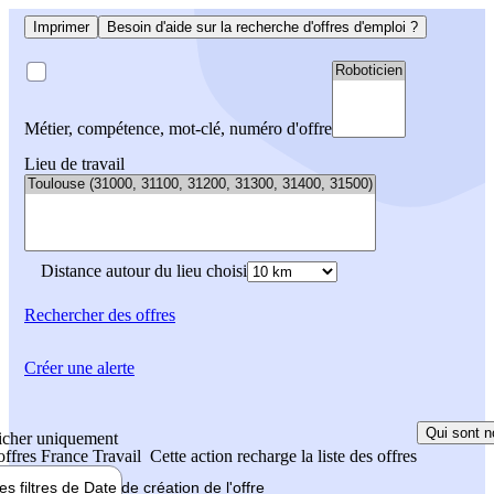
Imprimer
Besoin d'aide sur la recherche d'offres d'emploi ?
Métier, compétence, mot-clé, numéro d'offre
Lieu de travail
Distance autour du lieu choisi
Rechercher
des offres
Créer une alerte
Qui sont n
icher uniquement
 offres France Travail
Cette action recharge la liste des offres
les filtres de
Date de création
de l'offre