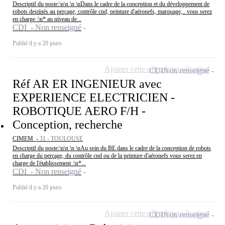
Descriptif du poste:\n\n \n \nDans le cadre de la conception et du développement de
robots destinés au perçage, contrôle cnd, peinture d'aéronefs, marquage,.. vous serez
en charge :\n* au niveau de...
CDI - Non renseigné
Publié il y a 20 jours
Ajouter cette offre à ma sélection
CDI
Non renseigné
Réf AR ER INGENIEUR avec
EXPERIENCE ELECTRICIEN -
ROBOTIQUE AERO F/H -
Conception, recherche
CIMEM -
31 - TOULOUSE
Descriptif du poste:\n\n \n \nAu sein du BE dans le cadre de la conception de robots
en charge du perçage, du contrôle cnd ou de la peinture d'aéronefs vous serez en
charge de l'établissement :\n*...
CDI - Non renseigné
Publié il y a 20 jours
Ajouter cette offre à ma sélection
CDI
Non renseigné