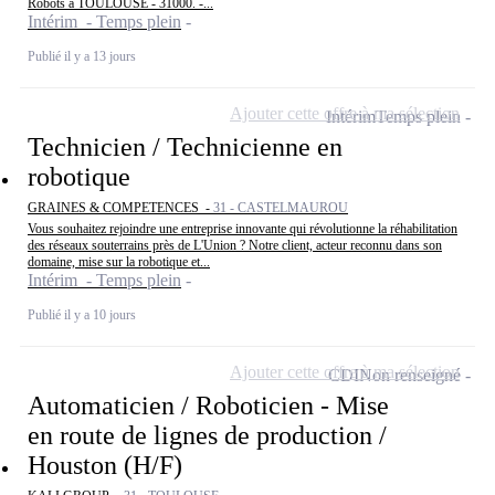
Robots à TOULOUSE - 31000. -...
Intérim - Temps plein
Publié il y a 13 jours
Ajouter cette offre à ma sélection
Intérim
Temps plein
Technicien / Technicienne en
robotique
GRAINES & COMPETENCES -
31 - CASTELMAUROU
Vous souhaitez rejoindre une entreprise innovante qui révolutionne la réhabilitation
des réseaux souterrains près de L'Union ? Notre client, acteur reconnu dans son
domaine, mise sur la robotique et...
Intérim - Temps plein
Publié il y a 10 jours
Ajouter cette offre à ma sélection
CDI
Non renseigné
Automaticien / Roboticien - Mise
en route de lignes de production /
Houston (H/F)