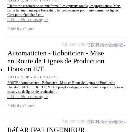
KALI GROUP -
31 - TOULOUSE
L'industrie européenne se transforme. Les capitaux sont là, les projets aussi. Mais
sur le terrain, il manque l'essentiel : les compétences pour faire tourner les lignes.
C'est pour répondre à ce...
CDI - Non renseigné
Publié il y a 3 jours
Ajouter cette offre à ma sélection
CDI
Non renseigné
Automaticien - Roboticien - Mise
en Route de Lignes de Production
Houston H/F
KALI GROUP -
31 - TOULOUSE
POSTE : Automaticien - Roboticien - Mise en Route de Lignes de Production
Houston H/F DESCRIPTION : Un projet stratégique vient d'être remporté : la mise
en service de lignes de production...
CDI - Non renseigné
Publié il y a 3 jours
Ajouter cette offre à ma sélection
CDI
Non renseigné
Réf AR IPA2 INGENIEUR