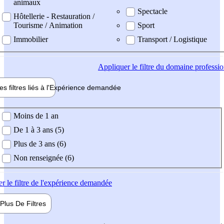
animaux
Spectacle
Hôtellerie - Restauration /
Tourisme / Animation
Sport
Immobilier
Transport / Logistique
Appliquer
le filtre du domaine professi
es filtres liés à l'
Expérience
demandée
ience demandée
Moins de 1 an
De 1 à 3 ans (5)
Plus de 3 ans (6)
Non renseignée (6)
er
le filtre de l'expérience demandée
Plus De
Filtres