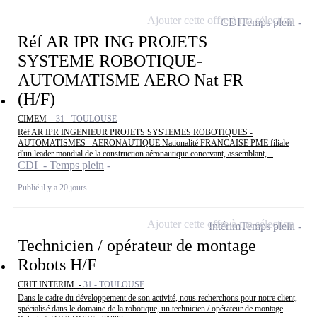
Ajouter cette offre à ma sélection
CDI
Temps plein
Réf AR IPR ING PROJETS
SYSTEME ROBOTIQUE-
AUTOMATISME AERO Nat FR
(H/F)
CIMEM -
31 - TOULOUSE
Réf AR IPR INGENIEUR PROJETS SYSTEMES ROBOTIQUES -
AUTOMATISMES - AERONAUTIQUE Nationalité FRANCAISE PME filiale
d'un leader mondial de la construction aéronautique concevant, assemblant,...
CDI - Temps plein
Publié il y a 20 jours
Ajouter cette offre à ma sélection
Intérim
Temps plein
Technicien / opérateur de montage
Robots H/F
CRIT INTERIM -
31 - TOULOUSE
Dans le cadre du développement de son activité, nous recherchons pour notre client,
spécialisé dans le domaine de la robotique, un technicien / opérateur de montage