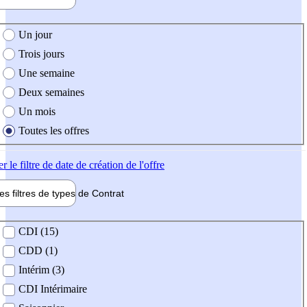
e création de l'offre
Un jour
Trois jours
Une semaine
Deux semaines
Un mois
Toutes les offres
er
le filtre de date de création de l'offre
les filtres de types de
Contrat
de contrat
CDI (15)
CDD (1)
Intérim (3)
CDI Intérimaire