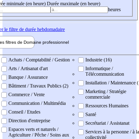
ée minimale (en heure)
Durée maximale (en heure)
heures
er
le filtre de durée hebdomadaire
les filtres de
Domaine pro
fessionnel
ne professionel
Achats / Comptabilité / Gestion
Industrie (16)
Arts / Artisanat d'art
Informatique /
Télécommunication
Banque / Assurance
Installation / Maintenance (
Bâtiment / Travaux Publics (2)
Marketing / Stratégie
Commerce / Vente
commerciale
Communication / Multimédia
Ressources Humaines
Conseil / Etudes
Santé
Direction d'entreprise
Secrétariat / Assistanat
Espaces verts et naturels /
Services à la personne / à l
Agriculture / Pêche / Soins aux
collectivité