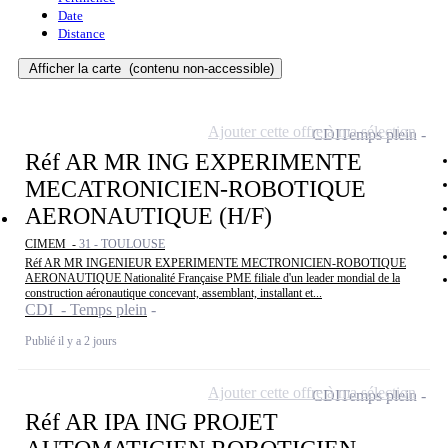
Date
Distance
Afficher la carte
(contenu non-accessible)
Ajouter cette offre à ma sélection
CDI
Temps plein
Réf AR MR ING EXPERIMENTE
MECATRONICIEN-ROBOTIQUE
AERONAUTIQUE (H/F)
CIMEM -
31 - TOULOUSE
Réf AR MR INGENIEUR EXPERIMENTE MECTRONICIEN-ROBOTIQUE
AERONAUTIQUE Nationalité Française PME filiale d'un leader mondial de la
construction aéronautique concevant, assemblant, installant et...
CDI - Temps plein
Publié il y a 2 jours
Ajouter cette offre à ma sélection
CDI
Temps plein
Réf AR IPA ING PROJET