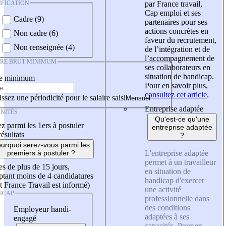
IFICATION
par France travail,
Cap emploi et ses
Cadre (9)
partenaires pour ses
actions concrètes en
Non cadre (6)
faveur du recrutement,
Non renseignée (4)
de l’intégration et de
l’accompagnement de
IRE BRUT MINIMUM
ses collaborateurs en
situation de handicap.
re minimum
Pour en savoir plus,
consultez cet article
.
ssez une périodicité pour le salaire saisi
Entreprise adaptée
NITÉS
Qu'est-ce qu'une
z parmi les 1ers à postuler
entreprise adaptée
résultats
?
urquoi serez-vous parmi les
L'entreprise adaptée
premiers à postuler ?
permet à un travailleur
es de plus de 15 jours,
en situation de
tant moins de 4 candidatures
handicap d'exercer
t France Travail est informé)
une activité
ICAP
professionnelle dans
des conditions
Employeur handi-
adaptées à ses
engagé
capacités. Pour en