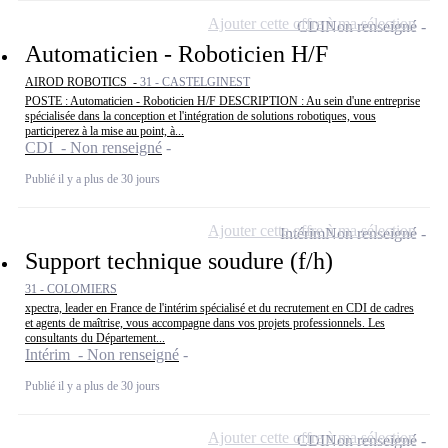
Ajouter cette offre à ma sélection
CDI
Non renseigné
Automaticien - Roboticien H/F
AIROD ROBOTICS -
31 - CASTELGINEST
POSTE : Automaticien - Roboticien H/F DESCRIPTION : Au sein d'une entreprise
spécialisée dans la conception et l'intégration de solutions robotiques, vous
participerez à la mise au point, à...
CDI - Non renseigné
Publié il y a plus de 30 jours
Ajouter cette offre à ma sélection
Intérim
Non renseigné
Support technique soudure (f/h)
31 - COLOMIERS
xpectra, leader en France de l'intérim spécialisé et du recrutement en CDI de cadres
et agents de maîtrise, vous accompagne dans vos projets professionnels. Les
consultants du Département...
Intérim - Non renseigné
Publié il y a plus de 30 jours
Ajouter cette offre à ma sélection
CDI
Non renseigné