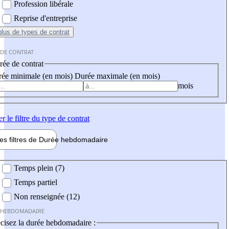
Profession libérale
Reprise d'entreprise
plus
de types de contrat
 DE CONTRAT
ée de contrat
ée minimale (en mois)
Durée maximale (en mois)
mois
er
le filtre du type de contrat
les filtres de
Durée hebdo
madaire
 hebdomadaire
Temps plein (7)
Temps partiel
Non renseignée (12)
 HEBDOMADAIRE
cisez la durée hebdomadaire :