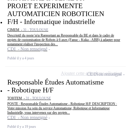
PROJET EXPERIMENTE
AUTOMATICIEN ROBOTICIEN
F/H - Informatique industrielle
CIMEM -
31 - TOULOUSE
Descriptif du poste:\n\n Rapportant au Responsable du BE et dans le cadre de
projets de customisation de Robots à 6 axes (Fanuc - Kuka - ABB) à adapter pour
notamment réaliser l'inspection des...
CDI - Non renseigné
Publié il y a 4 jours
Ajouter cette offre à ma sélection
CDI
Non renseigné
Responsable Études Automatisme
- Robotique H/F
TOHTEM -
31 - TOULOUSE
POSTE : Responsable Études Automatisme - Robotique H/F DESCRIPTION :
Votre mission Au sein du service Automatisme, Robotique et Informatique
Industrielle, vous intervenez sur des projets...
CDI - Non renseigné
Publié il y a 19 jours