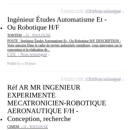
Ajouter cette offre à ma sélection
CDI
Non renseigné
Ingénieur Études Automatisme Et -
Ou Robotique H/F
TOHTEM -
31 - TOULOUSE
POSTE : Ingénieur Études Automatisme Et - Ou Robotique H/F DESCRIPTION :
Votre mission Dans le cadre de projets industriels complexes, vous intervenez sur la
conception et la réalisation de...
CDI - Non renseigné
Publié il y a 19 jours
Ajouter cette offre à ma sélection
CDI
Non renseigné
Réf AR MR INGENIEUR
EXPERIMENTE
MECATRONICIEN-ROBOTIQUE
AERONAUTIQUE F/H -
Conception, recherche
CIMEM -
31 - TOULOUSE