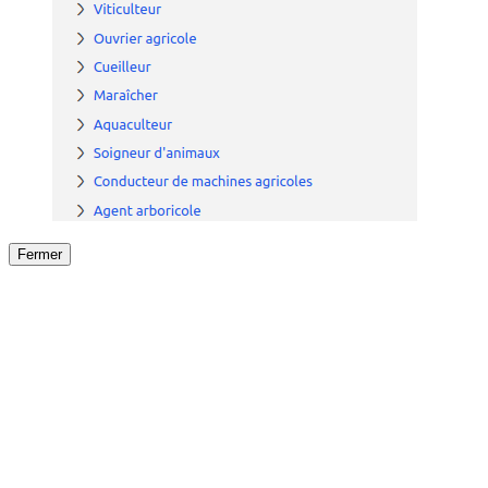
Fermer
Fermer
le détail de l'offre
/
Offre
sur
Offre précéden