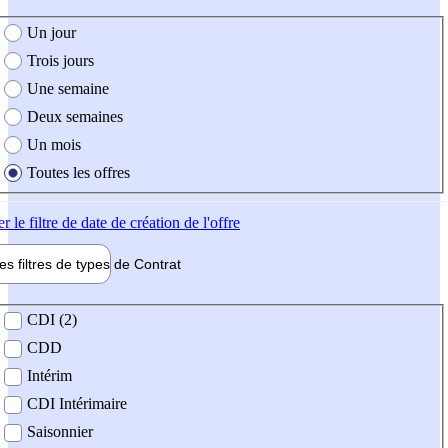
e création de l'offre
Un jour
Trois jours
Une semaine
Deux semaines
Un mois
Toutes les offres
er
le filtre de date de création de l'offre
les filtres de types de
Contrat
de contrat
CDI (2)
CDD
Intérim
CDI Intérimaire
Saisonnier