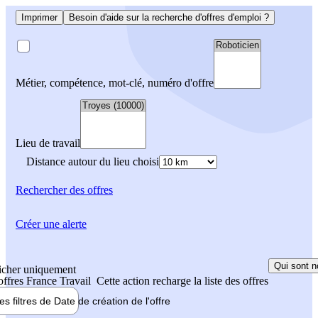
Imprimer
Besoin d'aide sur la recherche d'offres d'emploi ?
Métier, compétence, mot-clé, numéro d'offre
Lieu de travail
Distance autour du lieu choisi
Rechercher
des offres
Créer une alerte
Qui sont n
icher uniquement
 offres France Travail
Cette action recharge la liste des offres
les filtres de
Date de création
de l'offre