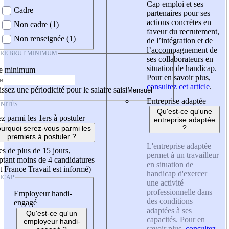
Cap emploi et ses
Cadre
partenaires pour ses
actions concrètes en
Non cadre (1)
faveur du recrutement,
Non renseignée (1)
de l’intégration et de
l’accompagnement de
IRE BRUT MINIMUM
ses collaborateurs en
situation de handicap.
re minimum
Pour en savoir plus,
consultez cet article
.
ssez une périodicité pour le salaire saisi
Entreprise adaptée
NITÉS
Qu'est-ce qu'une
z parmi les 1ers à postuler
entreprise adaptée
?
urquoi serez-vous parmi les
premiers à postuler ?
L'entreprise adaptée
es de plus de 15 jours,
permet à un travailleur
tant moins de 4 candidatures
en situation de
t France Travail est informé)
handicap d'exercer
ICAP
une activité
professionnelle dans
Employeur handi-
des conditions
engagé
adaptées à ses
Qu'est-ce qu'un
capacités. Pour en
employeur handi-
savoir plus,
consultez