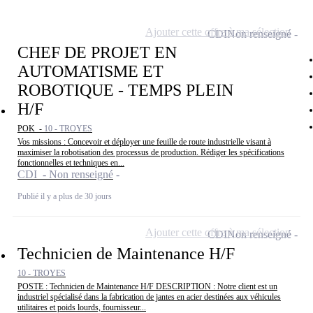
Ajouter cette offre à ma sélection
CDI
Non renseigné
CHEF DE PROJET EN
AUTOMATISME ET
ROBOTIQUE - TEMPS PLEIN
H/F
POK -
10 - TROYES
Vos missions : Concevoir et déployer une feuille de route industrielle visant à
maximiser la robotisation des processus de production. Rédiger les spécifications
fonctionnelles et techniques en...
CDI - Non renseigné
Publié il y a plus de 30 jours
Ajouter cette offre à ma sélection
CDI
Non renseigné
Technicien de Maintenance H/F
10 - TROYES
POSTE : Technicien de Maintenance H/F DESCRIPTION : Notre client est un
industriel spécialisé dans la fabrication de jantes en acier destinées aux véhicules
utilitaires et poids lourds, fournisseur...