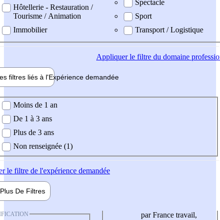
Spectacle
Hôtellerie - Restauration /
Tourisme / Animation
Sport
Immobilier
Transport / Logistique
Appliquer
le filtre du domaine professi
es filtres liés à l'
Expérience
demandée
ience demandée
Moins de 1 an
De 1 à 3 ans
Plus de 3 ans
Non renseignée (1)
er
le filtre de l'expérience demandée
Plus De
Filtres
IFICATION
par France travail,