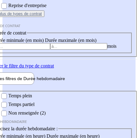
Reprise d'entreprise
plus
de types de contrat
 DE CONTRAT
ée de contrat
ée minimale (en mois)
Durée maximale (en mois)
mois
er
le filtre du type de contrat
les filtres de
Durée hebdo
madaire
 hebdomadaire
Temps plein
Temps partiel
Non renseignée (2)
 HEBDOMADAIRE
cisez la durée hebdomadaire :
ée minimale (en heure)
Durée maximale (en heure)