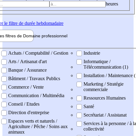
heures
er
le filtre de durée hebdomadaire
les filtres de
Domaine pro
fessionnel
ne professionel
Achats / Comptabilité / Gestion
Industrie
Arts / Artisanat d'art
Informatique /
Télécommunication (1)
Banque / Assurance
Installation / Maintenance (
Bâtiment / Travaux Publics
Marketing / Stratégie
Commerce / Vente
commerciale
Communication / Multimédia
Ressources Humaines
Conseil / Etudes
Santé
Direction d'entreprise
Secrétariat / Assistanat
Espaces verts et naturels /
Services à la personne / à l
Agriculture / Pêche / Soins aux
collectivité
animaux