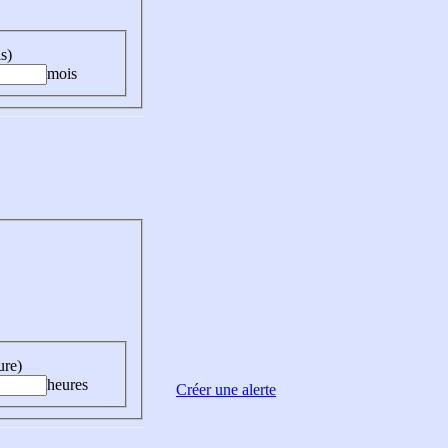
s)
mois
ure)
heures
Créer une alerte