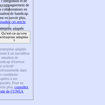
 l’intégration et de
’accompagnement de
s collaborateurs en
tuation de handicap.
ur en savoir plus,
nsultez cet article
.
treprise adaptée
Qu'est-ce qu'une
entreprise adaptée
?
entreprise adaptée
rmet à un travailleur
 situation de
ndicap d'exercer
e activité
ofessionnelle dans
s conditions
aptées à ses
pacités. Pour en
voir plus,
consultez
 site de l’UNEA
.