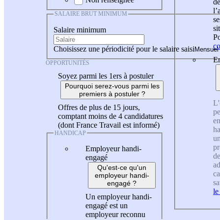
de
l
SALAIRE BRUT MINIMUM
se
si
Salaire minimum
Po
co
Choisissez une périodicité pour le salaire saisi
En
OPPORTUNITÉS
Soyez parmi les 1ers à postuler
Pourquoi serez-vous parmi les
premiers à postuler ?
L'
Offres de plus de 15 jours,
pe
comptant moins de 4 candidatures
en
(dont France Travail est informé)
ha
HANDICAP
un
pr
Employeur handi-
de
engagé
ad
Qu'est-ce qu'un
ca
employeur handi-
sa
engagé ?
le
Un employeur handi-
engagé est un
employeur reconnu