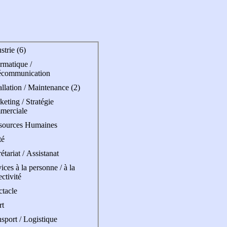
strie (6)
rmatique /
écommunication
allation / Maintenance (2)
eting / Stratégie
merciale
sources Humaines
té
étariat / Assistanat
ices à la personne / à la
ectivité
ctacle
rt
sport / Logistique