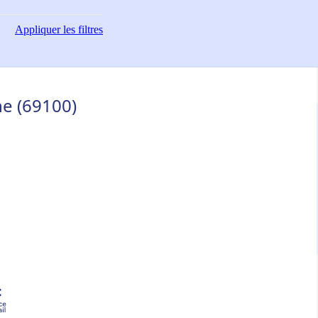
Appliquer
les filtres
ne (69100)