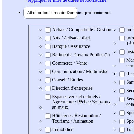
Appliquer
le filtre de durée hebdomadaire
Afficher les filtres de
Domaine pro
fessionnel
Domaine professionel
Achats / Comptabilité / Gestion
Indu
Arts / Artisanat d'art
Info
Tél
Banque / Assurance
Inst
Bâtiment / Travaux Publics (1)
Mark
Commerce / Vente
com
Communication / Multimédia
Res
Conseil / Etudes
San
Direction d'entreprise
Secr
Espaces verts et naturels /
Serv
Agriculture / Pêche / Soins aux
coll
animaux
Spe
Hôtellerie - Restauration /
Tourisme / Animation
Spo
Immobilier
Tran