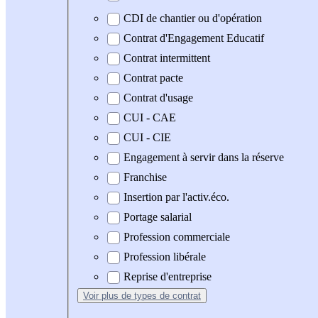
CDI de chantier ou d'opération
Contrat d'Engagement Educatif
Contrat intermittent
Contrat pacte
Contrat d'usage
CUI - CAE
CUI - CIE
Engagement à servir dans la réserve
Franchise
Insertion par l'activ.éco.
Portage salarial
Profession commerciale
Profession libérale
Reprise d'entreprise
Voir plus
de types de contrat