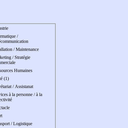
strie
rmatique /
écommunication
allation / Maintenance
eting / Stratégie
merciale
sources Humaines
é (1)
étariat / Assistanat
ices à la personne / à la
ectivité
ctacle
rt
sport / Logistique