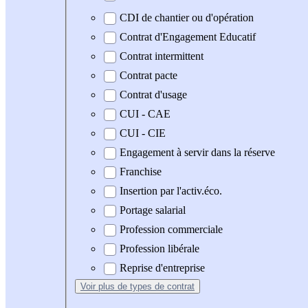
CDI de chantier ou d'opération
Contrat d'Engagement Educatif
Contrat intermittent
Contrat pacte
Contrat d'usage
CUI - CAE
CUI - CIE
Engagement à servir dans la réserve
Franchise
Insertion par l'activ.éco.
Portage salarial
Profession commerciale
Profession libérale
Reprise d'entreprise
Voir plus
de types de contrat