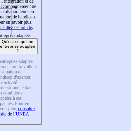
 l’intégration et de
’accompagnement de
s collaborateurs en
tuation de handicap.
ur en savoir plus,
nsultez cet article
.
treprise adaptée
Qu'est-ce qu'une
entreprise adaptée
?
entreprise adaptée
rmet à un travailleur
 situation de
ndicap d'exercer
e activité
ofessionnelle dans
s conditions
aptées à ses
pacités. Pour en
voir plus,
consultez
 site de l’UNEA
.