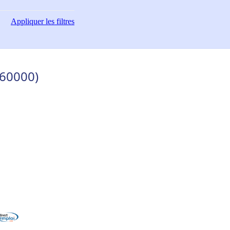
Appliquer
les filtres
(60000)