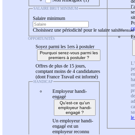
de
l
SALAIRE BRUT MINIMUM
se
si
Salaire minimum
Po
co
Choisissez une périodicité pour le salaire saisi
En
OPPORTUNITÉS
Soyez parmi les 1ers à postuler
Pourquoi serez-vous parmi les
premiers à postuler ?
L'
Offres de plus de 15 jours,
pe
comptant moins de 4 candidatures
en
(dont France Travail est informé)
ha
HANDICAP
un
pr
Employeur handi-
de
engagé
ad
Qu'est-ce qu'un
ca
employeur handi-
sa
engagé ?
le
Un employeur handi-
engagé est un
employeur reconnu