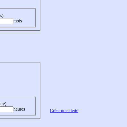
s)
mois
ure)
heures
Créer une alerte