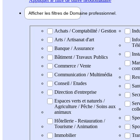
Appliquer
le filtre de durée hebdomadaire
Afficher les filtres de
Domaine pro
fessionnel
Domaine professionel
Achats / Comptabilité / Gestion
Indu
Arts / Artisanat d'art
Info
Tél
Banque / Assurance
Inst
Bâtiment / Travaux Publics
Mark
Commerce / Vente
com
Communication / Multimédia
Res
Conseil / Etudes
Sant
Direction d'entreprise
Secr
Espaces verts et naturels /
Serv
Agriculture / Pêche / Soins aux
coll
animaux
Spe
Hôtellerie - Restauration /
Tourisme / Animation
Spo
Immobilier
Tran