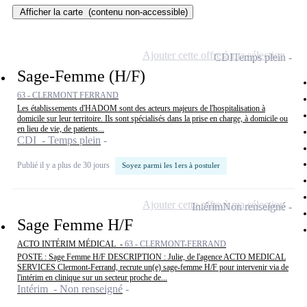
Afficher la carte
(contenu non-accessible)
Ajouter cette offre à ma sélection
CDI
Temps plein
Sage-Femme (H/F)
63 - CLERMONT FERRAND
Les établissements d'HADOM sont des acteurs majeurs de l'hospitalisation à
domicile sur leur territoire. Ils sont spécialisés dans la prise en charge, à domicile ou
en lieu de vie, de patients...
CDI - Temps plein
Publié il y a plus de 30 jours
Soyez parmi les 1ers à postuler
Ajouter cette offre à ma sélection
Intérim
Non renseigné
Sage Femme H/F
ACTO INTÉRIM MÉDICAL -
63 - CLERMONT-FERRAND
POSTE : Sage Femme H/F DESCRIPTION : Julie, de l'agence ACTO MEDICAL
SERVICES Clermont-Ferrand, recrute un(e) sage-femme H/F pour intervenir via de
l'intérim en clinique sur un secteur proche de...
Intérim - Non renseigné