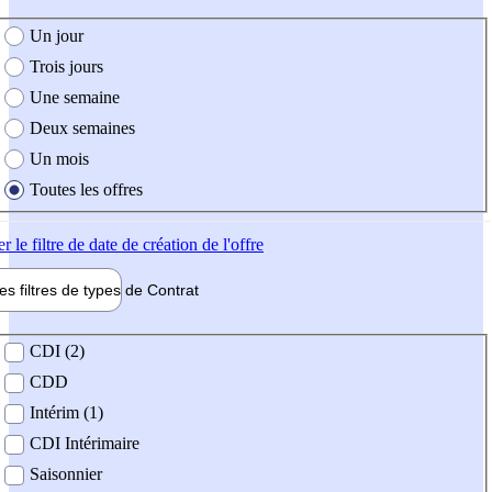
e création de l'offre
Un jour
Trois jours
Une semaine
Deux semaines
Un mois
Toutes les offres
er
le filtre de date de création de l'offre
les filtres de types de
Contrat
de contrat
CDI (2)
CDD
Intérim (1)
CDI Intérimaire
Saisonnier