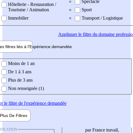
Spectacle
Hôtellerie - Restauration /
Tourisme / Animation
Sport
Immobilier
Transport / Logistique
Appliquer
le filtre du domaine professi
es filtres liés à l'
Expérience
demandée
ience demandée
Moins de 1 an
De 1 à 3 ans
Plus de 3 ans
Non renseignée (1)
er
le filtre de l'expérience demandée
Plus De
Filtres
IFICATION
par France travail,