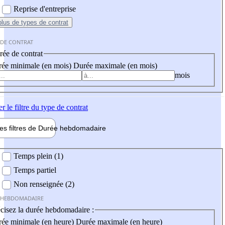
Reprise d'entreprise
plus
de types de contrat
 DE CONTRAT
ée de contrat
ée minimale (en mois)
Durée maximale (en mois)
mois
er
le filtre du type de contrat
les filtres de
Durée hebdo
madaire
 hebdomadaire
Temps plein (1)
Temps partiel
Non renseignée (2)
 HEBDOMADAIRE
cisez la durée hebdomadaire :
ée minimale (en heure)
Durée maximale (en heure)