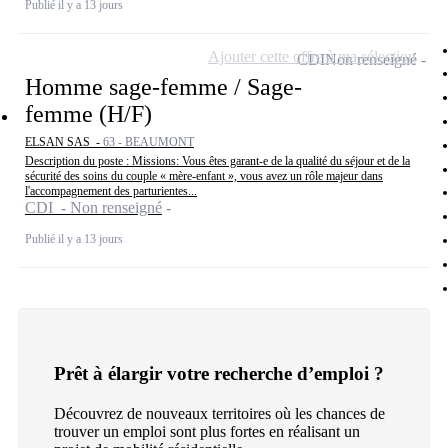
Publié il y a 13 jours
Ajouter cette offre à ma sélection
CDI
Non renseigné
Homme sage-femme / Sage-
femme (H/F)
ELSAN SAS -
63 - BEAUMONT
Description du poste : Missions: Vous êtes garant-e de la qualité du séjour et de la
sécurité des soins du couple « mère-enfant », vous avez un rôle majeur dans
l'accompagnement des parturientes...
CDI - Non renseigné
Publié il y a 13 jours
Prêt à élargir votre recherche d’emploi ?
Découvrez de nouveaux territoires où les chances de
trouver un emploi sont plus fortes en réalisant un