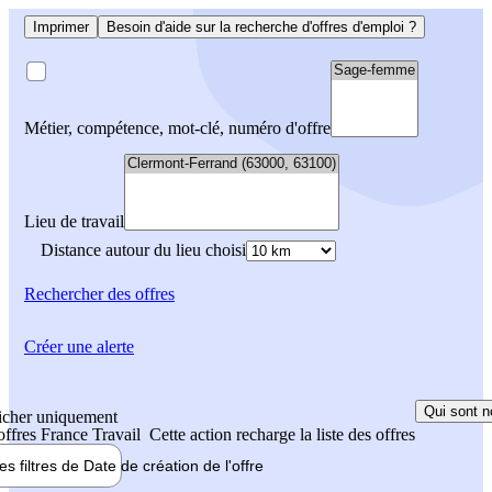
Imprimer
Besoin d'aide sur la recherche d'offres d'emploi ?
Métier, compétence, mot-clé, numéro d'offre
Lieu de travail
Distance autour du lieu choisi
Rechercher
des offres
Créer une alerte
Qui sont n
icher uniquement
 offres France Travail
Cette action recharge la liste des offres
les filtres de
Date de création
de l'offre