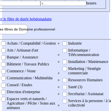
heures
er
le filtre de durée hebdomadaire
les filtres de
Domaine pro
fessionnel
ne professionel
Achats / Comptabilité / Gestion
Industrie
Arts / Artisanat d'art
Informatique /
Télécommunication
Banque / Assurance
Installation / Maintenance
Bâtiment / Travaux Publics
Marketing / Stratégie
Commerce / Vente
commerciale
Communication / Multimédia
Ressources Humaines
Conseil / Etudes
Santé (3)
Direction d'entreprise
Secrétariat / Assistanat
Espaces verts et naturels /
Services à la personne / à l
Agriculture / Pêche / Soins aux
collectivité
animaux