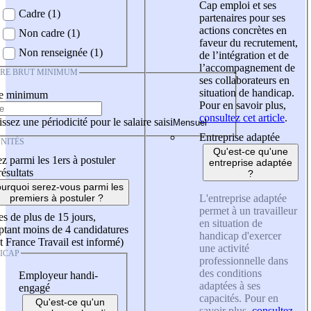
Cap emploi et ses
Cadre (1)
partenaires pour ses
actions concrètes en
Non cadre (1)
faveur du recrutement,
Non renseignée (1)
de l’intégration et de
l’accompagnement de
IRE BRUT MINIMUM
ses collaborateurs en
situation de handicap.
re minimum
Pour en savoir plus,
consultez cet article
.
ssez une périodicité pour le salaire saisi
Entreprise adaptée
NITÉS
Qu'est-ce qu'une
z parmi les 1ers à postuler
entreprise adaptée
résultats
?
urquoi serez-vous parmi les
L'entreprise adaptée
premiers à postuler ?
permet à un travailleur
es de plus de 15 jours,
en situation de
tant moins de 4 candidatures
handicap d'exercer
t France Travail est informé)
une activité
ICAP
professionnelle dans
des conditions
Employeur handi-
adaptées à ses
engagé
capacités. Pour en
Qu'est-ce qu'un
savoir plus,
consultez