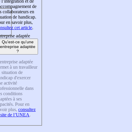
 l’intégration et de
’accompagnement de
s collaborateurs en
tuation de handicap.
ur en savoir plus,
nsultez cet article
.
treprise adaptée
Qu'est-ce qu'une
entreprise adaptée
?
entreprise adaptée
rmet à un travailleur
 situation de
ndicap d'exercer
e activité
ofessionnelle dans
s conditions
aptées à ses
pacités. Pour en
voir plus,
consultez
 site de l’UNEA
.