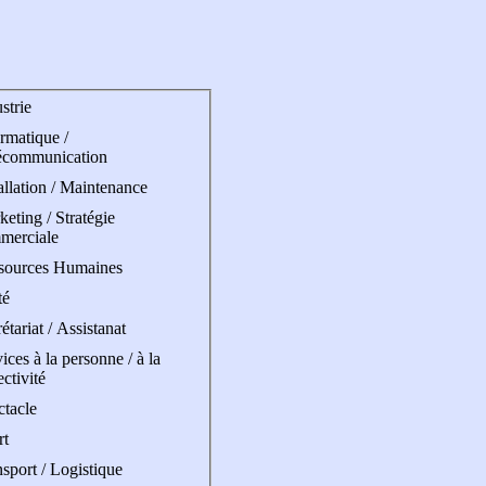
strie
rmatique /
écommunication
allation / Maintenance
eting / Stratégie
merciale
sources Humaines
té
étariat / Assistanat
ices à la personne / à la
ectivité
ctacle
rt
sport / Logistique