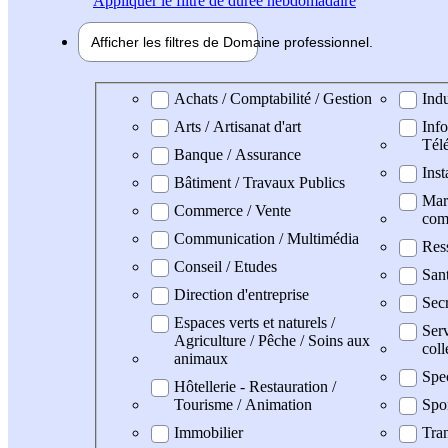
Appliquer
le filtre de durée hebdomadaire
Afficher les filtres de
Domaine pro
fessionnel
Domaine professionel
Achats / Comptabilité / Gestion
Indu
Arts / Artisanat d'art
Info
Tél
Banque / Assurance
Inst
Bâtiment / Travaux Publics
Mark
Commerce / Vente
com
Communication / Multimédia
Res
Conseil / Etudes
San
Direction d'entreprise
Secr
Espaces verts et naturels /
Serv
Agriculture / Pêche / Soins aux
coll
animaux
Spe
Hôtellerie - Restauration /
Tourisme / Animation
Spo
Immobilier
Tran