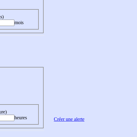
s)
mois
ure)
heures
Créer une alerte