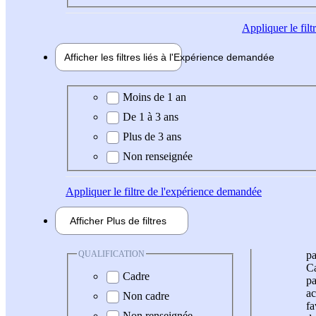
Appliquer
le fil
Afficher les filtres liés à l'
Expérience
demandée
Expérience demandée
Moins de 1 an
De 1 à 3 ans
Plus de 3 ans
Non renseignée
Appliquer
le filtre de l'expérience demandée
Afficher
Plus de
filtres
QUALIFICATION
pa
Ca
Cadre
pa
ac
Non cadre
fa
Non renseignée