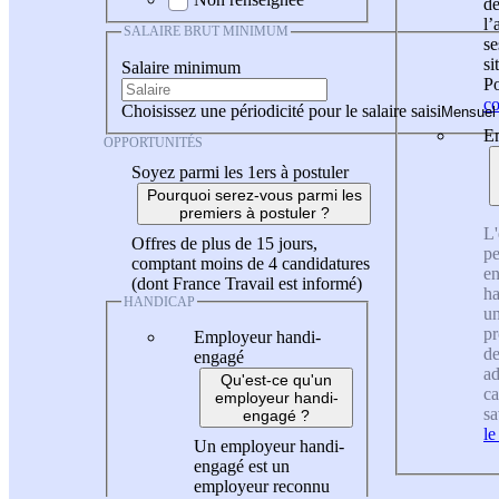
de
l
SALAIRE BRUT MINIMUM
se
si
Salaire minimum
Po
co
Choisissez une périodicité pour le salaire saisi
En
OPPORTUNITÉS
Soyez parmi les 1ers à postuler
Pourquoi serez-vous parmi les
premiers à postuler ?
L'
Offres de plus de 15 jours,
pe
comptant moins de 4 candidatures
en
(dont France Travail est informé)
ha
HANDICAP
un
pr
Employeur handi-
de
engagé
ad
Qu'est-ce qu'un
ca
employeur handi-
sa
engagé ?
le
Un employeur handi-
engagé est un
employeur reconnu