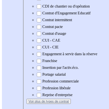
CDI de chantier ou d'opération
Contrat d'Engagement Educatif
Contrat intermittent
Contrat pacte
Contrat d'usage
CUI - CAE
CUI - CIE
Engagement à servir dans la réserve
Franchise
Insertion par l'activ.éco.
Portage salarial
Profession commerciale
Profession libérale
Reprise d'entreprise
Voir plus
de types de contrat