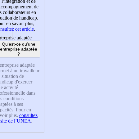
 l’intégration et de
’accompagnement de
s collaborateurs en
tuation de handicap.
ur en savoir plus,
nsultez cet article
.
treprise adaptée
Qu'est-ce qu'une
entreprise adaptée
?
entreprise adaptée
rmet à un travailleur
 situation de
ndicap d'exercer
e activité
ofessionnelle dans
s conditions
aptées à ses
pacités. Pour en
voir plus,
consultez
 site de l’UNEA
.