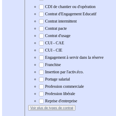
CDI de chantier ou d'opération
Contrat d'Engagement Educatif
Contrat intermittent
Contrat pacte
Contrat d'usage
CUI - CAE
CUI - CIE
Engagement à servir dans la réserve
Franchise
Insertion par l'activ.éco.
Portage salarial
Profession commerciale
Profession libérale
Reprise d'entreprise
Voir plus
de types de contrat