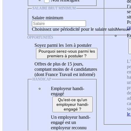
de
l
SALAIRE BRUT MINIMUM
se
si
Salaire minimum
Po
co
Choisissez une périodicité pour le salaire saisi
En
OPPORTUNITÉS
Soyez parmi les 1ers à postuler
Pourquoi serez-vous parmi les
premiers à postuler ?
L'
Offres de plus de 15 jours,
pe
comptant moins de 4 candidatures
en
(dont France Travail est informé)
ha
HANDICAP
un
pr
Employeur handi-
de
engagé
ad
Qu'est-ce qu'un
ca
employeur handi-
sa
engagé ?
le
Un employeur handi-
engagé est un
employeur reconnu