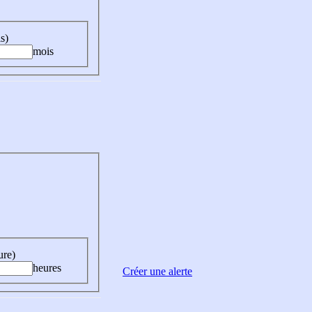
s)
mois
ure)
heures
Créer une alerte