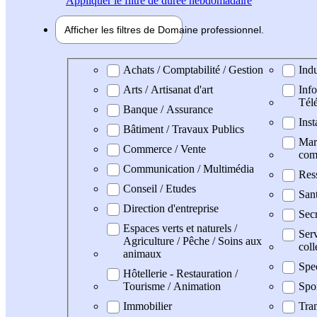
Appliquer
le filtre de durée hebdomadaire
Afficher les filtres de
Domaine pro
fessionnel
Domaine professionel
Achats / Comptabilité / Gestion
Indu
Arts / Artisanat d'art
Info
Tél
Banque / Assurance
Inst
Bâtiment / Travaux Publics
Mark
Commerce / Vente
com
Communication / Multimédia
Res
Conseil / Etudes
Sant
Direction d'entreprise
Secr
Espaces verts et naturels /
Serv
Agriculture / Pêche / Soins aux
coll
animaux
Spe
Hôtellerie - Restauration /
Tourisme / Animation
Spo
Immobilier
Tran