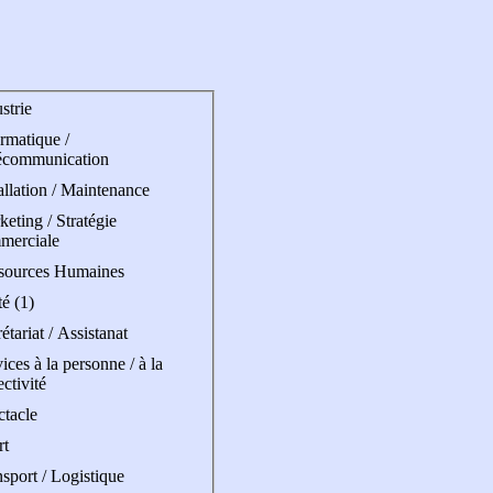
strie
rmatique /
écommunication
allation / Maintenance
eting / Stratégie
merciale
sources Humaines
é (1)
étariat / Assistanat
ices à la personne / à la
ectivité
ctacle
rt
sport / Logistique