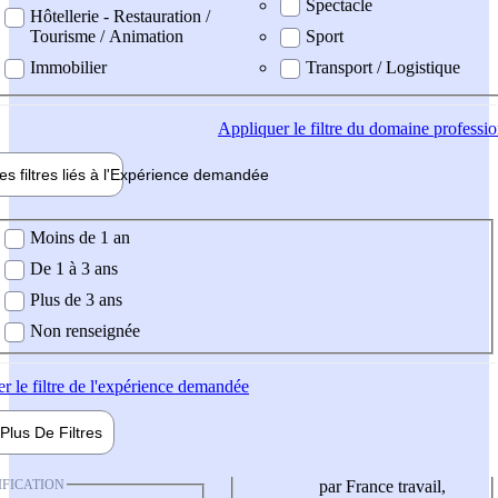
Spectacle
Hôtellerie - Restauration /
Tourisme / Animation
Sport
Immobilier
Transport / Logistique
Appliquer
le filtre du domaine professi
es filtres liés à l'
Expérience
demandée
ience demandée
Moins de 1 an
De 1 à 3 ans
Plus de 3 ans
Non renseignée
er
le filtre de l'expérience demandée
Plus De
Filtres
IFICATION
par France travail,