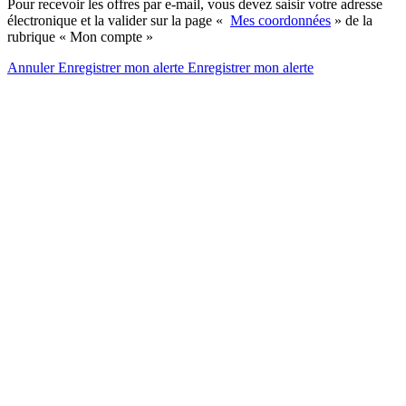
Pour recevoir les offres par e-mail, vous devez saisir votre adresse
électronique et la valider sur la page «
Mes coordonnées
» de la
rubrique « Mon compte »
Annuler
Enregistrer mon alerte
Enregistrer
mon alerte