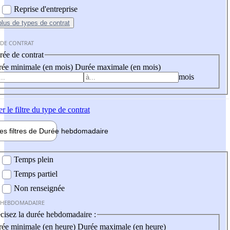
Reprise d'entreprise
plus
de types de contrat
 DE CONTRAT
ée de contrat
ée minimale (en mois)
Durée maximale (en mois)
mois
er
le filtre du type de contrat
les filtres de
Durée hebdo
madaire
 hebdomadaire
Temps plein
Temps partiel
Non renseignée
 HEBDOMADAIRE
cisez la durée hebdomadaire :
ée minimale (en heure)
Durée maximale (en heure)