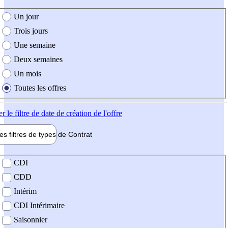
e création de l'offre
Un jour
Trois jours
Une semaine
Deux semaines
Un mois
Toutes les offres
er
le filtre de date de création de l'offre
les filtres de types de
Contrat
de contrat
CDI
CDD
Intérim
CDI Intérimaire
Saisonnier