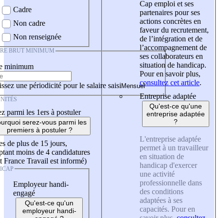
Cap emploi et ses
Cadre
partenaires pour ses
actions concrètes en
Non cadre
faveur du recrutement,
Non renseignée
de l’intégration et de
l’accompagnement de
IRE BRUT MINIMUM
ses collaborateurs en
situation de handicap.
re minimum
Pour en savoir plus,
consultez cet article
.
ssez une périodicité pour le salaire saisi
Entreprise adaptée
NITÉS
Qu'est-ce qu'une
z parmi les 1ers à postuler
entreprise adaptée
?
urquoi serez-vous parmi les
premiers à postuler ?
L'entreprise adaptée
es de plus de 15 jours,
permet à un travailleur
tant moins de 4 candidatures
en situation de
t France Travail est informé)
handicap d'exercer
ICAP
une activité
professionnelle dans
Employeur handi-
des conditions
engagé
adaptées à ses
Qu'est-ce qu'un
capacités. Pour en
employeur handi-
savoir plus,
consultez