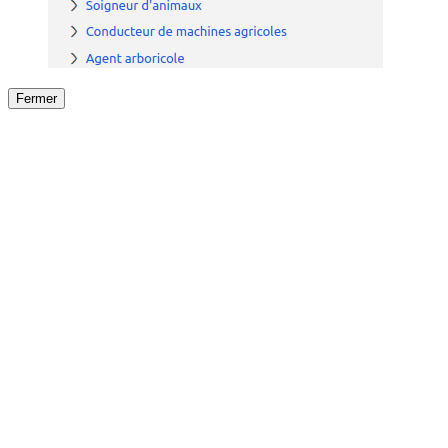
Fermer
Fermer
le détail de l'offre
/
Offre
sur
Offre précéden