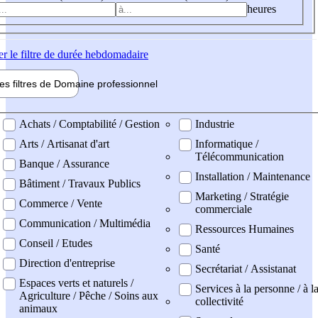
heures
er
le filtre de durée hebdomadaire
les filtres de
Domaine pro
fessionnel
ne professionel
Achats / Comptabilité / Gestion
Industrie
Arts / Artisanat d'art
Informatique /
Télécommunication
Banque / Assurance
Installation / Maintenance
Bâtiment / Travaux Publics
Marketing / Stratégie
Commerce / Vente
commerciale
Communication / Multimédia
Ressources Humaines
Conseil / Etudes
Santé
Direction d'entreprise
Secrétariat / Assistanat
Espaces verts et naturels /
Services à la personne / à l
Agriculture / Pêche / Soins aux
collectivité
animaux