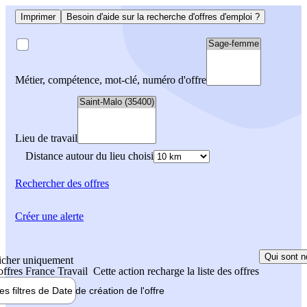
Imprimer
Besoin d'aide sur la recherche d'offres d'emploi ?
Métier, compétence, mot-clé, numéro d'offre
Lieu de travail
Distance autour du lieu choisi
Rechercher
des offres
Créer une alerte
Qui sont n
icher uniquement
 offres France Travail
Cette action recharge la liste des offres
les filtres de
Date de création
de l'offre