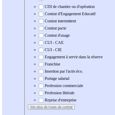
CDI de chantier ou d'opération
Contrat d'Engagement Educatif
Contrat intermittent
Contrat pacte
Contrat d'usage
CUI - CAE
CUI - CIE
Engagement à servir dans la réserve
Franchise
Insertion par l'activ.éco.
Portage salarial
Profession commerciale
Profession libérale
Reprise d'entreprise
Voir plus
de types de contrat