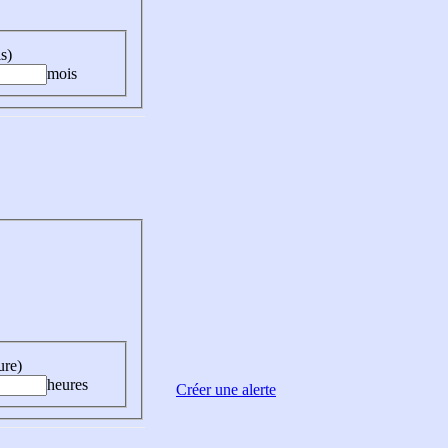
s)
mois
ure)
heures
Créer une alerte