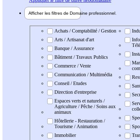
Appliquer
le filtre de durée hebdomadaire
Afficher les filtres de
Domaine pro
fessionnel
Domaine professionel
Achats / Comptabilité / Gestion
Indu
Arts / Artisanat d'art
Info
Tél
Banque / Assurance
Inst
Bâtiment / Travaux Publics
Mark
Commerce / Vente
com
Communication / Multimédia
Res
Conseil / Etudes
Sant
Direction d'entreprise
Secr
Espaces verts et naturels /
Serv
Agriculture / Pêche / Soins aux
coll
animaux
Spe
Hôtellerie - Restauration /
Tourisme / Animation
Spo
Immobilier
Tran