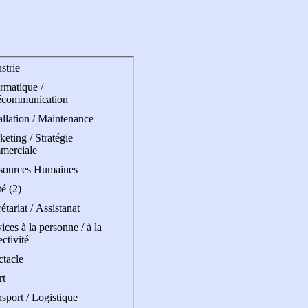
strie
rmatique /
écommunication
allation / Maintenance
eting / Stratégie
merciale
sources Humaines
é (2)
étariat / Assistanat
ices à la personne / à la
ectivité
ctacle
rt
sport / Logistique