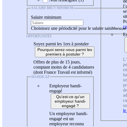
de
l
SALAIRE BRUT MINIMUM
se
si
Salaire minimum
Po
co
Choisissez une périodicité pour le salaire saisi
En
OPPORTUNITÉS
Soyez parmi les 1ers à postuler
Pourquoi serez-vous parmi les
premiers à postuler ?
L'
Offres de plus de 15 jours,
pe
comptant moins de 4 candidatures
en
(dont France Travail est informé)
ha
HANDICAP
un
pr
Employeur handi-
de
engagé
ad
Qu'est-ce qu'un
ca
employeur handi-
sa
engagé ?
le
Un employeur handi-
engagé est un
employeur reconnu