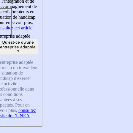
 l’intégration et de
’accompagnement de
s collaborateurs en
tuation de handicap.
ur en savoir plus,
nsultez cet article
.
treprise adaptée
Qu'est-ce qu'une
entreprise adaptée
?
entreprise adaptée
rmet à un travailleur
 situation de
ndicap d'exercer
e activité
ofessionnelle dans
s conditions
aptées à ses
pacités. Pour en
voir plus,
consultez
 site de l’UNEA
.