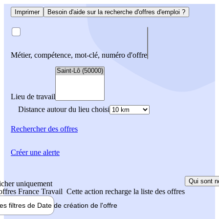
Imprimer
Besoin d'aide sur la recherche d'offres d'emploi ?
Métier, compétence, mot-clé, numéro d'offre
Lieu de travail
Distance autour du lieu choisi
Rechercher
des offres
Créer une alerte
Qui sont n
icher uniquement
 offres France Travail
Cette action recharge la liste des offres
les filtres de
Date de création
de l'offre