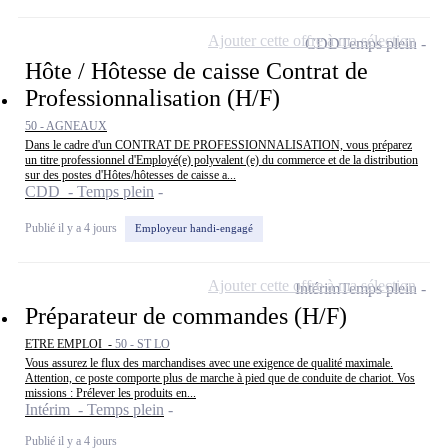
Ajouter cette offre à ma sélection
CDD
Temps plein
Hôte / Hôtesse de caisse Contrat de
Professionnalisation (H/F)
50 - AGNEAUX
Dans le cadre d'un CONTRAT DE PROFESSIONNALISATION, vous préparez
un titre professionnel d'Employé(e) polyvalent (e) du commerce et de la distribution
sur des postes d'Hôtes/hôtesses de caisse a...
CDD - Temps plein
Publié il y a 4 jours
Employeur handi-engagé
Ajouter cette offre à ma sélection
Intérim
Temps plein
Préparateur de commandes (H/F)
ETRE EMPLOI -
50 - ST LO
Vous assurez le flux des marchandises avec une exigence de qualité maximale.
Attention, ce poste comporte plus de marche à pied que de conduite de chariot. Vos
missions : Prélever les produits en...
Intérim - Temps plein
Publié il y a 4 jours