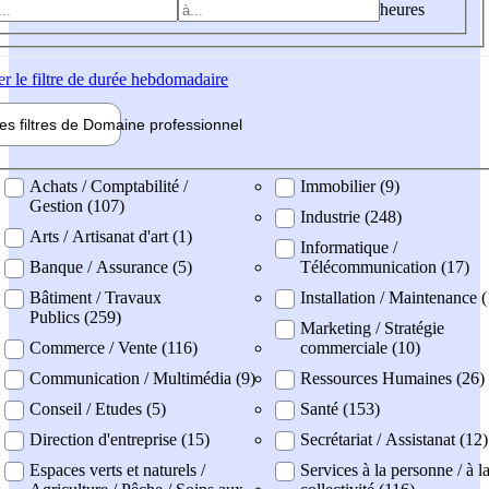
heures
er
le filtre de durée hebdomadaire
les filtres de
Domaine pro
fessionnel
ne professionel
Achats / Comptabilité /
Immobilier (9)
Gestion (107)
Industrie (248)
Arts / Artisanat d'art (1)
Informatique /
Banque / Assurance (5)
Télécommunication (17)
Bâtiment / Travaux
Installation / Maintenance 
Publics (259)
Marketing / Stratégie
Commerce / Vente (116)
commerciale (10)
Communication / Multimédia (9)
Ressources Humaines (26)
Conseil / Etudes (5)
Santé (153)
Direction d'entreprise (15)
Secrétariat / Assistanat (12)
Espaces verts et naturels /
Services à la personne / à l