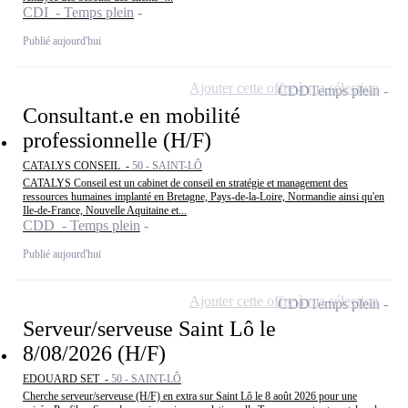
CDI - Temps plein
Publié aujourd'hui
Ajouter cette offre à ma sélection
CDD
Temps plein
Consultant.e en mobilité
professionnelle (H/F)
CATALYS CONSEIL -
50 - SAINT-LÔ
CATALYS Conseil est un cabinet de conseil en stratégie et management des
ressources humaines implanté en Bretagne, Pays-de-la-Loire, Normandie ainsi qu'en
Ile-de-France, Nouvelle Aquitaine et...
CDD - Temps plein
Publié aujourd'hui
Ajouter cette offre à ma sélection
CDD
Temps plein
Serveur/serveuse Saint Lô le
8/08/2026 (H/F)
EDOUARD SET -
50 - SAINT-LÔ
Cherche serveur/serveuse (H/F) en extra sur Saint Lô le 8 août 2026 pour une