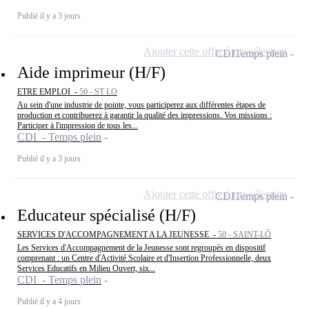
Publié il y a 3 jours
Ajouter cette offre à ma sélection
CDI
Temps plein
Aide imprimeur (H/F)
ETRE EMPLOI -
50 - ST LO
Au sein d'une industrie de pointe, vous participerez aux différentes étapes de
production et contribuerez à garantir la qualité des impressions. Vos missions :
Participer à l'impression de tous les...
CDI - Temps plein
Publié il y a 3 jours
Ajouter cette offre à ma sélection
CDI
Temps plein
Educateur spécialisé (H/F)
SERVICES D'ACCOMPAGNEMENT A LA JEUNESSE -
50 - SAINT-LÔ
Les Services d'Accompagnement de la Jeunesse sont regroupés en dispositif
comprenant : un Centre d'Activité Scolaire et d'Insertion Professionnelle, deux
Services Educatifs en Milieu Ouvert, six...
CDI - Temps plein
Publié il y a 4 jours