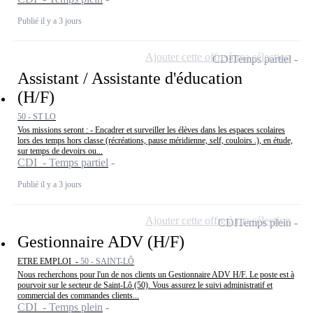
Publié il y a 3 jours
Ajouter cette offre à ma sélection
CDI
Temps partiel
Assistant / Assistante d'éducation
(H/F)
50 - ST LO
Vos missions seront : - Encadrer et surveiller les élèves dans les espaces scolaires
lors des temps hors classe (récréations, pause méridienne, self, couloirs .), en étude,
sur temps de devoirs ou...
CDI - Temps partiel
Publié il y a 3 jours
Ajouter cette offre à ma sélection
CDI
Temps plein
Gestionnaire ADV (H/F)
ETRE EMPLOI -
50 - SAINT-LÔ
Nous recherchons pour l'un de nos clients un Gestionnaire ADV H/F. Le poste est à
pourvoir sur le secteur de Saint-Lô (50). Vous assurez le suivi administratif et
commercial des commandes clients...
CDI - Temps plein