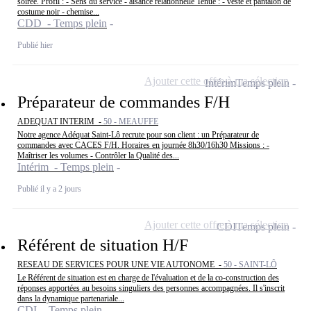
soirée. Profil : - Sens du service - aisance relationnelle Tenue : - veste et pantalon de
costume noir - chemise...
CDD - Temps plein
Publié hier
Ajouter cette offre à ma sélection
Intérim
Temps plein
Préparateur de commandes F/H
ADEQUAT INTERIM -
50 - MEAUFFE
Notre agence Adéquat Saint-Lô recrute pour son client : un Préparateur de
commandes avec CACES F/H. Horaires en journée 8h30/16h30 Missions : -
Maîtriser les volumes - Contrôler la Qualité des...
Intérim - Temps plein
Publié il y a 2 jours
Ajouter cette offre à ma sélection
CDI
Temps plein
Référent de situation H/F
RESEAU DE SERVICES POUR UNE VIE AUTONOME -
50 - SAINT-LÔ
Le Référent de situation est en charge de l'évaluation et de la co-construction des
réponses apportées au besoins singuliers des personnes accompagnées. Il s'inscrit
dans la dynamique partenariale...
CDI - Temps plein