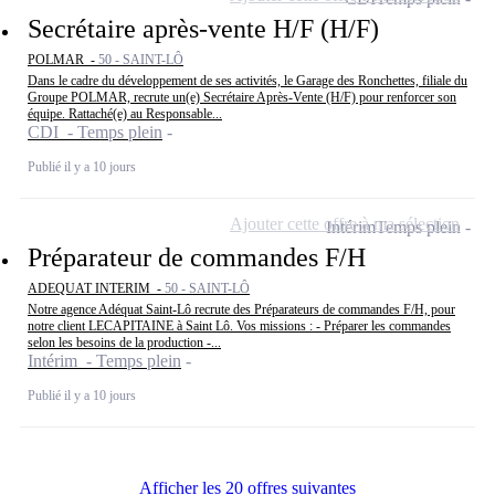
Secrétaire après-vente H/F (H/F)
POLMAR -
50 - SAINT-LÔ
Dans le cadre du développement de ses activités, le Garage des Ronchettes, filiale du
Groupe POLMAR, recrute un(e) Secrétaire Après-Vente (H/F) pour renforcer son
équipe. Rattaché(e) au Responsable...
CDI - Temps plein
Publié il y a 10 jours
Ajouter cette offre à ma sélection
Intérim
Temps plein
Préparateur de commandes F/H
ADEQUAT INTERIM -
50 - SAINT-LÔ
Notre agence Adéquat Saint-Lô recrute des Préparateurs de commandes F/H, pour
notre client LECAPITAINE à Saint Lô. Vos missions : - Préparer les commandes
selon les besoins de la production -...
Intérim - Temps plein
Publié il y a 10 jours
Afficher les 20 offres suivantes