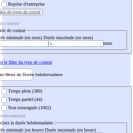
Reprise d'entreprise
plus
de types de contrat
 DE CONTRAT
ée de contrat
ée minimale (en mois)
Durée maximale (en mois)
mois
er
le filtre du type de contrat
les filtres de
Durée hebdo
madaire
 hebdomadaire
Temps plein (389)
Temps partiel (44)
Non renseignée (1002)
 HEBDOMADAIRE
cisez la durée hebdomadaire :
ée minimale (en heure)
Durée maximale (en heure)