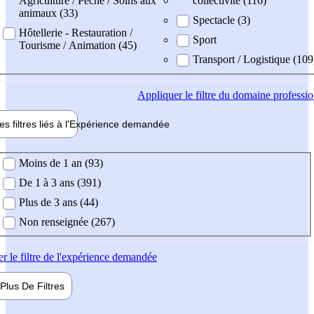
Agriculture / Pêche / Soins aux
collectivité (116)
animaux (33)
Spectacle (3)
Hôtellerie - Restauration /
Sport
Tourisme / Animation (45)
Transport / Logistique (109
Appliquer
le filtre du domaine professi
es filtres liés à l'
Expérience
demandée
ience demandée
Moins de 1 an (93)
De 1 à 3 ans (391)
Plus de 3 ans (44)
Non renseignée (267)
er
le filtre de l'expérience demandée
Plus De
Filtres