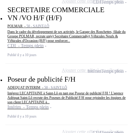
Ajouter cette offre à ma sélection
CDI
Temps plein
SECRETAIRE COMMERCIALE
VN /VO H/F (H/F)
POLMAR -
50 - SAINT-LÔ
Dans le cadre du développement de ses activités, le Garage des Ronchettes, filiale du
Groupe POLMAR, recrute un(e) Secrétaire Commercial(e) Véhicules Neufs &
Véhicules d'Occasion (H/F) pour renforcer...
CDI - Temps plein
Publié il y a 10 jours
Ajouter cette offre à ma sélection
Intérim
Temps plein
Poseur de publicité F/H
ADEQUAT INTERIM -
50 - SAINT-LÔ
Intégrez LECAPITAINE à Saint-Lô en tant que Poseur de publicité F/H ! L'agence
Adéquat Saint-Lô recrute des Poseurs de Publicité F/H pour rejoindre les équipes de
son client LECAPITAINE à...
Intérim - Temps plein
Publié il y a 10 jours
Ajouter cette offre à ma sélection
CDI
Temps plein