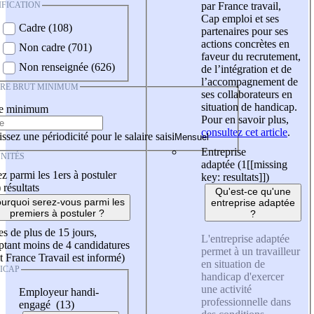
IFICATION
par France travail,
Cap emploi et ses
Cadre (108)
partenaires pour ses
actions concrètes en
Non cadre (701)
faveur du recrutement,
Non renseignée (626)
de l’intégration et de
l’accompagnement de
IRE BRUT MINIMUM
ses collaborateurs en
situation de handicap.
re minimum
Pour en savoir plus,
consultez cet article
.
ssez une périodicité pour le salaire saisi
Entreprise
NITÉS
adaptée (1
[[missing
z parmi les 1ers à postuler
key: resultats]]
)
)
résultats
Qu'est-ce qu'une
urquoi serez-vous parmi les
entreprise adaptée
premiers à postuler ?
?
es de plus de 15 jours,
L'entreprise adaptée
tant moins de 4 candidatures
permet à un travailleur
t France Travail est informé)
en situation de
ICAP
handicap d'exercer
une activité
Employeur handi-
professionnelle dans
engagé (13)