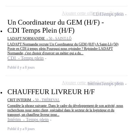
Ajouter cette offre à ma sélection
CDI
Temps plein
Un Coordinateur du GEM (H/F) -
CDI Temps Plein (H/F)
LADAPT NORMANDIE -
50 - SAINT-LÔ
LADAPT Normandie recrute Un Coordinateur du GEM (H/F) A Saint-Lô (50)
Poste en CDI à temps plein Pourquoi nous rejoindre ? Rejoindre LADAPT
Normandie, c'est choisir d'exercer un métier qui a du...
CDI - Temps plein
Publié il y a 8 jours
Ajouter cette offre à ma sélection
Intérim
Temps plein
CHAUFFEUR LIVREUR H/F
CRIT INTERIM -
50 - THÈREVAL
Complète la phrase suivante. Dans le cadre du développement de son activité, nous
recherchons pour notre client, spécialisé dans le secteur de la logistique et du
transport, un chauffeur livreur pour...
Intérim - Temps plein
Publié il y a 9 jours