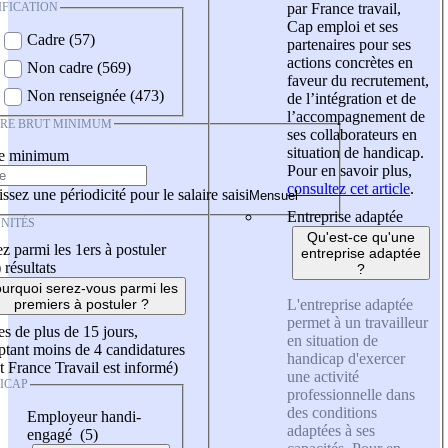
IFICATION
par France travail,
Cap emploi et ses
Cadre (57)
partenaires pour ses
actions concrètes en
Non cadre (569)
faveur du recrutement,
Non renseignée (473)
de l’intégration et de
l’accompagnement de
IRE BRUT MINIMUM
ses collaborateurs en
situation de handicap.
re minimum
Pour en savoir plus,
consultez cet article
.
ssez une périodicité pour le salaire saisi
Entreprise adaptée
NITÉS
Qu'est-ce qu'une
z parmi les 1ers à postuler
entreprise adaptée
)
résultats
?
urquoi serez-vous parmi les
L'entreprise adaptée
premiers à postuler ?
permet à un travailleur
es de plus de 15 jours,
en situation de
tant moins de 4 candidatures
handicap d'exercer
t France Travail est informé)
une activité
ICAP
professionnelle dans
des conditions
Employeur handi-
adaptées à ses
engagé (5)