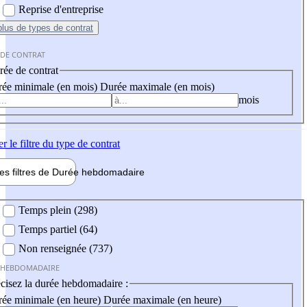
Reprise d'entreprise
plus
de types de contrat
 DE CONTRAT
ée de contrat
ée minimale (en mois)
Durée maximale (en mois)
mois
er
le filtre du type de contrat
les filtres de
Durée hebdo
madaire
 hebdomadaire
Temps plein (298)
Temps partiel (64)
Non renseignée (737)
 HEBDOMADAIRE
cisez la durée hebdomadaire :
ée minimale (en heure)
Durée maximale (en heure)