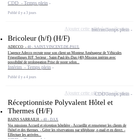
CDD - Temps plein
Publié il y a 3 jours
Ajouter cette offre à ma sélection
Intérim
Temps plein
Bricoleur (h/f) (H/F)
ADECCO -
40 - SAINT-VINCENT-DE-PAUL
L'agence Adecco recrute pour son client un Monteur Aménageur de Véhicules
Frigorifiques H/F. Secteur : Saint-Paul-lès-Dax (40) Mission intérim avec
possibilité de prolongation Prise de poste selon...
Intérim - Temps plein
Publié il y a 4 jours
Ajouter cette offre à ma sélection
CDD
Temps plein
Réceptionniste Polyvalent Hôtel et
Thermes (H/F)
BAINS SARRAILH -
40 - DAX
Vos missions Accueil et réception hôtelière - Accueillir et renseigner les clients de
l'hôtel et des thermes. - Gérer les réservations par téléphone, e-mail et en direct. -
Effectuer les arrivées...