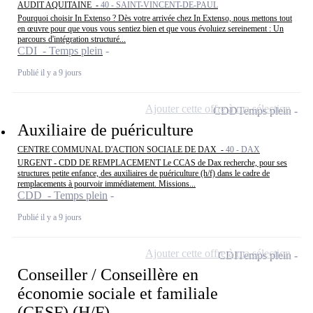
AUDIT AQUITAINE -
40 - SAINT-VINCENT-DE-PAUL
Pourquoi choisir In Extenso ? Dès votre arrivée chez In Extenso, nous mettons tout
en œuvre pour que vous vous sentiez bien et que vous évoluiez sereinement : Un
parcours d'intégration structuré...
CDI - Temps plein
Publié il y a 9 jours
Ajouter cette offre à ma sélection
CDD
Temps plein
Auxiliaire de puériculture
CENTRE COMMUNAL D'ACTION SOCIALE DE DAX -
40 - DAX
URGENT - CDD DE REMPLACEMENT Le CCAS de Dax recherche, pour ses
structures petite enfance, des auxiliaires de puériculture (h/f) dans le cadre de
remplacements à pourvoir immédiatement. Missions...
CDD - Temps plein
Publié il y a 9 jours
Ajouter cette offre à ma sélection
CDI
Temps plein
Conseiller / Conseillère en
économie sociale et familiale
(CESF) (H/F)