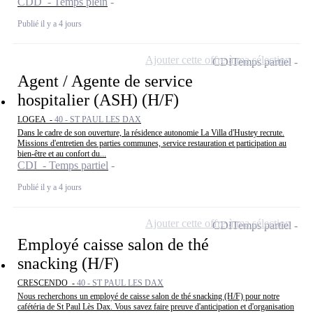
CDD - Temps plein
Publié il y a 4 jours
Ajouter cette offre à ma sélection
CDI
Temps partiel
Agent / Agente de service
hospitalier (ASH) (H/F)
LOGEA -
40 - ST PAUL LES DAX
Dans le cadre de son ouverture, la résidence autonomie La Villa d'Hustey recrute.
Missions d'entretien des parties communes, service restauration et participation au
bien-être et au confort du...
CDI - Temps partiel
Publié il y a 4 jours
Ajouter cette offre à ma sélection
CDI
Temps partiel
Employé caisse salon de thé
snacking (H/F)
CRESCENDO -
40 - ST PAUL LES DAX
Nous recherchons un employé de caisse salon de thé snacking (H/F) pour notre
cafétéria de St Paul Lès Dax. Vous savez faire preuve d'anticipation et d'organisation