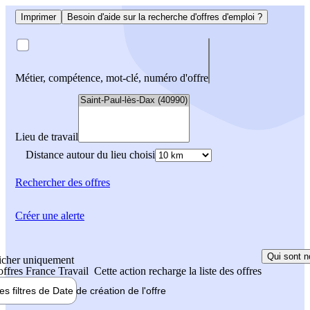
Imprimer
Besoin d'aide sur la recherche d'offres d'emploi ?
Métier, compétence, mot-clé, numéro d'offre
Lieu de travail
Distance autour du lieu choisi
Rechercher
des offres
Créer une alerte
Qui sont n
icher uniquement
 offres France Travail
Cette action recharge la liste des offres
les filtres de
Date de création
de l'offre