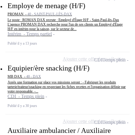
Employe de menage (H/F)
PROMAN -
40 - SAINT-PAUL-LÈS-DAX
Le poste : ROMAN DAX recrute : Employé d'Étage H/F - Saint-Paul-lès-Dax
L'agence PROMAN DAX recherche pour l'un de ses clients un Employé d'Étage
H/F en intérim pour la saison, sur le secteur de...
Intérim - Temps partiel
Publié il y a 13 jours
Ajouter cette offre à ma sélection
CDI
Temps plein
Equipier/ère snacking (H/F)
MB DAX -
40 - DAX
Après une formation sur place vos missions seront : - Fabriquer les produits
tarterie/traiteur/snacking en respectant les fiches recettes et l'organisation définie par
votre responsable. -...
CDI - Temps plein
Publié il y a 30 jours
Ajouter cette offre à ma sélection
CDI
Temps plein
Auxiliaire ambulancier / Auxiliaire