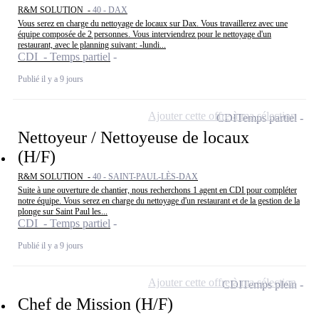
R&M SOLUTION -
40 - DAX
Vous serez en charge du nettoyage de locaux sur Dax. Vous travaillerez avec une
équipe composée de 2 personnes. Vous interviendrez pour le nettoyage d'un
restaurant, avec le planning suivant: -lundi...
CDI - Temps partiel
Publié il y a 9 jours
Ajouter cette offre à ma sélection
CDI
Temps partiel
Nettoyeur / Nettoyeuse de locaux
(H/F)
R&M SOLUTION -
40 - SAINT-PAUL-LÈS-DAX
Suite à une ouverture de chantier, nous recherchons 1 agent en CDI pour compléter
notre équipe. Vous serez en charge du nettoyage d'un restaurant et de la gestion de la
plonge sur Saint Paul les...
CDI - Temps partiel
Publié il y a 9 jours
Ajouter cette offre à ma sélection
CDI
Temps plein
Chef de Mission (H/F)