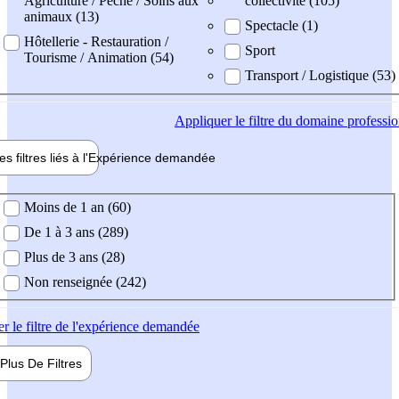
Agriculture / Pêche / Soins aux
collectivité (105)
animaux (13)
Spectacle (1)
Hôtellerie - Restauration /
Sport
Tourisme / Animation (54)
Transport / Logistique (53)
Appliquer
le filtre du domaine professi
es filtres liés à l'
Expérience
demandée
ience demandée
Moins de 1 an (60)
De 1 à 3 ans (289)
Plus de 3 ans (28)
Non renseignée (242)
er
le filtre de l'expérience demandée
Plus De
Filtres