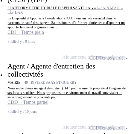
PLATEFORME TERRITORIALE D'APPUI SANTE LA -
40 - SAINT-PAUL-
LÈS-DAX
Le Dispositif d'Appui à la Coordination (DAC) joue un rôle essentiel dans le
parcours de santé des usagers. Sa mission est d'informer, d'orienter et d'apporter un
appui technique et organisationnel...
CDI - Temps plein
Publié il y a 9 jours
Ajouter cette offre à ma sélection
CDD
Temps partiel
Agent / Agente d'entretien des
collectivités
MAIRIE -
40 - RIVIERE SAAS ET GOURBY
Nous recherchons un agent d'entretien (H/F) pour assurer la propreté et l'hygiène de
ses locaux scolaires. Nous proposons un environnement de travail convivial et un
accompagnement de proximité pour...
CDD - Temps partiel
Publié il y a 10 jours
Ajouter cette offre à ma sélection
CDD
Temps partiel