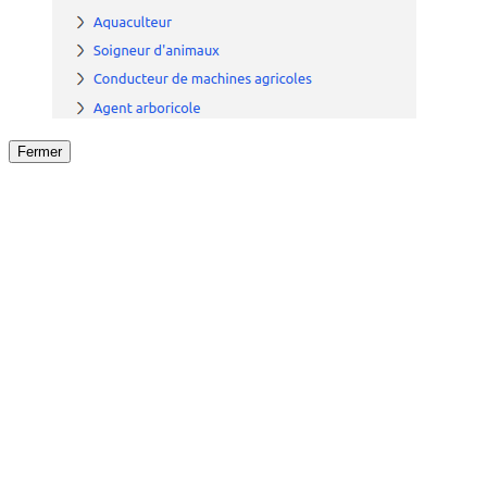
Fermer
Fermer
le détail de l'offre
/
Offre
sur
Offre précéden