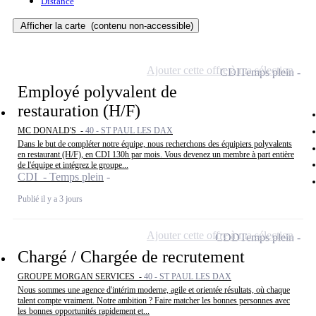
Distance
Afficher la carte
(contenu non-accessible)
Ajouter cette offre à ma sélection
CDI
Temps plein
Employé polyvalent de
restauration (H/F)
MC DONALD'S -
40 - ST PAUL LES DAX
Dans le but de compléter notre équipe, nous recherchons des équipiers polyvalents
en restaurant (H/F), en CDI 130h par mois. Vous devenez un membre à part entière
de l'équipe et intégrez le groupe...
CDI - Temps plein
Publié il y a 3 jours
Ajouter cette offre à ma sélection
CDD
Temps plein
Chargé / Chargée de recrutement
GROUPE MORGAN SERVICES -
40 - ST PAUL LES DAX
Nous sommes une agence d'intérim moderne, agile et orientée résultats, où chaque
talent compte vraiment. Notre ambition ? Faire matcher les bonnes personnes avec
les bonnes opportunités rapidement et...