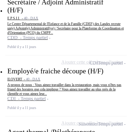
Secrétaire / Adjoint Administratif
(H/F)
E.P.S.I.I. -
40 - DAX
Le Centre Départemental de l'Enfance et de la Famille (CDEF) des Landes recrute
un(e) Adjoint(e) Administratif(ve) / Secrétaire pour la Plateforme de Coordination et
d'Orientation (PCO) du CMPP...
CDD - Temps partiel
Publié il y a 11 jours
Ajouter cette offre à ma sélection
CDI
Temps partiel
Employé/e fraiche découpe (H/F)
ILOVERT -
40 - DAX
A propos de nous : Vous aimez travailler dans la restauration, mais vous n'êtes pas
friand des horaires que cela implique ? Vous aimez travailler au plus près de la
clientèle et vous aimez leur...
CDI - Temps partiel
Publié il y a 11 jours
Ajouter cette offre à ma sélection
Saisonnier
Temps partiel
Agent thermal /Pélothérapeute