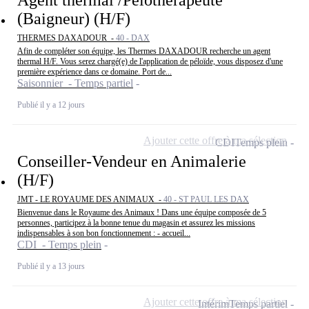
(Baigneur) (H/F)
THERMES DAXADOUR -
40 - DAX
Afin de compléter son équipe, les Thermes DAXADOUR recherche un agent
thermal H/F. Vous serez chargé(e) de l'application de péloïde, vous disposez d'une
première expérience dans ce domaine. Port de...
Saisonnier - Temps partiel
Publié il y a 12 jours
Ajouter cette offre à ma sélection
CDI
Temps plein
Conseiller-Vendeur en Animalerie
(H/F)
JMT - LE ROYAUME DES ANIMAUX -
40 - ST PAUL LES DAX
Bienvenue dans le Royaume des Animaux ! Dans une équipe composée de 5
personnes, participez à la bonne tenue du magasin et assurez les missions
indispensables à son bon fonctionnement : - accueil...
CDI - Temps plein
Publié il y a 13 jours
Ajouter cette offre à ma sélection
Intérim
Temps partiel