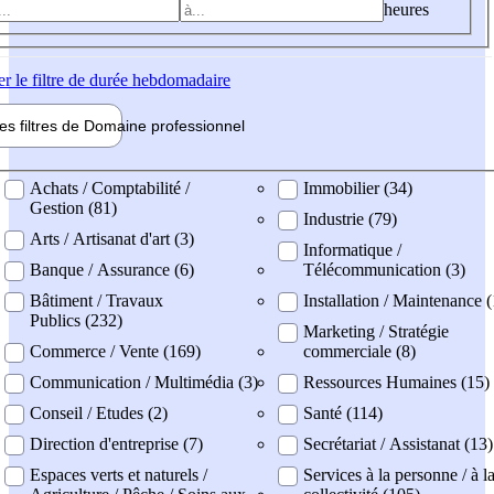
heures
er
le filtre de durée hebdomadaire
les filtres de
Domaine pro
fessionnel
ne professionel
Achats / Comptabilité /
Immobilier (34)
Gestion (81)
Industrie (79)
Arts / Artisanat d'art (3)
Informatique /
Banque / Assurance (6)
Télécommunication (3)
Bâtiment / Travaux
Installation / Maintenance 
Publics (232)
Marketing / Stratégie
Commerce / Vente (169)
commerciale (8)
Communication / Multimédia (3)
Ressources Humaines (15)
Conseil / Etudes (2)
Santé (114)
Direction d'entreprise (7)
Secrétariat / Assistanat (13)
Espaces verts et naturels /
Services à la personne / à l