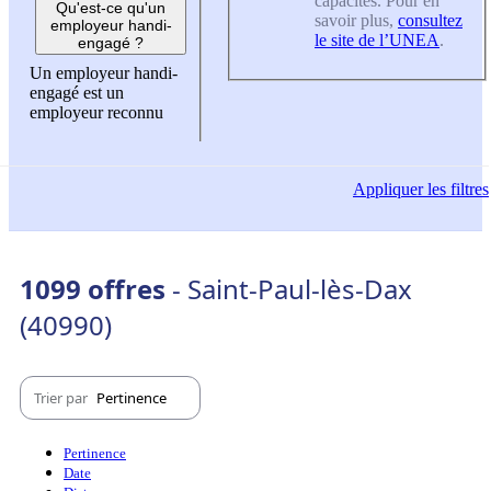
capacités. Pour en
Qu'est-ce qu'un
savoir plus,
consultez
employeur handi-
le site de l’UNEA
.
engagé ?
Un employeur handi-
engagé est un
employeur reconnu
Appliquer
les filtres
1099 offres
- Saint-Paul-lès-Dax
(40990)
Trier par
Pertinence
Pertinence
Date