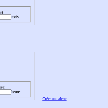
s)
mois
ure)
heures
Créer une alerte