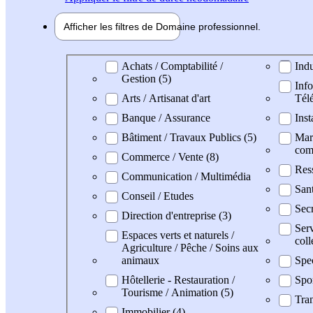
Afficher les filtres de
Domaine pro
fessionnel
Domaine professionel
Achats / Comptabilité /
Indu
Gestion (5)
Info
Arts / Artisanat d'art
Tél
Banque / Assurance
Inst
Bâtiment / Travaux Publics (5)
Mark
com
Commerce / Vente (8)
Res
Communication / Multimédia
Sant
Conseil / Etudes
Secr
Direction d'entreprise (3)
Serv
Espaces verts et naturels /
coll
Agriculture / Pêche / Soins aux
animaux
Spe
Hôtellerie - Restauration /
Spo
Tourisme / Animation (5)
Tran
Immobilier (4)