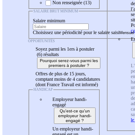
Non renseignée (13)
de
l
SALAIRE BRUT MINIMUM
se
si
Salaire minimum
Po
co
Choisissez une périodicité pour le salaire saisi
En
OPPORTUNITÉS
Soyez parmi les 1ers à postuler
(6)
résultats
Pourquoi serez-vous parmi les
L'
premiers à postuler ?
pe
Offres de plus de 15 jours,
en
comptant moins de 4 candidatures
ha
(dont France Travail est informé)
un
HANDICAP
pr
de
Employeur handi-
ad
engagé
ca
Qu'est-ce qu'un
sa
employeur handi-
le
engagé ?
Un employeur handi-
engagé est un