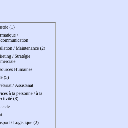
strie (1)
rmatique /
écommunication
allation / Maintenance (2)
eting / Stratégie
merciale
sources Humaines
é (5)
étariat / Assistanat
ices à la personne / à la
ectivité (8)
ctacle
rt
sport / Logistique (2)