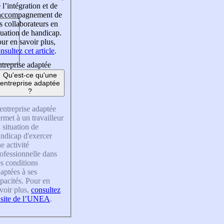
 l’intégration et de
’accompagnement de
s collaborateurs en
tuation de handicap.
ur en savoir plus,
nsultez cet article
.
treprise adaptée
Qu'est-ce qu'une
entreprise adaptée
?
entreprise adaptée
rmet à un travailleur
 situation de
ndicap d'exercer
e activité
ofessionnelle dans
s conditions
aptées à ses
pacités. Pour en
voir plus,
consultez
 site de l’UNEA
.