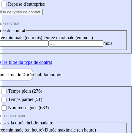
Reprise d'entreprise
plus
de types de contrat
 DE CONTRAT
ée de contrat
ée minimale (en mois)
Durée maximale (en mois)
mois
er
le filtre du type de contrat
les filtres de
Durée hebdo
madaire
 hebdomadaire
Temps plein (276)
Temps partiel (51)
Non renseignée (683)
 HEBDOMADAIRE
cisez la durée hebdomadaire :
ée minimale (en heure)
Durée maximale (en heure)