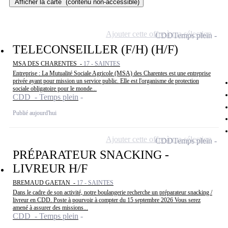
Afficher la carte
(contenu non-accessible)
Ajouter cette offre à ma sélection
CDD
Temps plein
TELECONSEILLER (F/H) (H/F)
MSA DES CHARENTES -
17 - SAINTES
Entreprise : La Mutualité Sociale Agricole (MSA) des Charentes est une entreprise
privée ayant pour mission un service public. Elle est l'organisme de protection
sociale obligatoire pour le monde...
CDD - Temps plein
Publié aujourd'hui
Ajouter cette offre à ma sélection
CDD
Temps plein
PRÉPARATEUR SNACKING -
LIVREUR H/F
BREMAUD GAETAN -
17 - SAINTES
Dans le cadre de son activité, notre boulangerie recherche un préparateur snacking /
livreur en CDD. Poste à pourvoir à compter du 15 septembre 2026 Vous serez
amené à assurer des missions...
CDD - Temps plein