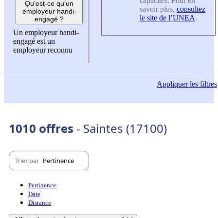
capacités. Pour en
Qu'est-ce qu'un
savoir plus,
consultez
employeur handi-
le site de l’UNEA
.
engagé ?
Un employeur handi-
engagé est un
employeur reconnu
Appliquer
les filtres
1010 offres
- Saintes (17100)
Trier par
Pertinence
Pertinence
Date
Distance