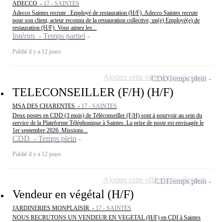
ADECCO -
17 - SAINTES
Adecco Saintes recrute : Employé de restauration (H/F). Adecco Saintes recrute
pour son client, acteur reconnu de la restauration collective, un(e) Employé(e) de
restauration (H/F). Vous aimez les...
Intérim - Temps partiel
Publié il y a 12 jours
Ajouter cette offre à ma sélection
CDD
Temps plein
TELECONSEILLER (F/H) (H/F)
MSA DES CHARENTES -
17 - SAINTES
Deux postes en CDD (3 mois) de Téléconseiller (F/H) sont à pourvoir au sein du
service de la Plateforme Téléphonique à Saintes. La prise de poste est envisagée le
1er septembre 2026. Missions...
CDD - Temps plein
Publié il y a 12 jours
Ajouter cette offre à ma sélection
CDI
Temps plein
Vendeur en végétal (H/F)
JARDINERIES MONPLAISIR -
17 - SAINTES
NOUS RECRUTONS UN VENDEUR EN VEGETAL (H/F) en CDI à Saintes