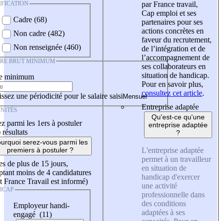
IFICATION
par France travail,
Cap emploi et ses
Cadre (68)
partenaires pour ses
actions concrètes en
Non cadre (482)
faveur du recrutement,
Non renseignée (460)
de l’intégration et de
l’accompagnement de
IRE BRUT MINIMUM
ses collaborateurs en
situation de handicap.
re minimum
Pour en savoir plus,
consultez cet article
.
ssez une périodicité pour le salaire saisi
Entreprise adaptée
NITÉS
Qu'est-ce qu'une
z parmi les 1ers à postuler
entreprise adaptée
)
résultats
?
urquoi serez-vous parmi les
L'entreprise adaptée
premiers à postuler ?
permet à un travailleur
es de plus de 15 jours,
en situation de
tant moins de 4 candidatures
handicap d'exercer
t France Travail est informé)
une activité
ICAP
professionnelle dans
des conditions
Employeur handi-
adaptées à ses
engagé (11)