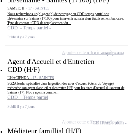
5h/semaine - Saintes (17100) (H/F)
SAMSIC II -
17 - SAINTES
Nous recherchons un(e) agent(e) de nettoyage en CDD temps partiel soit
5h/semaine sur Saintes (17100) pour intervenir au sein d'un établissement bancaire.
Type de contrat : CDD de remplacement du...
CDD - Temps partiel
Publié il y a 7 jours
Ajouter cette offre à ma sélection
CDD
Temps partiel
Agent d'Accueil et d'Entretien
CDD (H/F)
L'HACIENDA -
17 - SAINTES
SG2A leader spécialisé dans la gestion des aires d'accueil (Gens du Voyage)
recherche son agent d'accueil et d'entretien H/F pour les aires d'accueil du secteur de
Saintes (17). Notre agent a comme...
CDD - Temps partiel
Publié il y a 7 jours
Ajouter cette offre à ma sélection
CDI
Temps plein
Médiateur famillial (H/F)