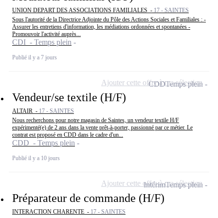
UNION DEPART DES ASSOCIATIONS FAMILIALES -
17 - SAINTES
Sous l'autorité de la Directrice Adjointe du Pôle des Actions Sociales et Familiales : -
Assurer les entretiens d'information, les médiations ordonnées et spontanées -
Promouvoir l'activité auprès...
CDI - Temps plein
Publié il y a 7 jours
Ajouter cette offre à ma sélection
CDD
Temps plein
Vendeur/se textile (H/F)
ALTAIR -
17 - SAINTES
Nous recherchons pour notre magasin de Saintes, un vendeur textile H/F
expérimenté(e) de 2 ans dans la vente prêt-à-porter, passionné par ce métier. Le
contrat est proposé en CDD dans le cadre d'un...
CDD - Temps plein
Publié il y a 10 jours
Ajouter cette offre à ma sélection
Intérim
Temps plein
Préparateur de commande (H/F)
INTERACTION CHARENTE -
17 - SAINTES