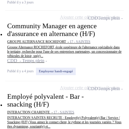
Publié il y a 3 jours
Ajouter cette offre à ma sélection
CDD
Temps plein
Community Manager en agence
d'assurance en alternance (H/F)
GROUPE ALTERNANCE ROCHEFORT -
17 - SAINTES
Groupe Alternance ROCHEFORT, école supérieure de l'alternance spécialisée dans
le tertiaire, recherche pour l'une de ses entreprises partenaires, un concessionnaire de
véhicules de loisir, un(e)...
CDD - Temps plein
Publié il y a 4 jours
Employeur handi-engagé
Ajouter cette offre à ma sélection
CDD
Temps plein
Employé polyvalent - Bar -
snacking (H/F)
INTERACTION CHARENTE -
17 - SAINTES
INTERACTION SAINTES RECRUTE : Employé(e) Polyvalent(e) Bar / Service /
Snacking (H/F) Vous aimez le contact client, le rythme et les journées variées ? Vous
êtes dynamique, souriant(e) et...