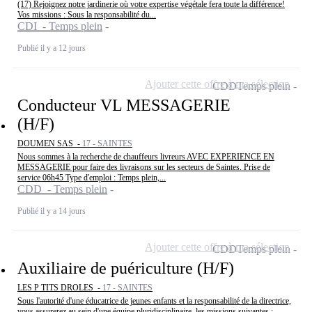
(17) Rejoignez notre jardinerie où votre expertise végétale fera toute la différence!
Vos missions : Sous la responsabilité du...
CDI - Temps plein
Publié il y a 12 jours
Ajouter cette offre à ma sélection
CDD
Temps plein
Conducteur VL MESSAGERIE
(H/F)
DOUMEN SAS -
17 - SAINTES
Nous sommes à la recherche de chauffeurs livreurs AVEC EXPERIENCE EN
MESSAGERIE pour faire des livraisons sur les secteurs de Saintes. Prise de
service 06h45 Type d'emploi : Temps plein,...
CDD - Temps plein
Publié il y a 14 jours
Ajouter cette offre à ma sélection
CDD
Temps plein
Auxiliaire de puériculture (H/F)
LES P TITS DROLES -
17 - SAINTES
Sous l'autorité d'une éducatrice de jeunes enfants et la responsabilité de la directrice,
vous assurerez au sein d'une équipe pluridisciplinaire, les missions suivantes : --