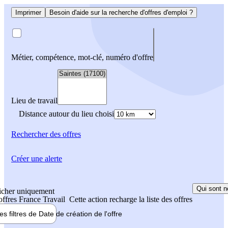
Imprimer
Besoin d'aide sur la recherche d'offres d'emploi ?
Métier, compétence, mot-clé, numéro d'offre
Lieu de travail
Distance autour du lieu choisi
Rechercher
des offres
Créer une alerte
Qui sont n
icher uniquement
 offres France Travail
Cette action recharge la liste des offres
les filtres de
Date de création
de l'offre