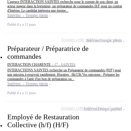
L'agence INTERACTION SAINTES recherche pour le compte de son client, un
acteur majeur dans la logistique, un préparateur de commandes H/F pour un contrat
d'Intérim. Le candidat intégrera une équipe...
Intérim - Temps plein
Publié il y a 11 jours
Ajouter cette offre à ma sélection
Intérim
Temps plein
Préparateur / Préparatrice de
commandes
INTERACTION CHARENTE -
17 - SAINTES
INTERACTIONS SAINTES recherche un Préparateur de commandes (H/F) pour
une mission à pourvoir rapidement. Horaires : 6h/13h Vos missions : Préparer les
commandes à l'aide d'un bon de préparation ou...
Intérim - Temps plein
Publié il y a 11 jours
Ajouter cette offre à ma sélection
Intérim
Temps partiel
Employé de Restauration
Collective (h/f) (H/F)