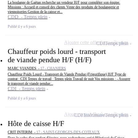
La boulange de Gaëtan recherche un vendeur H/F pour compléter son équipe.
Missions : Accueil et conseil des clients Vente des produits de boulangerie et
viennoiseries Gestion de la caisse et...
CDD - Temps plein
Publié il y a 6 jours
Ajouter cette offre à ma sélection
CDI
Temps plein
Chauffeur poids lourd - transport
de viande pendue H/F (H/F)
MARC VIANDES -
17 - CHANIERS
Chauffeur Poids Lourd - Transport de Viande Pendue (Frigorifique) H/F Type de
contrat : CDI Temps de travail : Temps plein Travail de nuit Vos missions : - Assurer
le transport de viande pendue...
CDI - Temps plein
Publié il y a 6 jours
Ajouter cette offre à ma sélection
CDI Intérimaire
Temps plein
Hôte de caisse H/F
CRIT INTERIM -
17 - SAINT-GEORGES-DES-COTEAUX