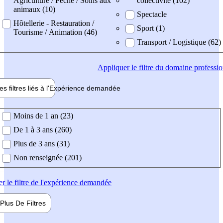
Agriculture / Pêche / Soins aux
collectivité (102)
animaux (10)
Spectacle
Hôtellerie - Restauration /
Sport (1)
Tourisme / Animation (46)
Transport / Logistique (62)
Appliquer
le filtre du domaine professi
es filtres liés à l'
Expérience
demandée
ience demandée
Moins de 1 an (23)
De 1 à 3 ans (260)
Plus de 3 ans (31)
Non renseignée (201)
er
le filtre de l'expérience demandée
Plus De
Filtres