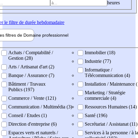
heures
er
le filtre de durée hebdomadaire
les filtres de
Domaine pro
fessionnel
ne professionel
Achats / Comptabilité /
Immobilier (18)
Gestion (28)
Industrie (77)
Arts / Artisanat d'art (2)
Informatique /
Banque / Assurance (7)
Télécommunication (4)
Bâtiment / Travaux
Installation / Maintenance 
Publics (197)
Marketing / Stratégie
Commerce / Vente (121)
commerciale (4)
Communication / Multimédia (3)
Ressources Humaines (14)
Conseil / Etudes (1)
Santé (196)
Direction d'entreprise (6)
Secrétariat / Assistanat (11)
Espaces verts et naturels /
Services à la personne / à l