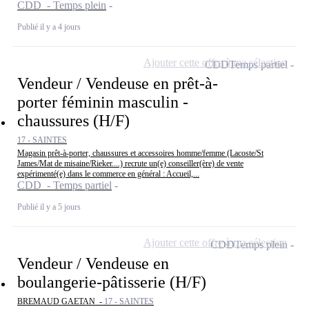
CDD - Temps plein
Publié il y a 4 jours
Ajouter cette offre à ma sélection
CDD
Temps partiel
Vendeur / Vendeuse en prêt-à-
porter féminin masculin -
chaussures (H/F)
17 - SAINTES
Magasin prêt-à-porter, chaussures et accessoires homme/femme (Lacoste/St
James/Mat de misaine/Rieker....) recrute un(e) conseiller(ère) de vente
expérimenté(e) dans le commerce en général : Accueil,...
CDD - Temps partiel
Publié il y a 5 jours
Ajouter cette offre à ma sélection
CDD
Temps plein
Vendeur / Vendeuse en
boulangerie-pâtisserie (H/F)
BREMAUD GAETAN -
17 - SAINTES