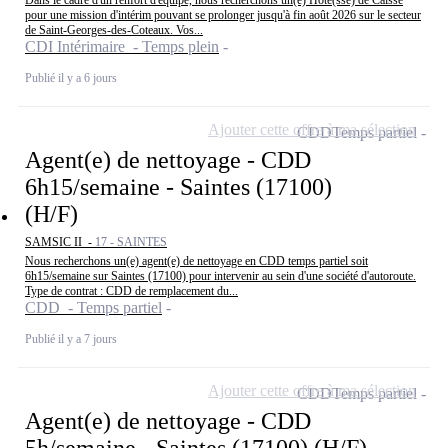
Dans le cadre d'un renfort d'équipe, nous recherchons un(e) Hôte(sse) de Caisse
pour une mission d'intérim pouvant se prolonger jusqu'à fin août 2026 sur le secteur
de Saint-Georges-des-Coteaux. Vos...
CDI Intérimaire - Temps plein
Publié il y a 6 jours
Ajouter cette offre à ma sélection
CDD
Temps partiel
Agent(e) de nettoyage - CDD
6h15/semaine - Saintes (17100)
(H/F)
SAMSIC II -
17 - SAINTES
Nous recherchons un(e) agent(e) de nettoyage en CDD temps partiel soit
6h15/semaine sur Saintes (17100) pour intervenir au sein d'une société d'autoroute.
Type de contrat : CDD de remplacement du...
CDD - Temps partiel
Publié il y a 7 jours
Ajouter cette offre à ma sélection
CDD
Temps partiel
Agent(e) de nettoyage - CDD