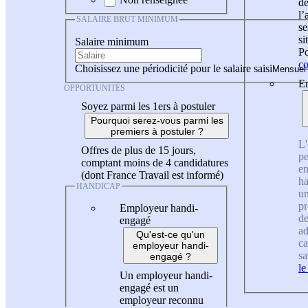
de
l
SALAIRE BRUT MINIMUM
se
si
Salaire minimum
Po
co
Choisissez une périodicité pour le salaire saisi
En
OPPORTUNITÉS
Soyez parmi les 1ers à postuler
Pourquoi serez-vous parmi les
premiers à postuler ?
L'
Offres de plus de 15 jours,
pe
comptant moins de 4 candidatures
en
(dont France Travail est informé)
ha
HANDICAP
un
pr
Employeur handi-
de
engagé
ad
Qu'est-ce qu'un
ca
employeur handi-
sa
engagé ?
le
Un employeur handi-
engagé est un
employeur reconnu