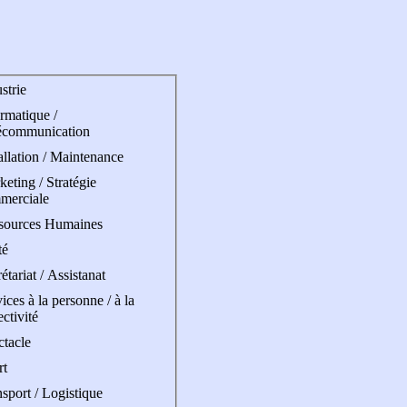
strie
rmatique /
écommunication
allation / Maintenance
eting / Stratégie
merciale
sources Humaines
té
étariat / Assistanat
ices à la personne / à la
ectivité
ctacle
rt
sport / Logistique