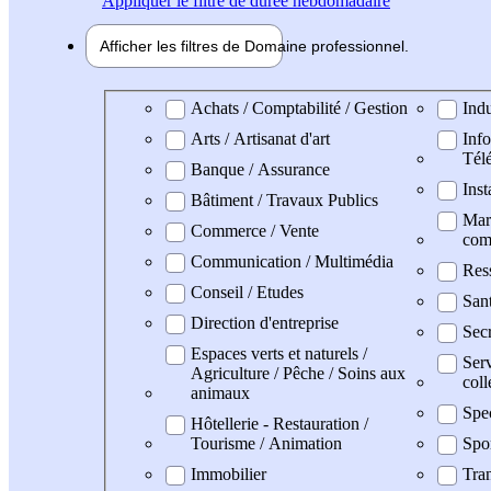
Appliquer
le filtre de durée hebdomadaire
Afficher les filtres de
Domaine pro
fessionnel
Domaine professionel
Achats / Comptabilité / Gestion
Indu
Arts / Artisanat d'art
Info
Tél
Banque / Assurance
Inst
Bâtiment / Travaux Publics
Mark
Commerce / Vente
com
Communication / Multimédia
Res
Conseil / Etudes
San
Direction d'entreprise
Secr
Espaces verts et naturels /
Serv
Agriculture / Pêche / Soins aux
coll
animaux
Spe
Hôtellerie - Restauration /
Tourisme / Animation
Spo
Immobilier
Tran