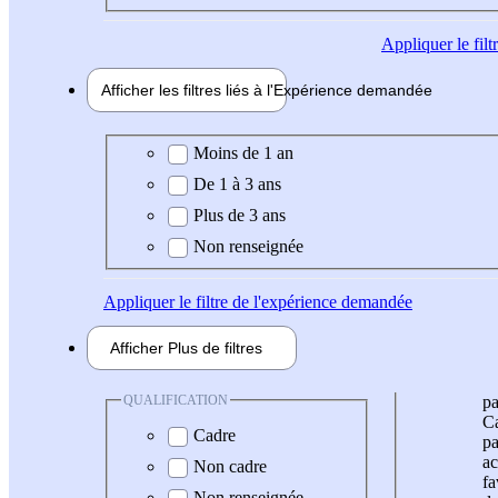
Appliquer
le fil
Afficher les filtres liés à l'
Expérience
demandée
Expérience demandée
Moins de 1 an
De 1 à 3 ans
Plus de 3 ans
Non renseignée
Appliquer
le filtre de l'expérience demandée
Afficher
Plus de
filtres
QUALIFICATION
pa
Ca
Cadre
pa
ac
Non cadre
fa
Non renseignée