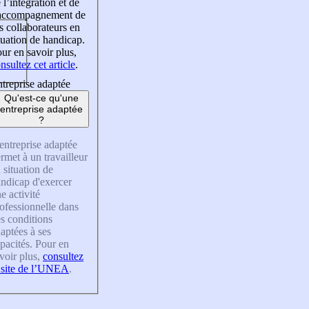
 l’intégration et de
’accompagnement de
s collaborateurs en
tuation de handicap.
ur en savoir plus,
nsultez cet article
.
treprise adaptée
Qu'est-ce qu'une
entreprise adaptée
?
entreprise adaptée
rmet à un travailleur
 situation de
ndicap d'exercer
e activité
ofessionnelle dans
s conditions
aptées à ses
pacités. Pour en
voir plus,
consultez
 site de l’UNEA
.