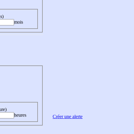
s)
mois
ure)
heures
Créer une alerte