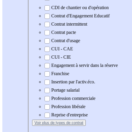
CDI de chantier ou d'opération
Contrat d'Engagement Educatif
Contrat intermittent
Contrat pacte
Contrat d'usage
CUI - CAE
CUI - CIE
Engagement à servir dans la réserve
Franchise
Insertion par l'activ.éco.
Portage salarial
Profession commerciale
Profession libérale
Reprise d'entreprise
Voir plus
de types de contrat