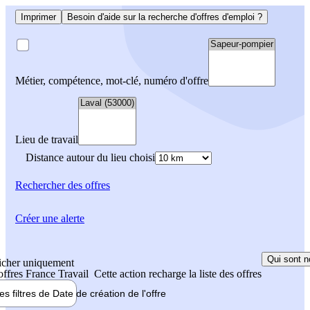
Imprimer
Besoin d'aide sur la recherche d'offres d'emploi ?
Métier, compétence, mot-clé, numéro d'offre
Lieu de travail
Distance autour du lieu choisi
Rechercher
des offres
Créer une alerte
Qui sont n
icher uniquement
 offres France Travail
Cette action recharge la liste des offres
les filtres de
Date de création
de l'offre