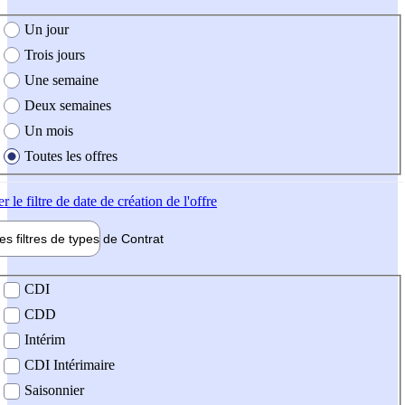
e création de l'offre
Un jour
Trois jours
Une semaine
Deux semaines
Un mois
Toutes les offres
er
le filtre de date de création de l'offre
les filtres de types de
Contrat
de contrat
CDI
CDD
Intérim
CDI Intérimaire
Saisonnier