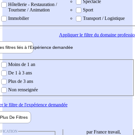
Spectacle
Hôtellerie - Restauration /
Tourisme / Animation
Sport
Immobilier
Transport / Logistique
Appliquer
le filtre du domaine professi
es filtres liés à l'
Expérience
demandée
ience demandée
Moins de 1 an
De 1 à 3 ans
Plus de 3 ans
Non renseignée
er
le filtre de l'expérience demandée
Plus De
Filtres
IFICATION
par France travail,