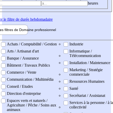
heures
er
le filtre de durée hebdomadaire
les filtres de
Domaine pro
fessionnel
ne professionel
Achats / Comptabilité / Gestion
Industrie
Arts / Artisanat d'art
Informatique /
Télécommunication
Banque / Assurance
Installation / Maintenance
Bâtiment / Travaux Publics
Marketing / Stratégie
Commerce / Vente
commerciale
Communication / Multimédia
Ressources Humaines
Conseil / Etudes
Santé
Direction d'entreprise
Secrétariat / Assistanat
Espaces verts et naturels /
Services à la personne / à l
Agriculture / Pêche / Soins aux
collectivité
animaux