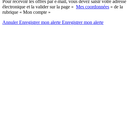
Pour recevoir les offres par e-mail, vous devez saisir votre adresse
électronique et la valider sur la page «
Mes coordonnées
» de la
rubrique « Mon compte »
Annuler
Enregistrer mon alerte
Enregistrer
mon alerte