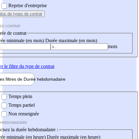
Reprise d'entreprise
plus
de types de contrat
 DE CONTRAT
ée de contrat
ée minimale (en mois)
Durée maximale (en mois)
mois
er
le filtre du type de contrat
les filtres de
Durée hebdo
madaire
 hebdomadaire
Temps plein
Temps partiel
Non renseignée
 HEBDOMADAIRE
cisez la durée hebdomadaire :
ée minimale (en heure)
Durée maximale (en heure)