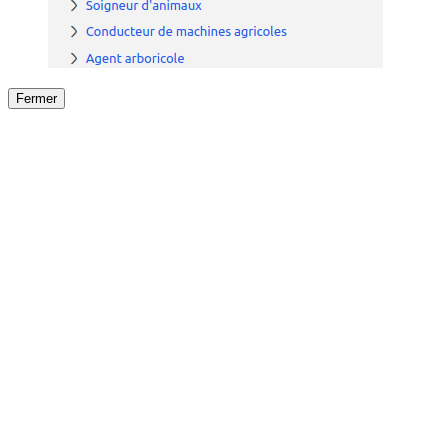
Fermer
Fermer
le détail de l'offre
/
Offre
sur
Offre précéden