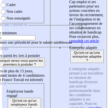
Cap emploi et ses
Cadre
partenaires pour ses
actions concrètes en
Non cadre
faveur du recrutement,
Non renseignée
de l’intégration et de
l’accompagnement de
IRE BRUT MINIMUM
ses collaborateurs en
situation de handicap.
re minimum
Pour en savoir plus,
consultez cet article
.
ssez une périodicité pour le salaire saisi
Entreprise adaptée
NITÉS
Qu'est-ce qu'une
z parmi les 1ers à postuler
entreprise adaptée
?
urquoi serez-vous parmi les
premiers à postuler ?
L'entreprise adaptée
es de plus de 15 jours,
permet à un travailleur
tant moins de 4 candidatures
en situation de
t France Travail est informé)
handicap d'exercer
ICAP
une activité
professionnelle dans
Employeur handi-
des conditions
engagé
adaptées à ses
Qu'est-ce qu'un
capacités. Pour en
employeur handi-
savoir plus,
consultez