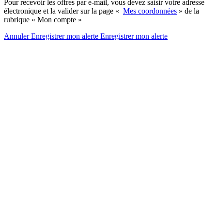
Pour recevoir les offres par e-mail, vous devez saisir votre adresse
électronique et la valider sur la page «
Mes coordonnées
» de la
rubrique « Mon compte »
Annuler
Enregistrer mon alerte
Enregistrer
mon alerte