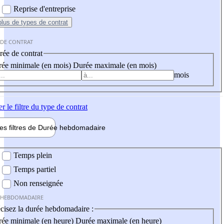
Reprise d'entreprise
plus
de types de contrat
 DE CONTRAT
ée de contrat
ée minimale (en mois)
Durée maximale (en mois)
mois
er
le filtre du type de contrat
les filtres de
Durée hebdo
madaire
 hebdomadaire
Temps plein
Temps partiel
Non renseignée
 HEBDOMADAIRE
cisez la durée hebdomadaire :
ée minimale (en heure)
Durée maximale (en heure)