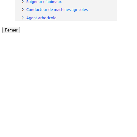
Fermer
Fermer
le détail de l'offre
/
Offre
sur
Offre précéden