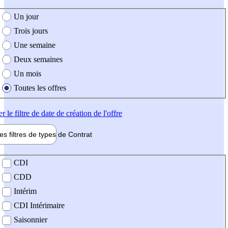
e création de l'offre
Un jour
Trois jours
Une semaine
Deux semaines
Un mois
Toutes les offres
er
le filtre de date de création de l'offre
les filtres de types de
Contrat
de contrat
CDI
CDD
Intérim
CDI Intérimaire
Saisonnier