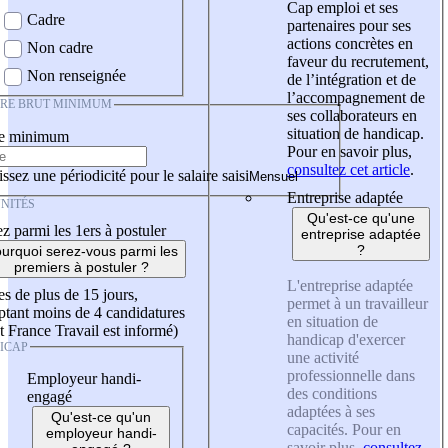
Cap emploi et ses
Cadre
partenaires pour ses
actions concrètes en
Non cadre
faveur du recrutement,
Non renseignée
de l’intégration et de
l’accompagnement de
IRE BRUT MINIMUM
ses collaborateurs en
situation de handicap.
re minimum
Pour en savoir plus,
consultez cet article
.
ssez une périodicité pour le salaire saisi
Entreprise adaptée
NITÉS
Qu'est-ce qu'une
z parmi les 1ers à postuler
entreprise adaptée
?
urquoi serez-vous parmi les
premiers à postuler ?
L'entreprise adaptée
es de plus de 15 jours,
permet à un travailleur
tant moins de 4 candidatures
en situation de
t France Travail est informé)
handicap d'exercer
ICAP
une activité
professionnelle dans
Employeur handi-
des conditions
engagé
adaptées à ses
Qu'est-ce qu'un
capacités. Pour en
employeur handi-
savoir plus,
consultez