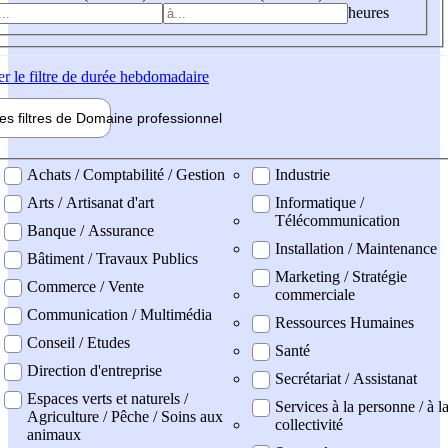
heures
er
le filtre de durée hebdomadaire
les filtres de
Domaine pro
fessionnel
ne professionel
Achats / Comptabilité / Gestion
Industrie
Arts / Artisanat d'art
Informatique /
Télécommunication
Banque / Assurance
Installation / Maintenance
Bâtiment / Travaux Publics
Marketing / Stratégie
Commerce / Vente
commerciale
Communication / Multimédia
Ressources Humaines
Conseil / Etudes
Santé
Direction d'entreprise
Secrétariat / Assistanat
Espaces verts et naturels /
Services à la personne / à l
Agriculture / Pêche / Soins aux
collectivité
animaux