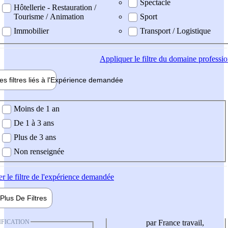
Spectacle
Hôtellerie - Restauration /
Tourisme / Animation
Sport
Immobilier
Transport / Logistique
Appliquer
le filtre du domaine professi
es filtres liés à l'
Expérience
demandée
ience demandée
Moins de 1 an
De 1 à 3 ans
Plus de 3 ans
Non renseignée
er
le filtre de l'expérience demandée
Plus De
Filtres
IFICATION
par France travail,