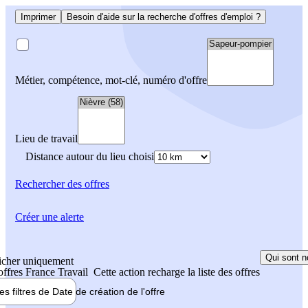
Imprimer
Besoin d'aide sur la recherche d'offres d'emploi ?
Métier, compétence, mot-clé, numéro d'offre
Lieu de travail
Distance autour du lieu choisi
Rechercher
des offres
Créer une alerte
Qui sont n
icher uniquement
 offres France Travail
Cette action recharge la liste des offres
les filtres de
Date de création
de l'offre