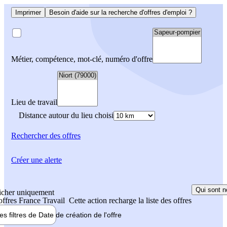
Imprimer
Besoin d'aide sur la recherche d'offres d'emploi ?
Métier, compétence, mot-clé, numéro d'offre
Lieu de travail
Distance autour du lieu choisi
Rechercher
des offres
Créer une alerte
Qui sont n
icher uniquement
 offres France Travail
Cette action recharge la liste des offres
les filtres de
Date de création
de l'offre