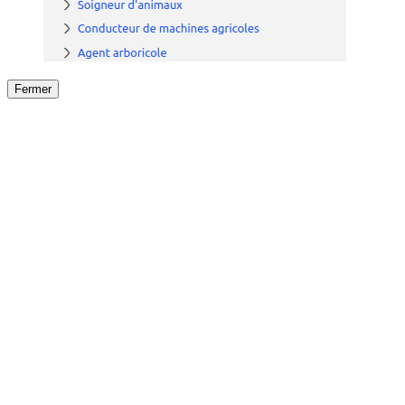
Fermer
Fermer
le détail de l'offre
/
Offre
sur
Offre précéden