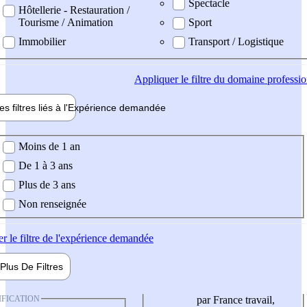
Spectacle
Hôtellerie - Restauration /
Tourisme / Animation
Sport
Immobilier
Transport / Logistique
Appliquer
le filtre du domaine professi
es filtres liés à l'
Expérience
demandée
ience demandée
Moins de 1 an
De 1 à 3 ans
Plus de 3 ans
Non renseignée
er
le filtre de l'expérience demandée
Plus De
Filtres
IFICATION
par France travail,