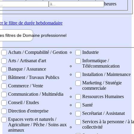
heures
er
le filtre de durée hebdomadaire
les filtres de
Domaine pro
fessionnel
ne professionel
Achats / Comptabilité / Gestion
Industrie
Arts / Artisanat d'art
Informatique /
Télécommunication
Banque / Assurance
Installation / Maintenance
Bâtiment / Travaux Publics
Marketing / Stratégie
Commerce / Vente
commerciale
Communication / Multimédia
Ressources Humaines
Conseil / Etudes
Santé
Direction d'entreprise
Secrétariat / Assistanat
Espaces verts et naturels /
Services à la personne / à l
Agriculture / Pêche / Soins aux
collectivité
animaux