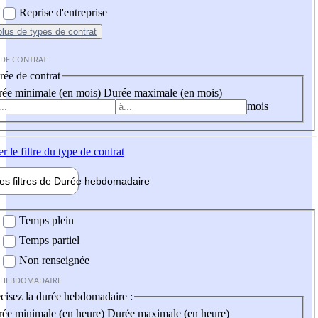
Reprise d'entreprise
plus
de types de contrat
 DE CONTRAT
ée de contrat
ée minimale (en mois)
Durée maximale (en mois)
mois
er
le filtre du type de contrat
les filtres de
Durée hebdo
madaire
 hebdomadaire
Temps plein
Temps partiel
Non renseignée
 HEBDOMADAIRE
cisez la durée hebdomadaire :
ée minimale (en heure)
Durée maximale (en heure)