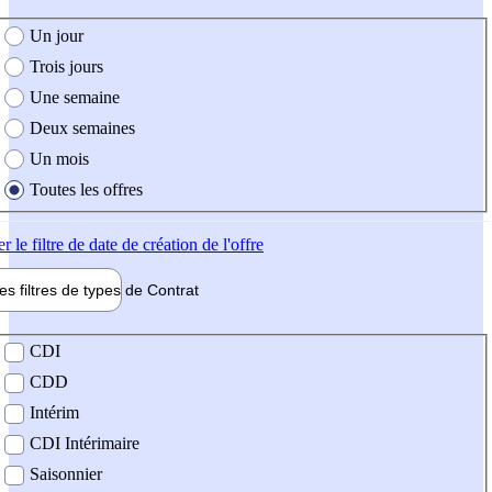
e création de l'offre
Un jour
Trois jours
Une semaine
Deux semaines
Un mois
Toutes les offres
er
le filtre de date de création de l'offre
les filtres de types de
Contrat
de contrat
CDI
CDD
Intérim
CDI Intérimaire
Saisonnier