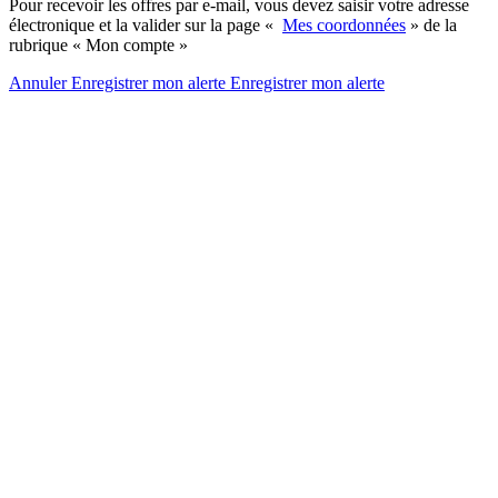
Pour recevoir les offres par e-mail, vous devez saisir votre adresse
électronique et la valider sur la page «
Mes coordonnées
» de la
rubrique « Mon compte »
Annuler
Enregistrer mon alerte
Enregistrer
mon alerte