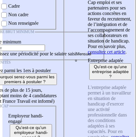
Cap emploi et ses
Cadre
partenaires pour ses
actions concrètes en
Non cadre
faveur du recrutement,
Non renseignée
de l’intégration et de
l’accompagnement de
IRE BRUT MINIMUM
ses collaborateurs en
situation de handicap.
re minimum
Pour en savoir plus,
consultez cet article
.
ssez une périodicité pour le salaire saisi
Entreprise adaptée
NITÉS
Qu'est-ce qu'une
z parmi les 1ers à postuler
entreprise adaptée
?
urquoi serez-vous parmi les
premiers à postuler ?
L'entreprise adaptée
es de plus de 15 jours,
permet à un travailleur
tant moins de 4 candidatures
en situation de
t France Travail est informé)
handicap d'exercer
ICAP
une activité
professionnelle dans
Employeur handi-
des conditions
engagé
adaptées à ses
Qu'est-ce qu'un
capacités. Pour en
employeur handi-
savoir plus,
consultez