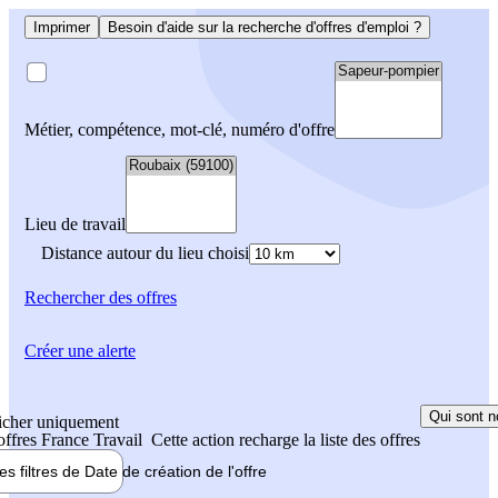
Imprimer
Besoin d'aide sur la recherche d'offres d'emploi ?
Métier, compétence, mot-clé, numéro d'offre
Lieu de travail
Distance autour du lieu choisi
Rechercher
des offres
Créer une alerte
Qui sont n
icher uniquement
 offres France Travail
Cette action recharge la liste des offres
les filtres de
Date de création
de l'offre