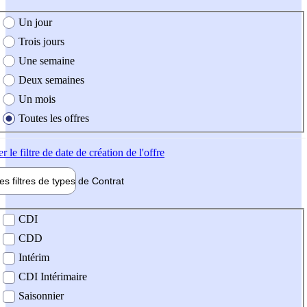
e création de l'offre
Un jour
Trois jours
Une semaine
Deux semaines
Un mois
Toutes les offres
er
le filtre de date de création de l'offre
les filtres de types de
Contrat
de contrat
CDI
CDD
Intérim
CDI Intérimaire
Saisonnier