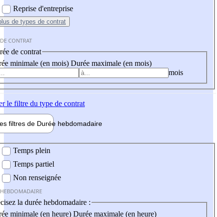
Reprise d'entreprise
plus
de types de contrat
 DE CONTRAT
ée de contrat
ée minimale (en mois)
Durée maximale (en mois)
mois
er
le filtre du type de contrat
les filtres de
Durée hebdo
madaire
 hebdomadaire
Temps plein
Temps partiel
Non renseignée
 HEBDOMADAIRE
cisez la durée hebdomadaire :
ée minimale (en heure)
Durée maximale (en heure)