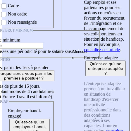
Cap emploi et ses
Cadre
partenaires pour ses
actions concrètes en
Non cadre
faveur du recrutement,
Non renseignée
de l’intégration et de
l’accompagnement de
IRE BRUT MINIMUM
ses collaborateurs en
situation de handicap.
re minimum
Pour en savoir plus,
consultez cet article
.
ssez une périodicité pour le salaire saisi
Entreprise adaptée
NITÉS
Qu'est-ce qu'une
z parmi les 1ers à postuler
entreprise adaptée
?
urquoi serez-vous parmi les
premiers à postuler ?
L'entreprise adaptée
es de plus de 15 jours,
permet à un travailleur
tant moins de 4 candidatures
en situation de
t France Travail est informé)
handicap d'exercer
ICAP
une activité
professionnelle dans
Employeur handi-
des conditions
engagé
adaptées à ses
Qu'est-ce qu'un
capacités. Pour en
employeur handi-
savoir plus,
consultez