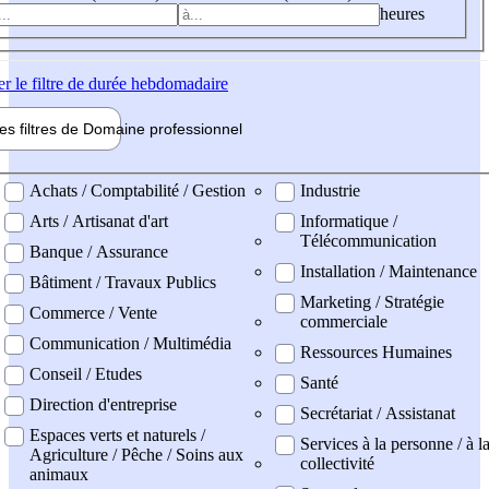
heures
er
le filtre de durée hebdomadaire
les filtres de
Domaine pro
fessionnel
ne professionel
Achats / Comptabilité / Gestion
Industrie
Arts / Artisanat d'art
Informatique /
Télécommunication
Banque / Assurance
Installation / Maintenance
Bâtiment / Travaux Publics
Marketing / Stratégie
Commerce / Vente
commerciale
Communication / Multimédia
Ressources Humaines
Conseil / Etudes
Santé
Direction d'entreprise
Secrétariat / Assistanat
Espaces verts et naturels /
Services à la personne / à l
Agriculture / Pêche / Soins aux
collectivité
animaux