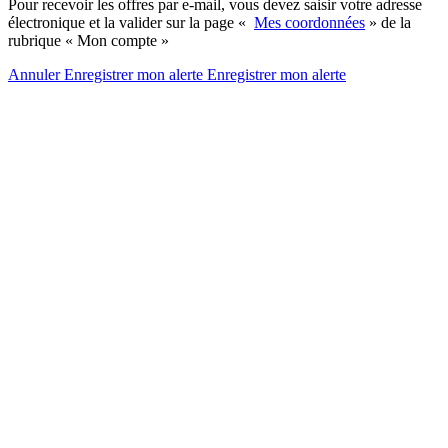
Pour recevoir les offres par e-mail, vous devez saisir votre adresse
électronique et la valider sur la page «
Mes coordonnées
» de la
rubrique « Mon compte »
Annuler
Enregistrer mon alerte
Enregistrer
mon alerte